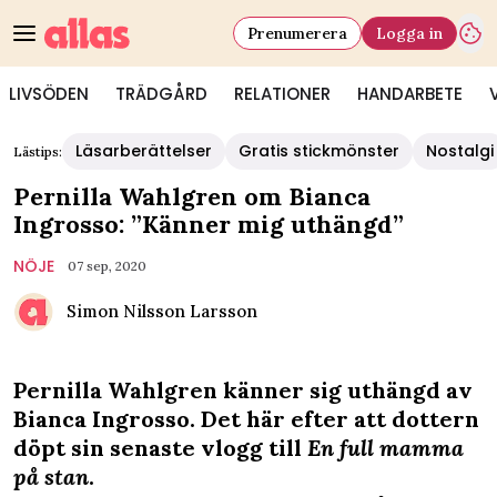
Prenumerera
Logga in
LIVSÖDEN
TRÄDGÅRD
RELATIONER
HANDARBETE
Läsarberättelser
Gratis stickmönster
Nostalgi
Lästips:
Pernilla Wahlgren om Bianca
Ingrosso: ”Känner mig uthängd”
NÖJE
07 sep, 2020
Simon Nilsson Larsson
Pernilla Wahlgren känner sig uthängd av
Bianca Ingrosso. Det här efter att dottern
döpt sin senaste vlogg till
En full mamma
på stan
.