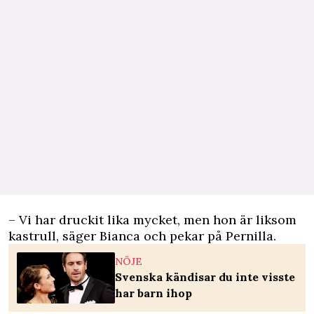
– Vi har druckit lika mycket, men hon är liksom
kastrull, säger Bianca och pekar på Pernilla.
NÖJE
Svenska kändisar du inte visste
har barn ihop