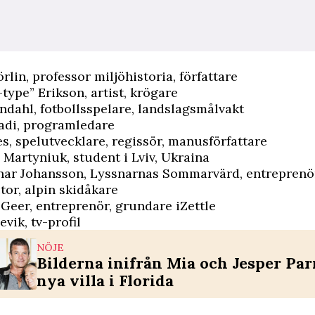
rlin, professor miljöhistoria, författare
-type” Erikson, artist, krögare
ndahl, fotbollsspelare, landslagsmålvakt
adi, programledare
res, spelutvecklare, regissör, manusförfattare
 Martyniuk, student i Lviv, Ukraina
inar Johansson, Lyssnarnas Sommarvärd, entreprenö
tor, alpin skidåkare
 Geer, entreprenör, grundare iZettle
vik, tv-profil
NÖJE
Bilderna inifrån Mia och Jesper Pa
nya villa i Florida