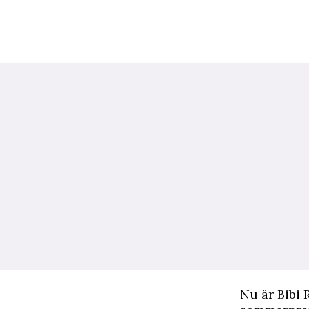
N
u är
Bibi