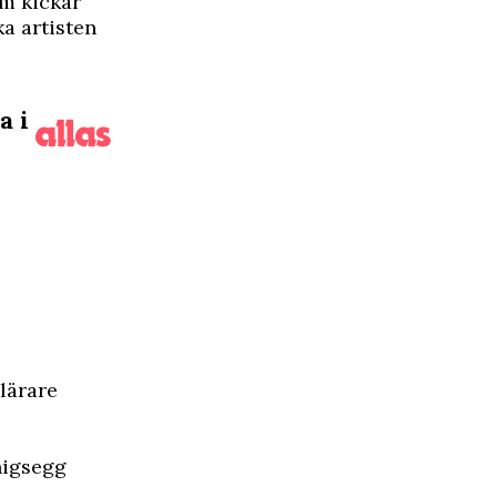
m kickar
a artisten
a i
lärare
nigsegg