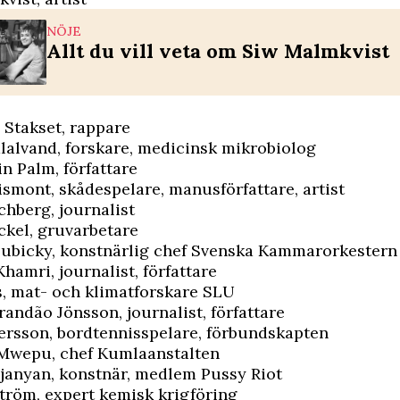
NÖJE
Allt du vill veta om Siw Malmkvist
 Stakset, rappare
alalvand, forskare, medicinsk mikrobiolog
n Palm, författare
smont, skådespelare, manusförfattare, artist
chberg, journalist
ckel, gruvarbetare
Zubicky, konstnärlig chef Svenska Kammarorkestern
Khamri, journalist, författare
s, mat- och klimatforskare SLU
randão Jönsson, journalist, författare
ersson, bordtennisspelare, förbundskapten
 Mwepu, chef Kumlaanstalten
janyan, konstnär, medlem Pussy Riot
ström, expert kemisk krigföring