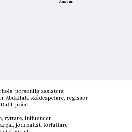
Annons
ols, personlig assistent
r Abdallah, skådespelare, regissör
Dahl, präst
, ryttare, influencer
rçal, journalist, författare
vist, artist