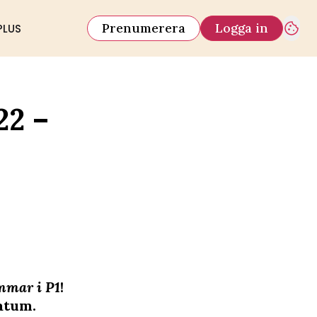
Prenumerera
Logga in
PLUS
22 –
mmar i P1
!
datum.