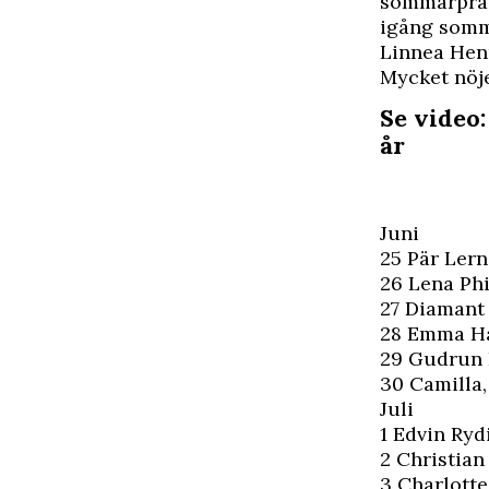
sommarpra
igång somma
Linnea Henr
Mycket nöje
Se video:
år
Juni
25 Pär Ler
26 Lena Phil
27 Diamant 
28 Emma Ha
29 Gudrun 
30 Camilla,
Juli
1 Edvin Ryd
2 Christian
3 Charlotte