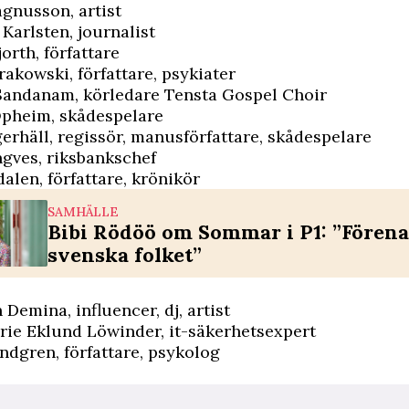
gnusson, artist
Karlsten, journalist
orth, författare
rakowski, författare, psykiater
Sandanam, körledare Tensta Gospel Choir
Opheim, skådespelare
erhäll, regissör, manusförfattare, skådespelare
ngves, riksbankschef
alen, författare, krönikör
SAMHÄLLE
Bibi Rödöö om Sommar i P1: ”Förena
svenska folket”
 Demina, influencer, dj, artist
rie Eklund Löwinder, it-säkerhetsexpert
ndgren, författare, psykolog