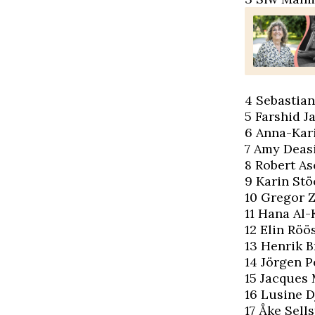
4 Sebastian
5 Farshid J
6 Anna-Kari
7 Amy Deasi
8 Robert As
9 Karin Stö
10 Gregor 
11 Hana Al-
12 Elin Röö
13 Henrik B
14 Jörgen P
15 Jacques
16 Lusine D
17 Åke Sell