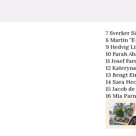
7 Sverker Sö
8 Martin ”E
9 Hedvig Li
10 Farah Ab
11 Josef Fa
12 Kateryna
13 Bengt E
14 Sara Hec
15 Jacob de
16 Mia Parne