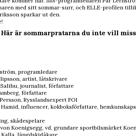
tare kommer här.
Idol-
programledaren Pär Lernströ
ren med sitt sommar-surr, och ELLE-profilen tillik
iksson sparkar ut den.
!
 Här är sommarpratarna du inte vill miss
nström, programledare
ipsson, artist, låtskrivare
Salihu, journalist, författare
mberg, författare
Persson, Rysslandsexpert FOI
 Hamid, influencer, kokboksförfattare, hemkunskaps
ing, skådespelare
 von Koenigsegg, vd, grundare sportbilsmärket Koe
 Kalla, längdskidåkare