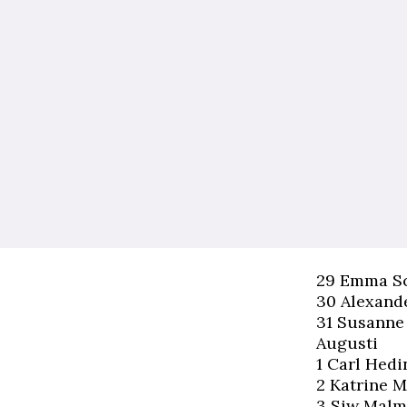
29 Emma Sch
30 Alexande
31 Susanne 
Augusti
1 Carl Hedin
2 Katrine Ma
3 Siw Malmk