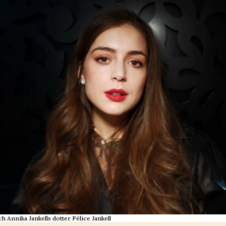
h Annika Jankells dotter Félice Jankell