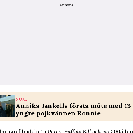
Annons
NÖJE
Annika Jankells första möte med 13 
yngre pojkvännen Ronnie
an sin filmdebut i
Percy, Buffalo Bill och jag
2005 hun