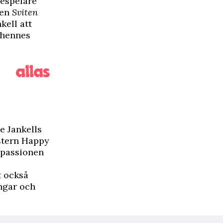
despelare
sen
Sviten
kell att
 hennes
e Jankells
ystern Happy
 passionen
t också
ingar och