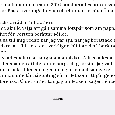
dramafilmer och teater. 2016 nominerades hon dessu
ör Bästa kvinnliga huvudroll efter sin insats i film
ncks avrådan till dottern
ice skulle välja att gå i samma fotspår som sin papp
het för Torsten berättar Félice.
sa till mig redan när jag var sju, när jag berättade a
lare, att ”bli inte det, verkligen, bli inte det”, berätt
er:
t skådespelare är sorgsna människor. Alla skådespel
 ledsna och att det är en sorg. Idag förstår jag va
n är hela tiden sin egen och går in med så mycket 
när man inte får någonting så är det som att gå igen
breaks. På det sättet kan jag bli ledsen, säger Félice
Annons