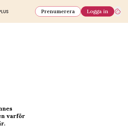
Prenumerera
Logga in
PLUS
ennes
en varför
r.