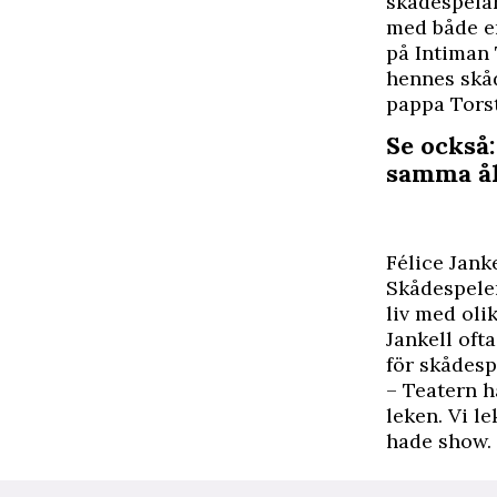
skådespelar
med både e
på Intiman 
hennes skåd
pappa Torst
Se också:
samma å
Félice Jank
Skådespeler
liv med oli
Jankell oft
för skådespe
– Teatern h
leken. Vi l
hade show. 