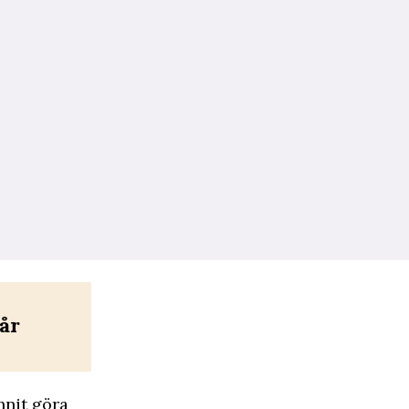
år
nit göra