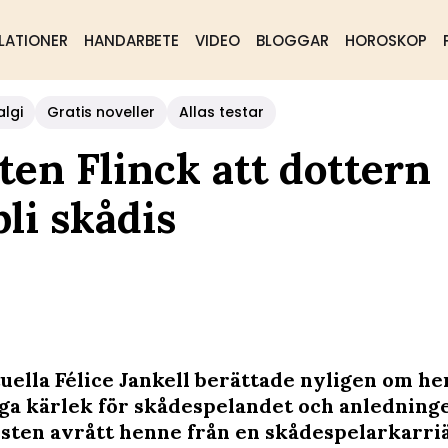
LATIONER
HANDARBETE
VIDEO
BLOGGAR
HOROSKOP
algi
Gratis noveller
Allas testar
sten Flinck att dottern
bli skådis
uella Félice Jankell berättade nyligen om h
iga kärlek för skådespelandet och anledning
sten avrått henne från en skådespelarkarriä