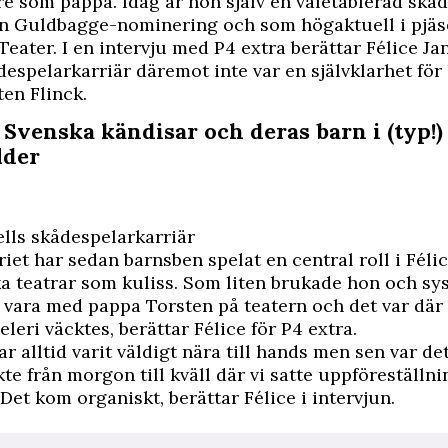
e som pappa. Idag är hon själv en väletablerad skå
n Guldbagge-nominering och som högaktuell i pjä
Teater.
I en intervju med P4 extra
berättar Félice Jan
espelarkarriär däremot inte var en självklarhet för
en Flinck.
 Svenska kändisar och deras barn i (typ!)
lder
ells skådespelarkarriär
iet har sedan barnsben spelat en central roll i Félic
ka teatrar som kuliss. Som liten brukade hon och s
a vara med pappa Torsten på teatern och det var där
leri väcktes, berättar Félice för P4 extra.
ar alltid varit väldigt nära till hands men sen var de
ekte från morgon till kväll där vi satte uppföreställn
Det kom organiskt, berättar Félice i intervjun.