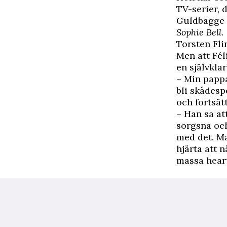
TV-serier, 
Guldbagge f
Sophie Bell.
Torsten Fli
Men att Fél
en självklar
– Min pappa 
bli skådespe
och fortsätt
– Han sa at
sorgsna och
med det. Ma
hjärta att 
massa heart