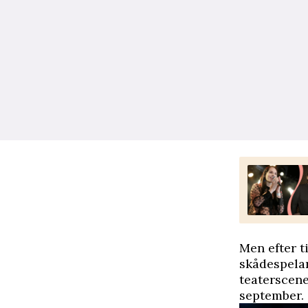
Men efter t
skådespelar
teaterscen
september.