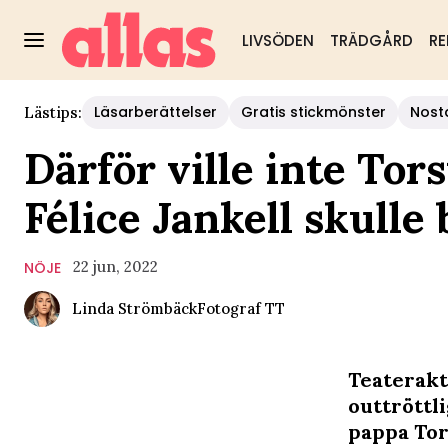
LIVSÖDEN
TRÄDGÅRD
RE
Läsarberättelser
Gratis stickmönster
Nost
Lästips:
Därför ville inte Tor
Félice Jankell skulle 
22 jun, 2022
NÖJE
Linda Strömbäck
Fotograf
TT
Teaterakt
outtröttl
pappa Tor