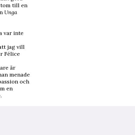
tom till en
en
Unga
a var inte
tt jag vill
ar Félice
are är
d han menade
passion och
om en
.