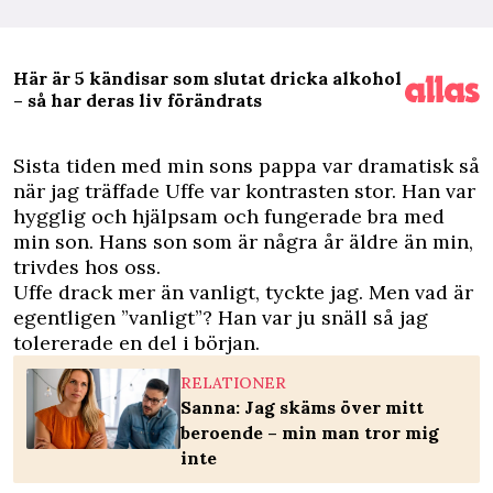
Här är 5 kändisar som slutat dricka alkohol
– så har deras liv förändrats
S
ista tiden med min sons pappa var dramatisk så
när jag träffade Uffe var kontrasten stor. Han var
hygglig och hjälpsam och fungerade bra med
min son. Hans son som är några år äldre än min,
trivdes hos oss.
Uffe drack mer än vanligt, tyckte jag. Men vad är
egentligen ”vanligt”? Han var ju snäll så jag
tolererade en del i början.
RELATIONER
Sanna: Jag skäms över mitt
beroende – min man tror mig
inte