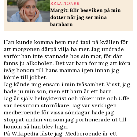
RELATIONER
Margit: Blir besviken på min
dotter när jag ser mina
barnbarn
Han kunde komma hem med taxi på kvällen för
att morgonen därpå vilja ha mer. Jag undrade
varför han inte stannade hos sin mor, för där
fanns ju alkoholen. Det var bara för mig att köra
iväg honom till hans mamma igen innan jag
körde till jobbet.
Jag kände mig ensam i min tvåsamhet. Visst, jag
hade ju min son, men ett barn är ett barn.
Jag är själv helnykterist och röker inte och Uffe
var dessutom storrökare. Jag var verkligen
medberoende för vissa söndagar hade jag
stoppat undan vin som jag portionerade ut till
honom så han blev lugn.
På Wikipedia läste jag: Medberoende är ett