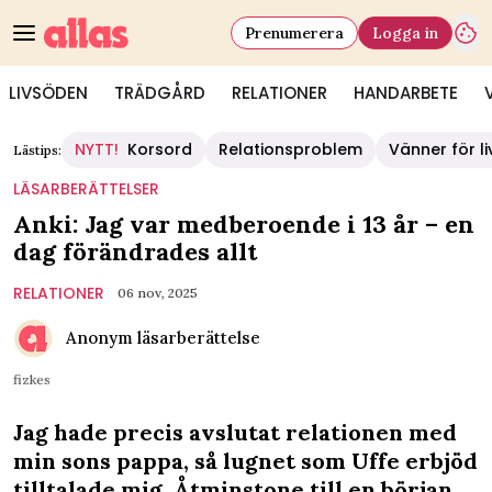
Prenumerera
Logga in
LIVSÖDEN
TRÄDGÅRD
RELATIONER
HANDARBETE
NYTT!
Korsord
Relationsproblem
Vänner för li
Lästips:
LÄSARBERÄTTELSER
Anki: Jag var medberoende i 13 år – en
dag förändrades allt
RELATIONER
06 nov, 2025
Anonym läsarberättelse
fizkes
Jag hade precis avslutat relationen med
min sons pappa, så lugnet som Uffe erbjöd
tilltalade mig. Åtminstone till en början.