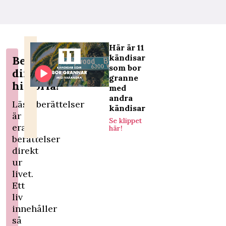
Här är 11
kändisar
Berätta
som bor
din
granne
historia!
med
andra
Läsarberättelser
kändisar
är
Se klippet
era
här!
berättelser
direkt
ur
livet.
Ett
liv
innehåller
så