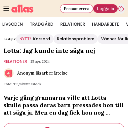
Prenumerera
Logga in
LIVSÖDEN
TRÄDGÅRD
RELATIONER
HANDARBETE
NYTT!
Korsord
Relationsproblem
Vänner för li
Lästips:
Lotta: Jag kunde inte säga nej
RELATIONER
25 apr, 2024
Anonym läsarberättelse
Foto: TT/Shutterstock
Varje gång grannarna ville att Lotta
skulle passa deras barn pressades hon till
att säga ja. Men en dag fick hon nog ...