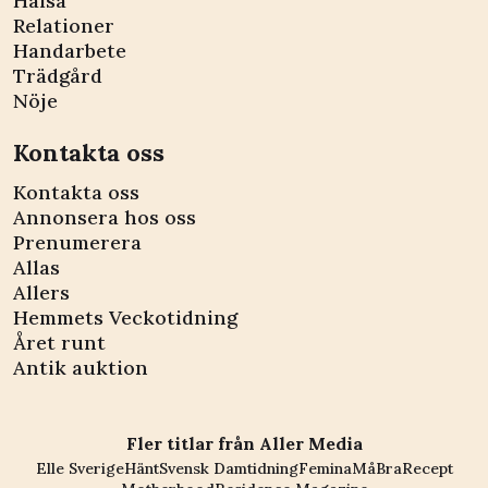
Hälsa
Relationer
Handarbete
Trädgård
Nöje
Kontakta oss
Kontakta oss
Annonsera hos oss
Prenumerera
Allas
Allers
Hemmets Veckotidning
Året runt
Antik auktion
Fler titlar från Aller Media
Elle Sverige
Hänt
Svensk Damtidning
Femina
MåBra
Recept