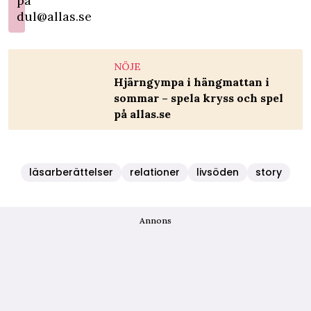
på
dul@allas.se
NÖJE
Hjärngympa i hängmattan i
sommar – spela kryss och spel
på allas.se
läsarberättelser
relationer
livsöden
story
Annons