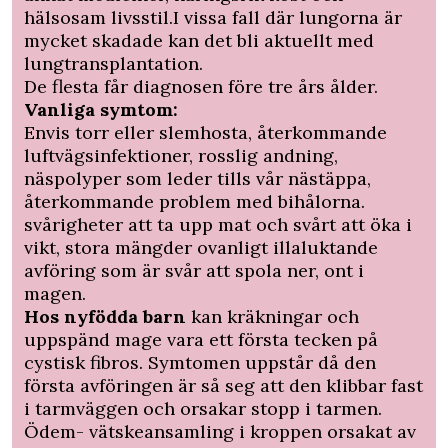
hälsosam livsstil.I vissa fall där lungorna är
mycket skadade kan det bli aktuellt med
lungtransplantation.
De flesta får diagnosen före tre års ålder.
Vanliga symtom:
Envis torr eller slemhosta, återkommande
luftvägsinfektioner, rosslig andning,
näspolyper som leder tills vår nästäppa,
återkommande problem med bihålorna.
svårigheter att ta upp mat och svårt att öka i
vikt, stora mängder ovanligt illaluktande
avföring som är svår att spola ner, ont i
magen.
Hos nyfödda barn
kan kräkningar och
uppspänd mage vara ett första tecken på
cystisk fibros. Symtomen uppstår då den
första avföringen är så seg att den klibbar fast
i tarmväggen och orsakar stopp i tarmen.
Ödem- vätskeansamling i kroppen orsakat av