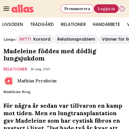
Prenumerera
Logga in
LIVSÖDEN
TRÄDGÅRD
RELATIONER
HANDARBETE
NYTT!
Korsord
Relationsproblem
Vänner för li
Lästips:
Madeleine föddes med dödlig
lungsjukdom
RELATIONER
10 maj, 2021
Mathias Pernheim
Madeleine Borg
För några år sedan var tillvaron en kamp
mot tiden. Men en lungtransplantation
gav Madeleine som har cystisk fibros en
nystart i livet. ”Jag hade två år kvar att