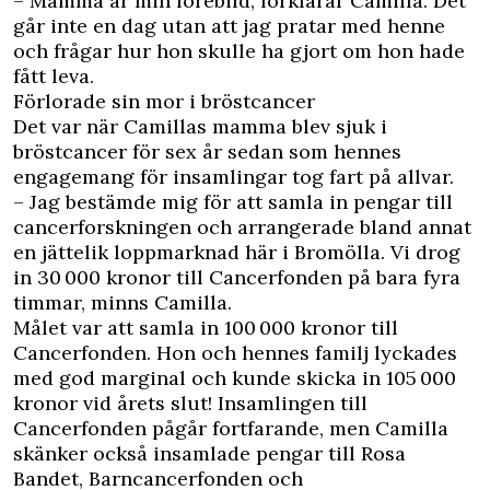
– Mamma är min förebild, förklarar Camilla. Det
går inte en dag utan att jag pratar med henne
och frågar hur hon skulle ha gjort om hon hade
fått leva.
Förlorade sin mor i bröstcancer
Det var när Camillas mamma blev sjuk i
bröstcancer för sex år sedan som hennes
engagemang för insamlingar tog fart på allvar.
– Jag bestämde mig för att samla in pengar till
cancerforskningen och arrangerade bland annat
en jättelik loppmarknad här i Bromölla. Vi drog
in 30 000 kronor till Cancerfonden på bara fyra
timmar, minns Camilla.
Målet var att samla in 100 000 kronor till
Cancerfonden. Hon och hennes familj lyckades
med god marginal och kunde skicka in 105 000
kronor vid årets slut! Insamlingen till
Cancerfonden pågår fortfarande, men Camilla
skänker också insamlade pengar till Rosa
Bandet, Barncancerfonden och