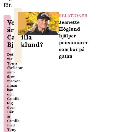
för.
RELATIONER
Vem
Jeanette
är
Höglund
hjälper
Camilla
pensionärer
Björklund?
som bor på
Det
gatan
var
Tonys
föräldrar
som
drev
macken
innan
han
och
Camilla
tog
över.
Här
är
Camilla
med
Tony