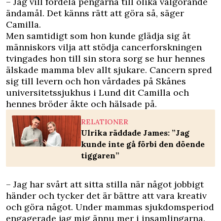
– Jag vill fördela pengarna till olika välgörande
ändamål. Det känns rätt att göra så, säger
Camilla.
Men samtidigt som hon kunde glädja sig åt
människors vilja att stödja cancerforskningen
tvingades hon till sin stora sorg se hur hennes
älskade mamma blev allt sjukare. Cancern spred
sig till levern och hon vårdades på Skånes
universitetssjukhus i Lund dit Camilla och
hennes bröder åkte och hälsade på.
RELATIONER
Ulrika räddade James: ”Jag
kunde inte gå förbi den döende
tiggaren”
– Jag har svårt att sitta stilla när något jobbigt
händer och tycker det är bättre att vara kreativ
och göra något. Under mammas sjukdomsperiod
engagerade jag mig ännu mer i insamlingarna.