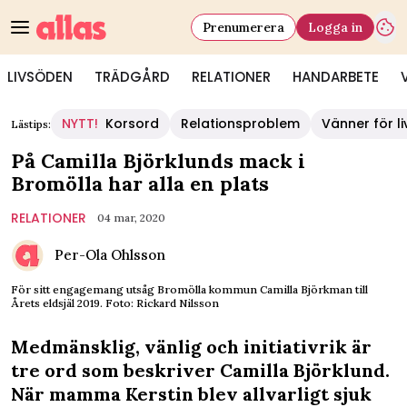
Prenumerera
Logga in
LIVSÖDEN
TRÄDGÅRD
RELATIONER
HANDARBETE
NYTT!
Korsord
Relationsproblem
Vänner för li
Lästips:
På Camilla Björklunds mack i
Bromölla har alla en plats
RELATIONER
04 mar, 2020
Per-Ola Ohlsson
För sitt engagemang utsåg Bromölla kommun Camilla Björkman till
Årets eldsjäl 2019. Foto: Rickard Nilsson
Medmänsklig, vänlig och initiativrik är
tre ord som beskriver Camilla Björklund.
När mamma Kerstin blev allvarligt sjuk