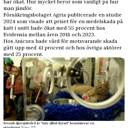
har ökat. Hur mycket beror som vanligt på hur
man jämför.
Försäkringsbolaget Agria publicerade en studie
2024 som visade att priset för en medelskada på
katt i snitt hade ökat med 55 procent hos
Evidensia mellan åren 2018 och 2023.
Hos Anicura hade vård för motsvarande skada
gått upp med 41 procent och hos övriga aktörer
med 25 procent.
Svensk djursjukvård är "inte alltid dyrast" konstaterar en
utredning.
Foto: TT