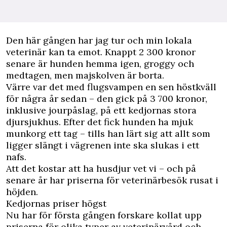
Den här gången har jag tur och min lokala
veterinär kan ta emot. Knappt 2 300 kronor
senare är hunden hemma igen, groggy och
medtagen, men majskolven är borta.
Värre var det med flugsvampen en sen höstkväll
för några år sedan – den gick på 3 700 kronor,
inklusive jourpåslag, på ett kedjornas stora
djursjukhus. Efter det fick hunden ha mjuk
munkorg ett tag – tills han lärt sig att allt som
ligger slängt i vägrenen inte ska slukas i ett
nafs.
Att det kostar att ha husdjur vet vi – och på
senare år har priserna för veterinärbesök rusat i
höjden.
Kedjornas priser högst
Nu har för första gången forskare kollat upp
priserna för olika typer av veterinärvård och