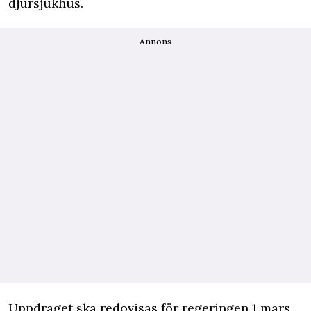
djursjukhus.
Annons
Uppdraget ska redovisas för regeringen 1 mars