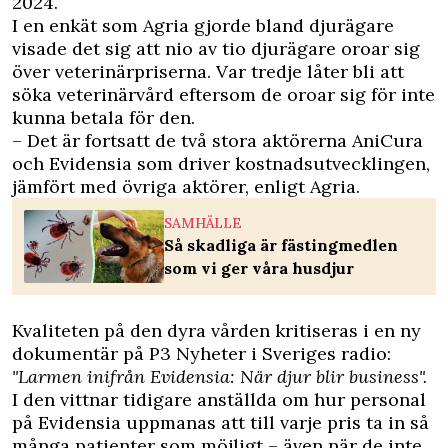
2024.
I en enkät som Agria gjorde bland djurägare
visade det sig att nio av tio djurägare oroar sig
över veterinärpriserna. Var tredje låter bli att
söka veterinärvård eftersom de oroar sig för inte
kunna betala för den.
– Det är fortsatt de två stora aktörerna AniCura
och Evidensia som driver kostnadsutvecklingen,
jämfört med övriga aktörer, enligt Agria.
SAMHÄLLE
Så skadliga är fästingmedlen
som vi ger våra husdjur
Kvaliteten på den dyra vården kritiseras i en ny
dokumentär på P3 Nyheter i Sveriges radio:
"Larmen inifrån Evidensia: När djur blir business".
I den vittnar tidigare anställda om hur personal
på Evidensia uppmanas att till varje pris ta in så
många patienter som möjligt – även när de inte