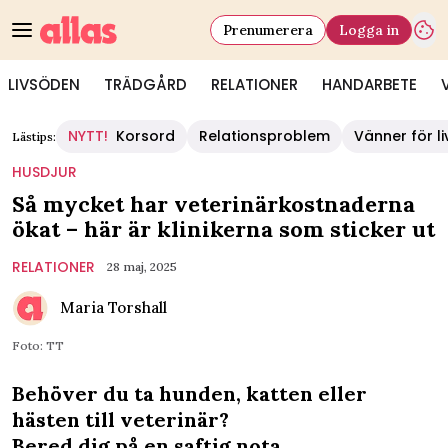
Prenumerera
Logga in
LIVSÖDEN
TRÄDGÅRD
RELATIONER
HANDARBETE
NYTT!
Korsord
Relationsproblem
Vänner för li
Lästips:
HUSDJUR
Så mycket har veterinärkostnaderna
ökat – här är klinikerna som sticker ut
RELATIONER
28 maj, 2025
Maria Torshall
Foto: TT
Behöver du ta hunden, katten eller
hästen till veterinär?
Bered dig på en saftig nota.