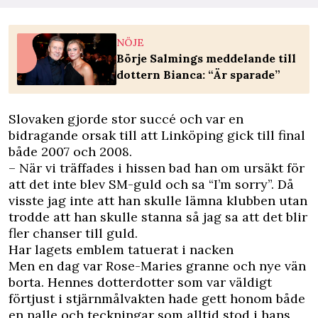
NÖJE
Börje Salmings meddelande till
dottern Bianca: “Är sparade”
Slovaken gjorde stor succé och var en
bidragande orsak till att Linköping gick till final
både 2007 och 2008.
– När vi träffades i hissen bad han om ursäkt för
att det inte blev SM-guld och sa “I’m sorry”. Då
visste jag inte att han skulle lämna klubben utan
trodde att han skulle stanna så jag sa att det blir
fler chanser till guld.
Har lagets emblem tatuerat i nacken
Men en dag var Rose-Maries granne och nye vän
borta. Hennes dotterdotter som var väldigt
förtjust i stjärnmålvakten hade gett honom både
en nalle och teckningar som alltid stod i hans