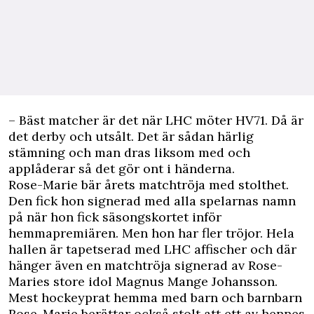
– Bäst matcher är det när LHC möter HV71. Då är
det derby och utsålt. Det är sådan härlig
stämning och man dras liksom med och
applåderar så det gör ont i händerna.
Rose-Marie bär årets matchtröja med stolthet.
Den fick hon signerad med alla spelarnas namn
på när hon fick säsongskortet inför
hemmapremiären. Men hon har fler tröjor. Hela
hallen är tapetserad med LHC affischer och där
hänger även en matchtröja signerad av Rose-
Maries store
idol
Magnus Mange Johansson.
Mest hockeyprat hemma med barn och barnbarn
Rose-Marie berättar också stolt att ett av hennes