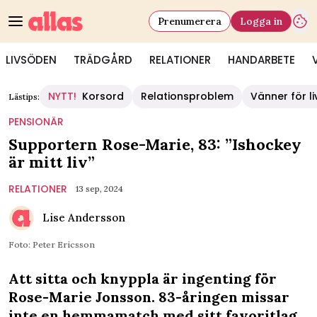
Prenumerera
Logga in
LIVSÖDEN
TRÄDGÅRD
RELATIONER
HANDARBETE
NYTT!
Korsord
Relationsproblem
Vänner för li
Lästips:
PENSIONÄR
Supportern Rose-Marie, 83: ”Ishockey
är mitt liv”
RELATIONER
13 sep, 2024
Lise Andersson
Foto: Peter Ericsson
Att sitta och knyppla är ingenting för
Rose-Marie Jonsson. 83-åringen missar
inte en hemmamatch med sitt favoritlag