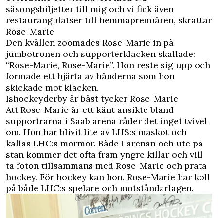
säsongsbiljetter till mig och vi fick även
restaurangplatser till hemmapremiären, skrattar
Rose-Marie
Den kvällen zoomades Rose-Marie in på
jumbotronen och supporterklacken skallade:
“Rose-Marie, Rose-Marie”. Hon reste sig upp och
formade ett hjärta av händerna som hon
skickade mot klacken.
Ishockeyderby är bäst tycker Rose-Marie
Att Rose-Marie är ett känt ansikte bland
supportrarna i Saab arena råder det inget tvivel
om. Hon har blivit lite av LHS:s maskot och
kallas LHC:s mormor. Både i arenan och ute på
stan kommer det ofta fram yngre killar och vill
ta foton tillsammans med Rose-Marie och prata
hockey. För hockey kan hon. Rose-Marie har koll
på både LHC:s spelare och motståndarlagen.