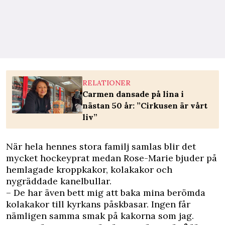
RELATIONER
Carmen dansade på lina i
nästan 50 år: ”Cirkusen är vårt
liv”
När hela hennes stora
familj
samlas blir det
mycket hockeyprat medan Rose-Marie bjuder på
hemlagade kroppkakor, kolakakor och
nygräddade kanelbullar.
– De har även bett mig att baka mina berömda
kolakakor till kyrkans påskbasar. Ingen får
nämligen samma smak på kakorna som jag.