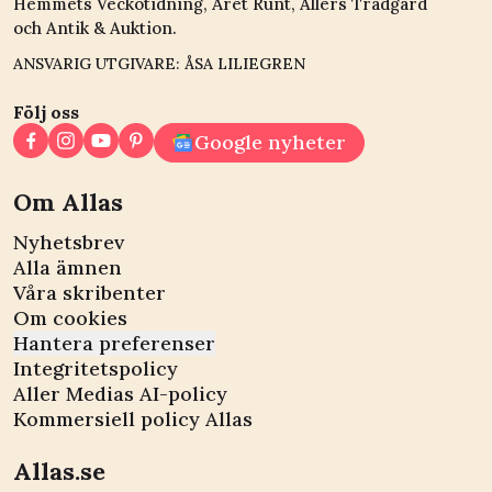
Hemmets Veckotidning, Året Runt, Allers Trädgård
och Antik & Auktion.
ANSVARIG UTGIVARE: ÅSA LILIEGREN
Följ oss
Google nyheter
Om Allas
Nyhetsbrev
Alla ämnen
Våra skribenter
Om cookies
Hantera preferenser
Integritetspolicy
Aller Medias AI-policy
Kommersiell policy Allas
Allas.se