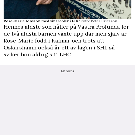
Rose-Marie Jonsson med sina idoler i LHC.
Foto: Peter Ericsson
Hennes äldste son håller på Västra Frölunda för
de två äldsta barnen växte upp där men själv är
Rose-Marie född i Kalmar och trots att
Oskarshamn också är ett av lagen i SHL så
sviker hon aldrig sitt LHC.
Annons