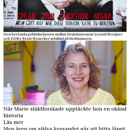
Den berömda politiska kyssen mellan Sovjetunionens Leonid Brezjnev
och DDR:s Erich Honecker avbildad på Berlinmuren.
När Marie släktforskade upptäckte hon en okänd
historia
Läs mer
Men även om själva kyssandet går att hitta långt