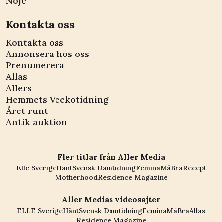
Nöje
Kontakta oss
Kontakta oss
Annonsera hos oss
Prenumerera
Allas
Allers
Hemmets Veckotidning
Året runt
Antik auktion
Fler titlar från Aller Media
Elle Sverige
Hänt
Svensk Damtidning
Femina
MåBra
Recept
Motherhood
Residence Magazine
Aller Medias videosajter
ELLE Sverige
Hänt
Svensk Damtidning
Femina
MåBra
Allas
Residence Magazine