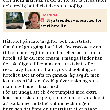
och tricks man kan ta del av för att få en så skön
och trevlig hotellvistelse som möjligt.
EKONOMI
Nya trenden – slösa mer för
ett rikare liv
Håll koll på resortavgifter och turistskatt
Om du någon gång har blivit överraskad av en
tillkommen avgift när du har checkat ut från ett
hotell, så är du inte ensam. I många länder kan
det nämligen tillkomma en turistskatt eller
resortavgift, som sällan syns vid bokning av
hotellet. Det är ofta en ganska låg avgift, men
kan oavsett bli en olycklig överraskning som
man inte hade räknat med.
För att undgå att bli överrumplad med extra
kostnader sista dagen, kan det därför vara klokt
att kolla med hotellet vid incheckningen
huruvida det finns en turistskatt eller någon