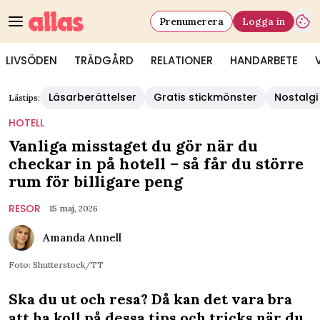
Prenumerera
Logga in
LIVSÖDEN
TRÄDGÅRD
RELATIONER
HANDARBETE
Läsarberättelser
Gratis stickmönster
Nostalgi
Lästips:
HOTELL
Vanliga misstaget du gör när du
checkar in på hotell – så får du större
rum för billigare peng
RESOR
15 maj, 2026
Amanda Annell
Foto: Shutterstock/TT
Ska du ut och resa? Då kan det vara bra
att ha koll på dessa tips och tricks när du