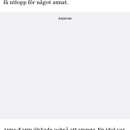
få utlopp för något annat.
Annons
Anna-Karin älskade också att sjunga. En idol var