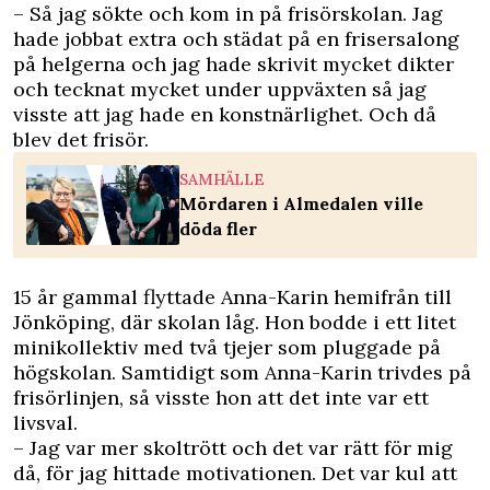
– Så jag sökte och kom in på frisörskolan. Jag
hade jobbat extra och städat på en frisersalong
på helgerna och jag hade skrivit mycket dikter
och tecknat mycket under uppväxten så jag
visste att jag hade en konstnärlighet. Och då
blev det frisör.
SAMHÄLLE
Mördaren i Almedalen ville
döda fler
15 år gammal flyttade Anna-Karin hemifrån till
Jönköping, där skolan låg. Hon bodde i ett litet
minikollektiv med två tjejer som pluggade på
högskolan. Samtidigt som Anna-Karin trivdes på
frisörlinjen, så visste hon att det inte var ett
livsval.
– Jag var mer skoltrött och det var rätt för mig
då, för jag hittade motivationen. Det var kul att