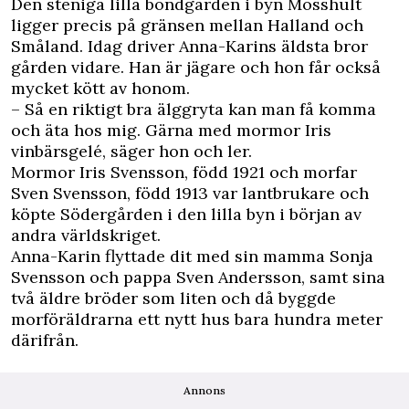
Den steniga lilla bondgården i byn Mosshult
ligger precis på gränsen mellan Halland och
Småland. Idag driver Anna-Karins äldsta bror
gården vidare. Han är jägare och hon får också
mycket kött av honom.
– Så en riktigt bra älggryta kan man få komma
och äta hos mig. Gärna med mormor Iris
vinbärsgelé, säger hon och ler.
Mormor Iris Svensson, född 1921 och morfar
Sven Svensson, född 1913 var lantbrukare och
köpte Södergården i den lilla byn i början av
andra världskriget.
Anna-Karin flyttade dit med sin mamma Sonja
Svensson och pappa Sven Andersson, samt sina
två äldre bröder som liten och då byggde
morföräldrarna ett nytt hus bara hundra meter
därifrån.
Annons