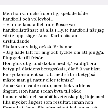
Men hon var också sportig, spelade både
handboll och volleyboll.
– Vår mellanstadielärare Bosse var
handbollstränare så alla i Hylte handboll när jag
växte upp, säger Anna-Karin nästan
urskuldande.
Skolan var viktig också för henne.
– Jag hade lätt för mig och tyckte om att plugga.
Pluggade till frisör
Hon gick ut grundskolan med 4,7, väldigt bra
betyg på dåtidens betygsskala, där 5,0 var bäst.
En syokonsulent sa: ”att med så bra betyg så
måste man gå natur eller teknisk.”
Anna-Karin valde natur, men fick världens
ångest. Hon hann sedan byta till både
humanistisk och samhällsvetenskaplig linje med
lika mycket ångest som resultat, innan hon
förstod att hon ville göra något helt annat på