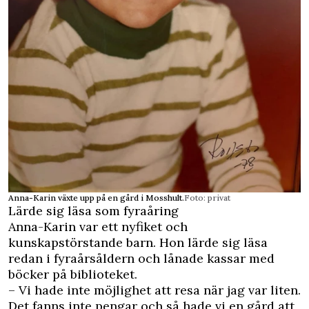
Anna-Karin växte upp på en gård i Mosshult.
Foto: privat
Lärde sig läsa som fyraåring
Anna-Karin var ett nyfiket och
kunskapstörstande barn. Hon lärde sig läsa
redan i fyraårsåldern och lånade kassar med
böcker på biblioteket.
– Vi hade inte möjlighet att resa när jag var liten.
Det fanns inte pengar och så hade vi en gård att