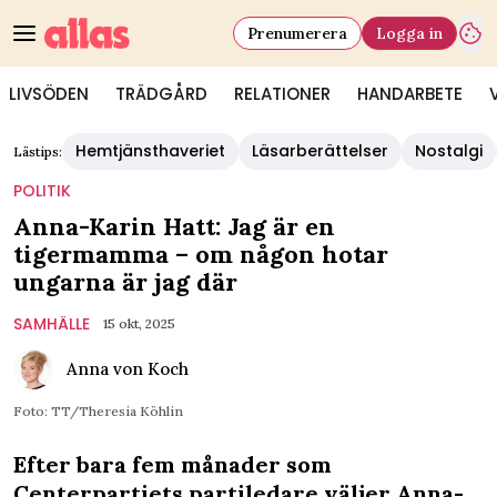
Prenumerera
Logga in
LIVSÖDEN
TRÄDGÅRD
RELATIONER
HANDARBETE
Hemtjänsthaveriet
Läsarberättelser
Nostalgi
Lästips:
POLITIK
Anna-Karin Hatt: Jag är en
tigermamma – om någon hotar
ungarna är jag där
SAMHÄLLE
15 okt, 2025
Anna von Koch
Foto: TT/Theresia Köhlin
Efter bara fem månader som
Centerpartiets partiledare väljer Anna-