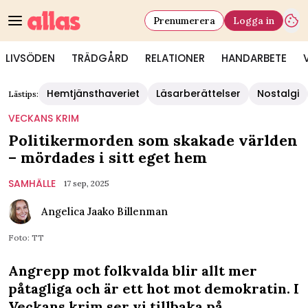
Prenumerera
Logga in
LIVSÖDEN
TRÄDGÅRD
RELATIONER
HANDARBETE
Hemtjänsthaveriet
Läsarberättelser
Nostalgi
Lästips:
VECKANS KRIM
Politikermorden som skakade världen
– mördades i sitt eget hem
SAMHÄLLE
17 sep, 2025
Angelica Jaako Billenman
Foto: TT
Angrepp mot folkvalda blir allt mer
påtagliga och är ett hot mot demokratin. I
Veckans krim ser vi tillbaka på