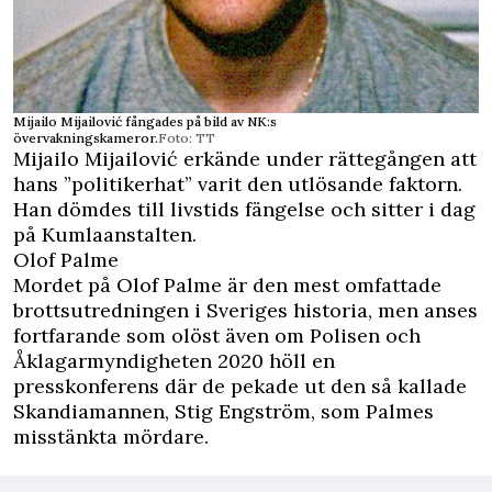
Mijailo Mijailović fångades på bild av NK:s
övervakningskameror.
Foto: TT
Mijailo Mijailović erkände under rättegången att
hans ”politikerhat” varit den utlösande faktorn.
Han dömdes till livstids fängelse och sitter i dag
på Kumlaanstalten.
Olof Palme
Mordet på Olof Palme är den mest omfattade
brottsutredningen i Sveriges historia, men anses
fortfarande som olöst även om Polisen och
Åklagarmyndigheten 2020 höll en
presskonferens där de pekade ut den så kallade
Skandiamannen, Stig Engström, som Palmes
misstänkta mördare.