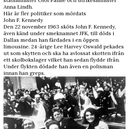
statsminister Olof Palme och utrikesminister
Anna Lindh.
Här är fler politiker som mördats
John F. Kennedy
Den 22 november 1963 sköts John F. Kennedy,
även känd under smeknamnet JFK, till döds i
Dallas medan han färdades i en öppen
limousine. 24-årige Lee Harvey Oswald pekades
ut som skytten och ska ha avlossat skotten ifrån
ett skolbokslager vilket han sedan flydde ifrån.
Under flykten dödade han även en polisman
innan han greps.