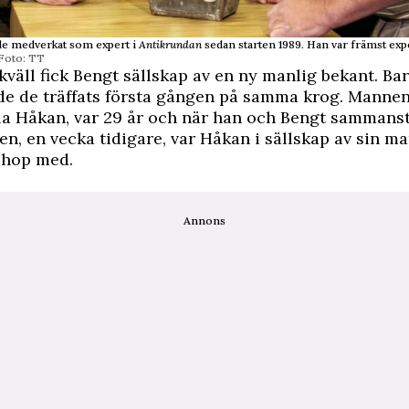
de medverkat som expert i
Antikrundan
sedan starten 1989. Han var främst exp
Foto: TT
kväll fick Bengt sällskap av en ny manlig bekant. Ba
de de träffats första gången på samma krog. Mannen
la Håkan, var 29 år och när han och Bengt sammans
en, en vecka tidigare, var Håkan i sällskap av sin 
ihop med.
Annons