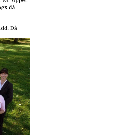
t var öppet
ågs då
ädd. Då