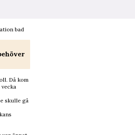
ation bad
 behöver
boll. Då kom
n vecka
e skulle gå
åkans