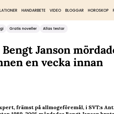
LATIONER
HANDARBETE
VIDEO
BLOGGAR
HOROSKOP
gi
Gratis noveller
Allas testar
 Bengt Janson mördad
nnen en vecka innan
xpert, främst på allmogeföremål, i SVT:s An
rten 1989. 2005 mördades Bengt Janson bruta