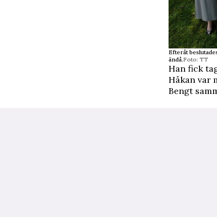
Efteråt beslutade
ändå.
Foto: TT
Han fick ta
Håkan var m
Bengt samma