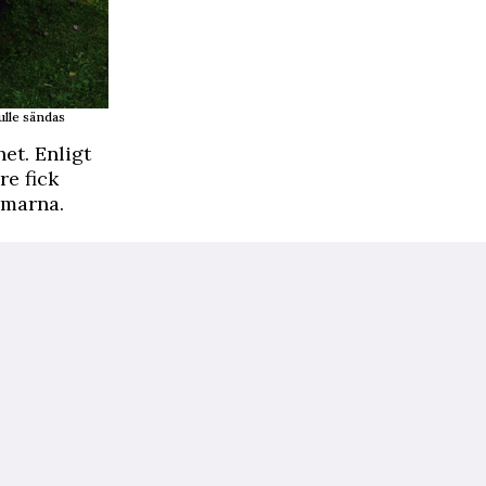
lle sändas
et. Enligt
re fick
rmarna.