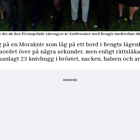
s det att den förinspelade säsongen av
Antikrundan
med Bengts medverkan sku
g på en Morakniv som låg på ett bord i Bengts lägenh
ordet över på några sekunder, men enligt rättsläka
nlagt 23 knivhugg i bröstet, nacken, halsen och a
Annons