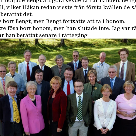
n började Bengt att göra sexuella närmanden. Beng
, vilket Håkan redan visste från första kvällen de s
berättat det.
bort Bengt, men Bengt fortsatte att ta i honom.
kte fösa bort honom, men han slutade inte. Jag var r
ar han berättat senare i rättegång.