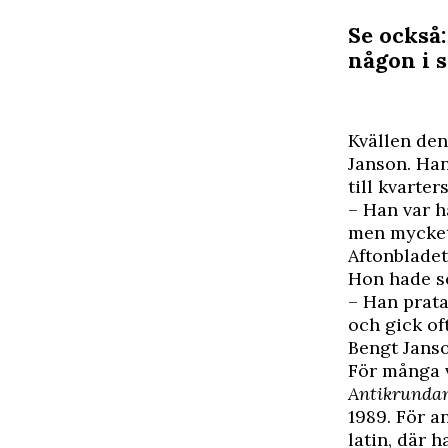
Se också:
någon i 
K
vällen den
Janson. Han
till kvarte
– Han var h
men mycket 
Aftonbladet
Hon hade se
– Han prata
och gick of
Bengt Janso
För många v
Antikrunda
1989. För a
latin, där 