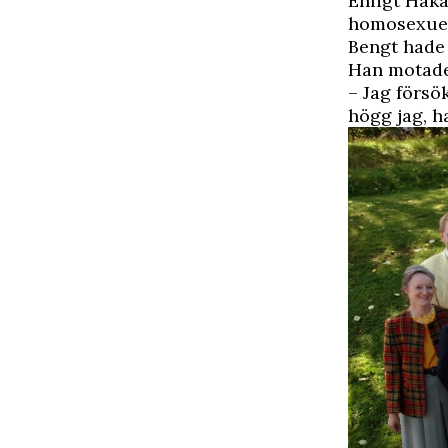
Enligt Håka
homosexuell
Bengt hade 
Han motade 
– Jag försö
högg jag, h