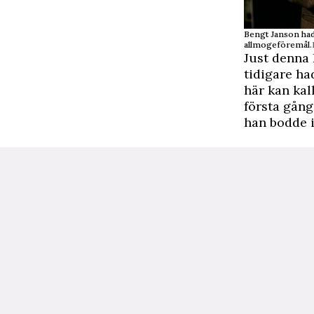
Bengt Janson ha
allmogeföremål.
Just denna 
tidigare ha
här kan kal
första gång
han bodde 