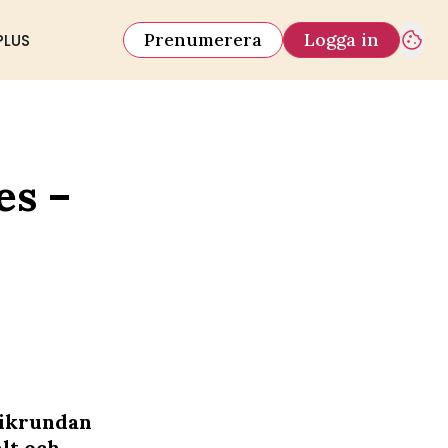
Prenumerera
Logga in
PLUS
es –
tikrundan
lt och