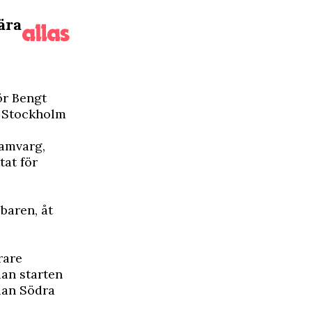
ära
ör Bengt
i Stockholm
samvarg,
tat för
baren, åt
rare
dan starten
lan Södra