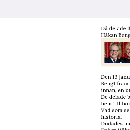
Då delade d
Håkan Bengt
Den 13 janu
Bengt fram 
innan, en 
De delade b
hem till ho
Vad som se
historia.
Dödades me