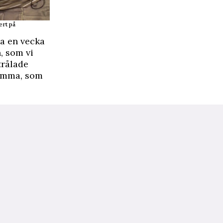
ert på
ra en vecka
, som vi
trålade
mamma, som