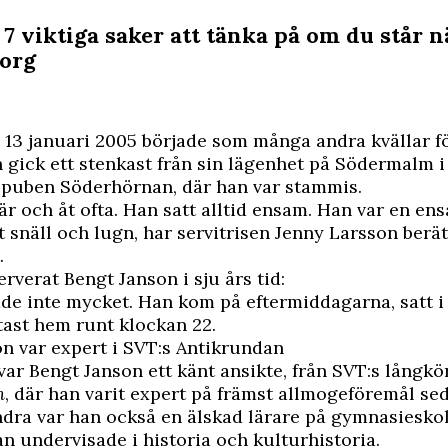
 7 viktiga saker att tänka på om du står n
sorg
 13 januari 2005 började som många andra kvällar f
 gick ett stenkast från sin lägenhet på Södermalm 
rspuben Söderhörnan, där han var stammis.
är och åt ofta. Han satt alltid ensam. Han var en en
snäll och lugn, har servitrisen Jenny Larsson berät
.
rverat Bengt Janson i sju års tid:
de inte mycket. Han kom på eftermiddagarna, satt i 
tast hem runt klockan 22.
n var expert i SVT:s Antikrundan
ar Bengt Janson ett känt ansikte, från
SVT
:s långkö
n
, där han varit expert på främst allmogeföremål se
ndra var han också en älskad lärare på gymnasiesko
han undervisade i historia och kulturhistoria.