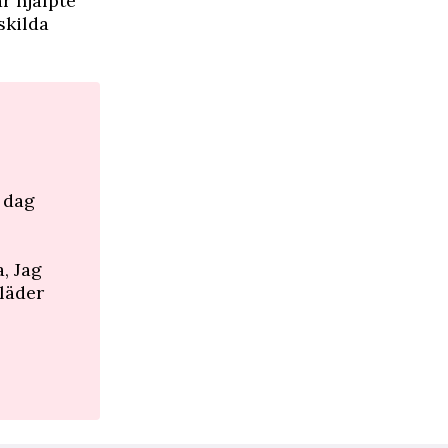
r hjälpte
skilda
2 dag
, Jag
kläder