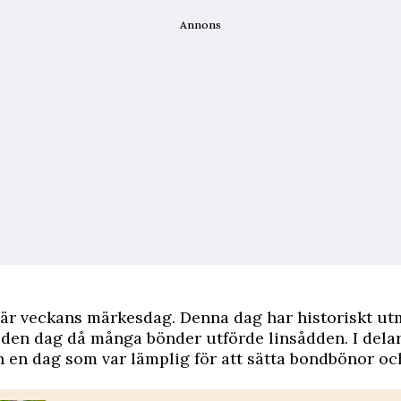
Annons
är veckans märkesdag. Denna dag har historiskt ut
a den dag då många bönder utförde linsådden. I dela
n en dag som var lämplig för att sätta bondbönor o