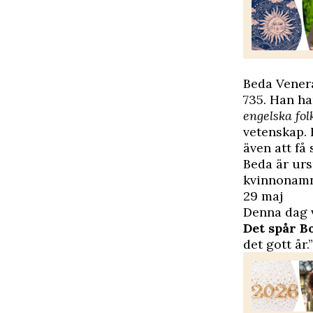
Beda Venera
735. Han ha
engelska fol
vetenskap. 
även att få
Beda är ur
kvinnonamn 
29 maj
Denna dag v
Det spår B
det gott år.”