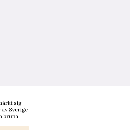
märkt sig
r av Sverige
ch bruna