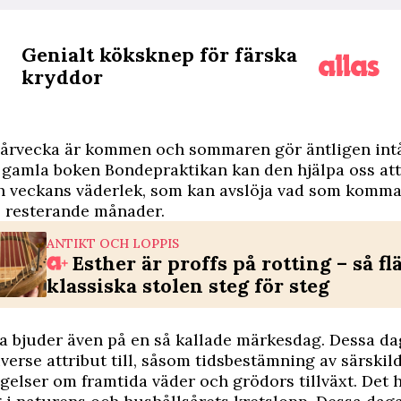
Genialt köksknep för färska
kryddor
 vårvecka är kommen och sommaren gör äntligen in
 gamla boken Bondepraktikan kan den hjälpa oss att
h veckans väderlek, som kan avslöja vad som komma
s resterande månader.
ANTIKT OCH LOPPIS
Esther är proffs på rotting – så fl
klassiska stolen steg för steg
 bjuder även på en så kallade märkesdag. Dessa dag
iverse attribut till, såsom tidsbestämning av särskil
gelser om framtida väder och grödors tillväxt. Det 