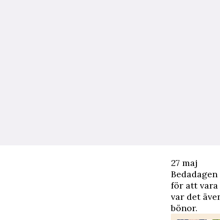
27 maj
Bedadagen 
för att var
var det äve
bönor.