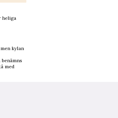
r heliga
 men kylan
om benämns
stå med