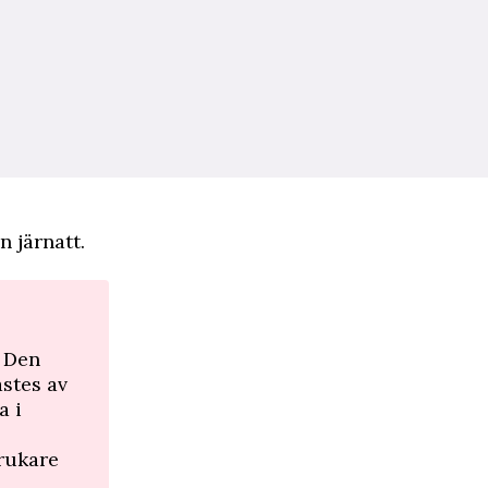
n järnatt.
. Den
ästes av
a i
rukare