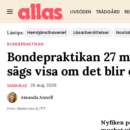
LIVSÖDEN
TRÄDGÅRD
RE
Hemtjänsthaveriet
Läsarberättelser
Nostal
Lästips:
BONDEPRAKTIKAN
Bondepraktikan 27 ma
sägs visa om det blir 
26 maj, 2026
SAMHÄLLE
Amanda Annell
Foto: Shutterstock/TT
Nyfiken p
mycket vi