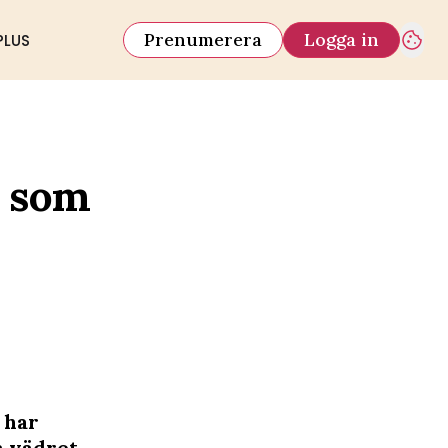
Prenumerera
Logga in
PLUS
n som
 har
m vädret