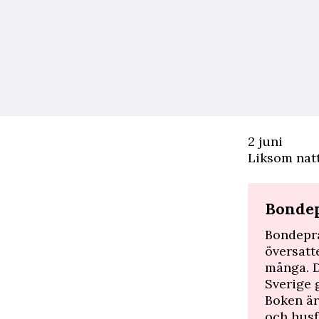
2 juni
Liksom natt
Bonde
Bondepra
översatt
många. D
Sverige 
Boken är
och husf