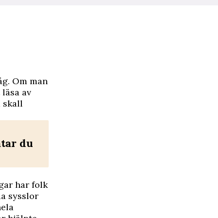
tåg. Om man
 läsa av
 skall
ätar du
ar har folk
da sysslor
hela