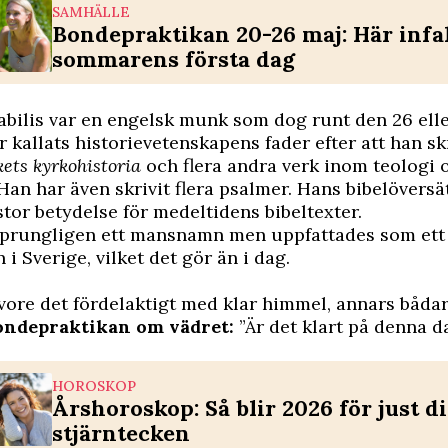
SAMHÄLLE
Bondepraktikan 20-26 maj: Här infa
sommarens första dag
bilis var en engelsk munk som dog runt den 26 elle
r kallats historievetenskapens fader efter att han s
kets kyrkohistoria
och flera andra verk inom teologi 
Han har även skrivit flera psalmer. Hans bibelövers
 stor betydelse för medeltidens bibeltexter.
sprungligen ett mansnamn men uppfattades som ett
i Sverige, vilket det gör än i dag.
ore det fördelaktigt med klar himmel, annars bådar 
ondepraktikan om vädret:
”Är det klart på denna d
HOROSKOP
Årshoroskop: Så blir 2026 för just di
stjärntecken