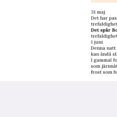
31 maj
Det har pas
trefaldigh
Det spår B
trefaldighe
1 juni
Denna natt
kan ändå slå
I gammal f
som järnnät
frost som b