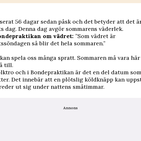
serat 56 dagar sedan påsk och det betyder att det ä
ets dag. Denna dag avgör sommarens väderlek.
ondepraktikan om vädret:
”Som vädret är
tssöndagen så blir det hela sommaren.”
 kan spela oss många spratt. Sommaren må vara här
 till.
olktro och i Bondepraktikan är det en del datum s
ter. Det innebär att en plötslig köldknäpp kan upp
reder ut sig under nattens småtimmar.
Annons