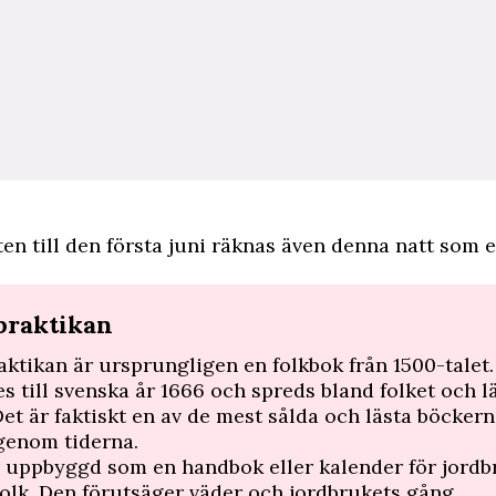
en till den första juni räknas även denna natt som e
praktikan
ktikan är ursprungligen en folkbok från 1500-talet
es till svenska år 1666 och spreds bland folket och l
et är faktiskt en av de mest sålda och lästa böckern
genom tiderna.
 uppbyggd som en handbok eller kalender för jordb
olk. Den förutsäger väder och jordbrukets gång.