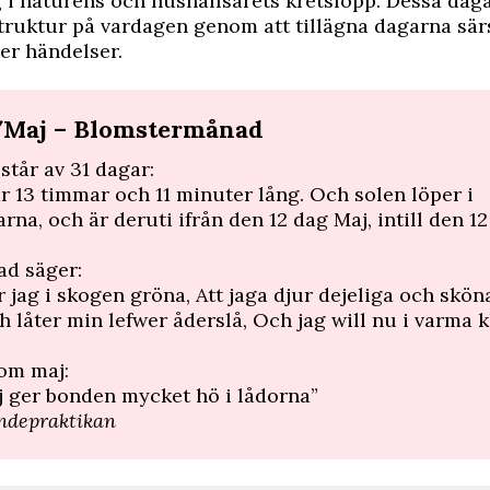
 i naturens och hushållsårets kretslopp. Dessa daga
 struktur på vardagen genom att tillägna dagarna sär
er händelser.
/Maj – Blomstermånad
står av 31 dagar:
r 13 timmar och 11 minuter lång. Och solen löper i
rna, och är deruti ifrån den 12 dag Maj, intill den 1
d säger:
r jag i skogen gröna, Att jaga djur dejeliga och sköna
h låter min lefwer åderslå, Och jag will nu i varma 
om maj:
j ger bonden mycket hö i lådorna”
ondepraktikan