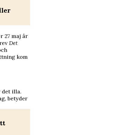
ller
r 27 maj år
krev
Det
och
ättning kom
det illa.
ag, betyder
tt