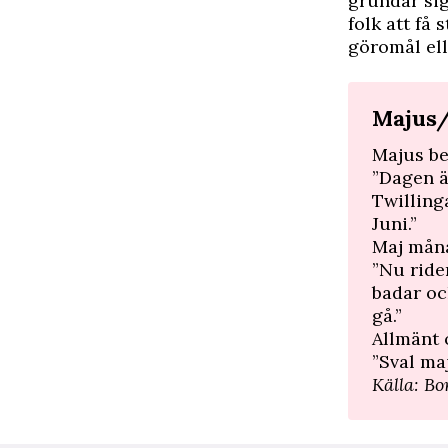
grundar sig
folk att få
göromål ell
Majus
Majus be
”Dagen ä
Twillinga
Juni.”
Maj måna
”Nu ride
badar oc
gå.”
Allmänt 
”Sval ma
Källa: B