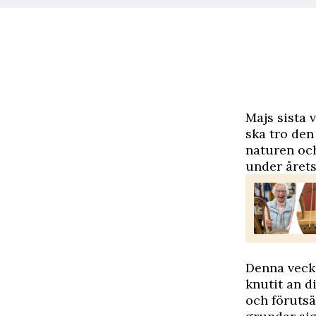
M
ajs sista
ska tro den
naturen oc
under året
Denna vecka
knutit an d
och förutsä