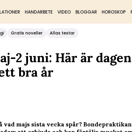
LATIONER
HANDARBETE
VIDEO
BLOGGAR
HOROSKOP
gi
Gratis noveller
Allas testar
j-2 juni: Här är dage
ett bra år
å vad majs sista vecka spår? Bondepraktikan
sdom att erbjuda och kan förtälja mycket o