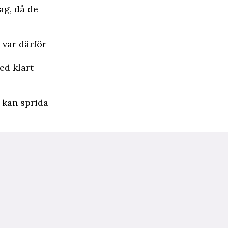
dag
, då de
var därför
ed klart
a kan sprida