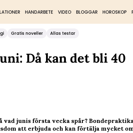
LATIONER
HANDARBETE
VIDEO
BLOGGAR
HOROSKOP
gi
Gratis noveller
Allas testar
ni: Då kan det bli 40
å vad junis första vecka spår? Bondepraktik
sdom att erbjuda och kan förtälja mycket o