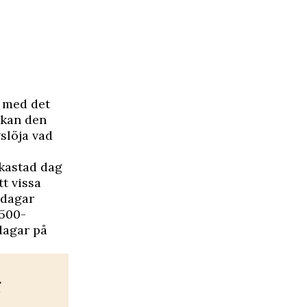
h med det
kan den
slöja vad
rkastad dag
t vissa
 dagar
1500-
dagar på
g