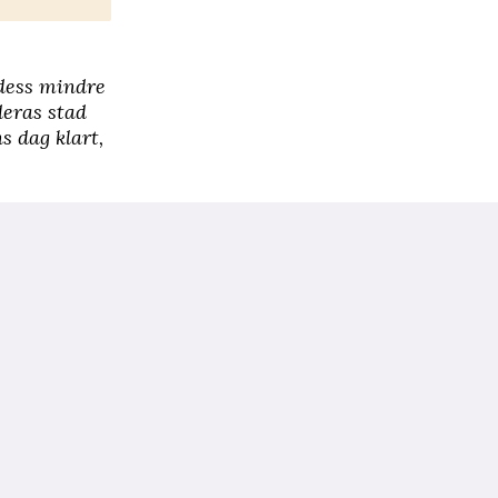
 dess mindre
 deras stad
s dag klart,