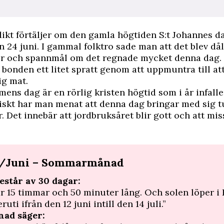
ikt förtäljer om den gamla högtiden S:t Johannes 
en 24 juni. I gammal folktro sade man att det blev då
er och spannmål om det regnade mycket denna dag.
 bonden ett litet spratt genom att uppmuntra till att
ig mat.
ens dag är en rörlig kristen högtid som i år infalle
riskt har man menat att denna dag bringar med sig 
r. Det innebär att jordbruksåret blir gott och att mis
s/Juni – Sommarmånad
estår av 30 dagar:
r 15 timmar och 50 minuter lång. Och solen löper i
ruti ifrån den 12 juni intill den 14 juli.”
nad säger: