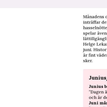
Månadens d
inträffar d
hasselnött
spelar även
lättillgängl
Helge Lekam
juni. Histo
är fint väde
sker.
Juniu
Junius b
”Dagen ä
och är de
Juni må