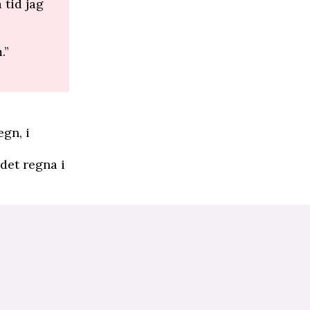
 tid jag
.”
gn, i
 det regna i