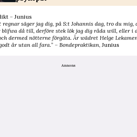
ikt – Junius
 regnar säger jag dig, på S:t Johannis dag, tro du mig,
blifwa då till, derföre stek lök jag dig råda will, eller i
 och dermed nötterne förgäta. Är wädret Helge Lekamen
godt år utan all fara.
” –
Bondepraktikan
, Junius
Annons