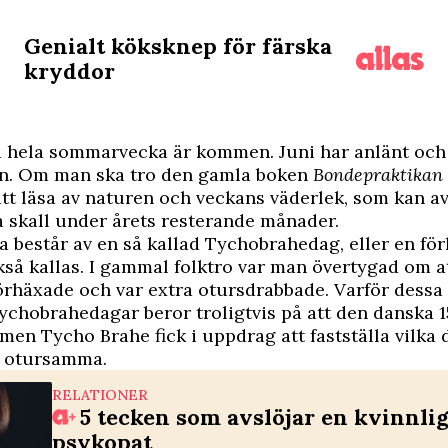
Genialt köksknep för färska
kryddor
ta hela sommarvecka är kommen. Juni har anlänt oc
n. Om man ska tro den gamla boken
Bondepraktikan
att läsa av naturen och veckans väderlek, som kan av
skall under årets resterande månader.
 består av en så kallad Tychobrahedag, eller en fö
så kallas. I gammal folktro var man övertygad om at
örhäxade och var extra otursdrabbade. Varför dessa
Tychobrahedagar beror troligtvis på att den danska 
men Tycho Brahe fick i uppdrag att fastställa vilka 
r otursamma.
RELATIONER
5 tecken som avslöjar en kvinnli
psykopat