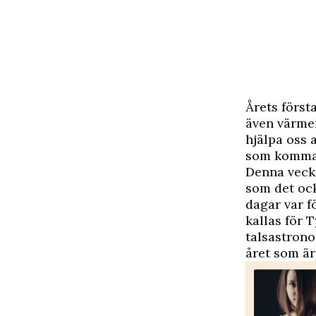
Å
rets förs
även värme
hjälpa oss 
som komma 
Denna vecka
som det ock
dagar var f
kallas för 
talsastrono
året som ä