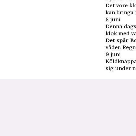
Det vore kl
kan bringa 
8 juni
Denna dags
klok med v
Det spår B
väder. Regn
9 juni
Köldknäppar
sig under 