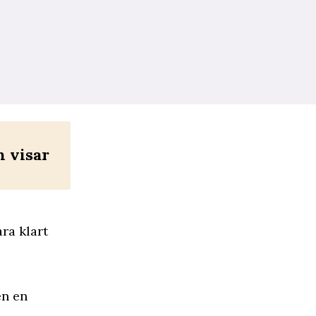
n visar
ara klart
en en