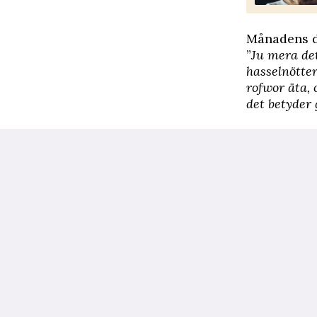
Månadens d
”
Ju mera det
hasselnötter 
rofwor äta,
det betyder 