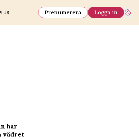
Prenumerera
Logga in
PLUS
an har
m vädret