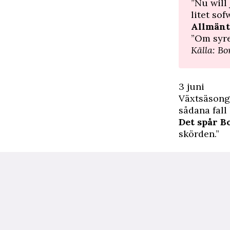
”Nu will
litet sof
Allmänt
”Om syre
Källa: B
3 juni
Växtsäsonge
sådana fall
Det spår B
skörden.”