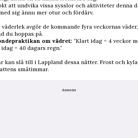
okt att
undvika vissa sysslor och aktiviteter denna 
med sig ännu mer otur och fördärv.
 väderlek avgör de kommande fyra veckornas väder, 
ad du hoppas på.
ondepraktikan om vädret:
”Klart idag = 4 veckor m
 idag = 40 dagars regn.”
 kan slå till i Lappland dessa nätter. Frost och kyl
nattens småtimmar.
Annons