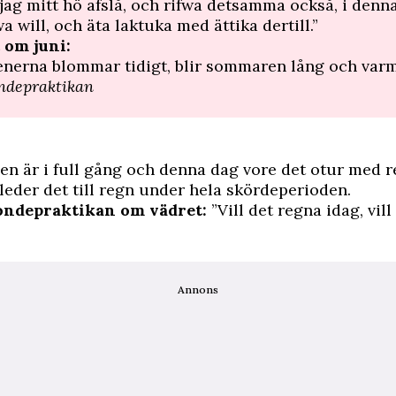
 jag mitt hö afslå, och rifwa detsamma också, i denna
wa will, och äta laktuka med ättika dertill.”
 om juni:
nerna blommar tidigt, blir sommaren lång och varm
ondepraktikan
n är i full gång och denna dag vore det otur med re
 leder det till regn under hela skördeperioden.
ondepraktikan om vädret:
”Vill det regna idag, vill
Annons