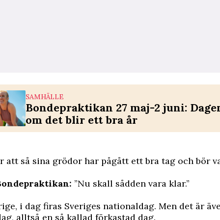
SAMHÄLLE
Bondepraktikan 27 maj-2 juni: Dage
om det blir ett bra år
r att så sina grödor har pågått ett bra tag och bör v
 Bondepraktikan:
”Nu skall sådden vara klar.”
rige, i dag firas Sveriges nationaldag. Men det är äv
g, alltså en så kallad förkastad dag.