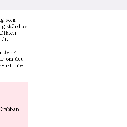
dag som
lig skörd av
 Dikten
 äta
r den 4
tur om det
sväxt inte
 Krabban