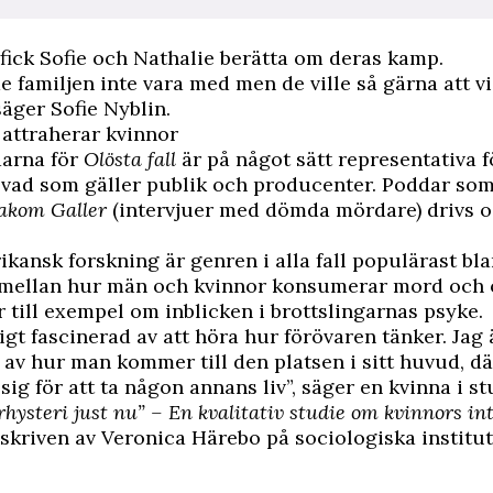
fick Sofie och Nathalie berätta om deras kamp.
e familjen inte vara med men de ville så gärna att vi
säger Sofie Nyblin.
attraherar kvinnor
arna för
Olösta fall
är på något sätt representativa f
 vad som gäller publik och producenter. Poddar so
akom Galler
(intervjuer med dömda mördare) drivs o
ikansk forskning är genren i alla fall populärast bla
 mellan hur män och kvinnor konsumerar mord och 
 till exempel om inblicken i brottslingarnas psyke.
digt fascinerad av att höra hur förövaren tänker. Jag a
 av hur man kommer till den platsen i sitt huvud, da
ig för att ta någon annans liv”, säger en kvinna i s
rhysteri just nu”
– En kvalitativ studie om kvinnors int
skriven av Veronica Härebo på sociologiska institu