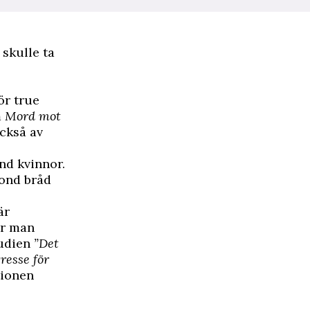
 skulle ta
ör true
m
Mord mot
ckså av
nd kvinnor.
ond bråd
̈r
̈r man
tudien
”Det
resse för
tionen