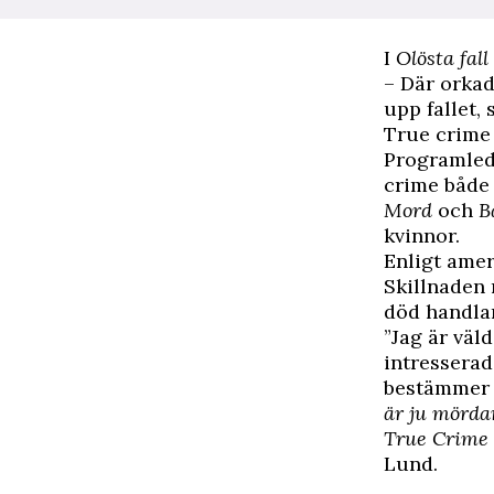
I
Olösta fall
– Där orkad
upp fallet, 
True crime 
Programled
crime både
Mord
och
B
kvinnor.
Enligt amer
Skillnaden
död handlar
”Jag är väl
intresserad
bestämmer s
är ju mörda
True Crime
Lund.