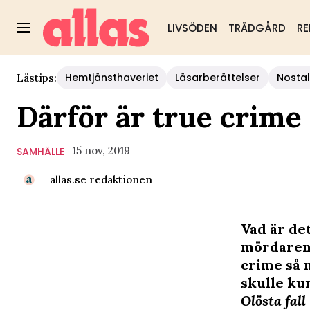
LIVSÖDEN
TRÄDGÅRD
RE
Hemtjänsthaveriet
Läsarberättelser
Nostal
Lästips:
Därför är true crime
15 nov, 2019
SAMHÄLLE
allas.se redaktionen
Vad är det
mördarens
crime så m
skulle ku
Olösta fall