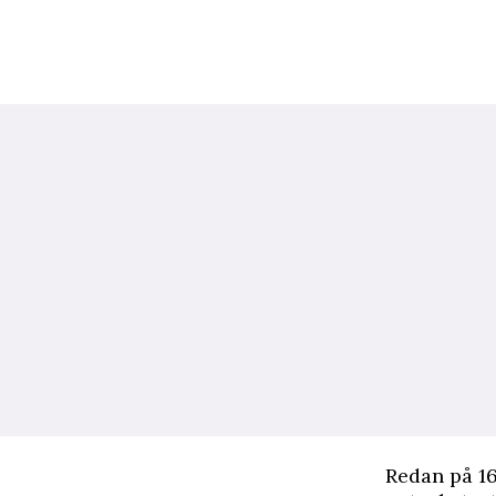
R
edan på 16