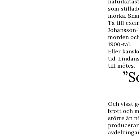
naturkatast
som stillad
mörka. Snar
Ta till exe
Johansson-K
morden och
1900-tal.
Eller kans
tid. Lindan
till mötes.
”S
Och visst g
brott och m
större än n
producerar
avdelningar