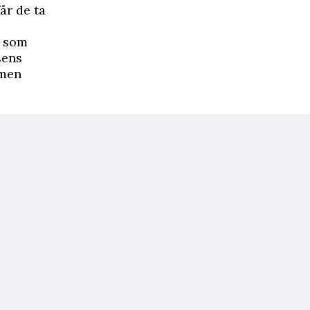
år de ta
n som
sens
 men