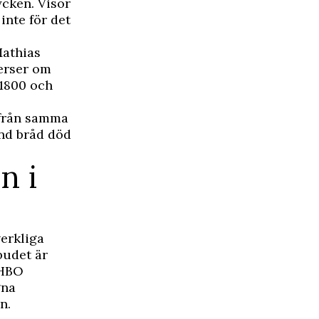
ycken. Visor
inte för det
athias
verser om
 1800 och
 från samma
ond bråd död
n i
verkliga
budet är
 HBO
gna
n.