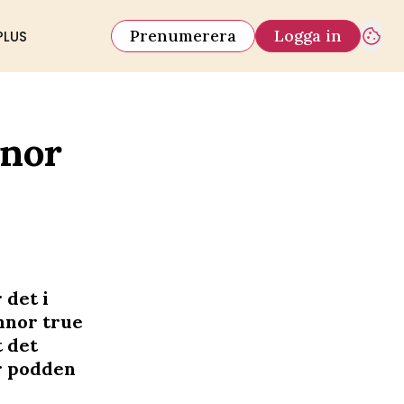
Prenumerera
Logga in
PLUS
nnor
 det i
nnor true
t det
er podden