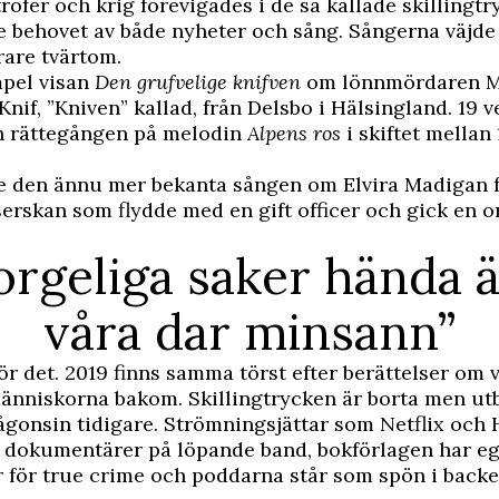
rofer och krig förevigades i de så kallade skillingtr
e behovet av både nyheter och sång. Sångerna väjde 
are tvärtom.
mpel visan
Den grufvelige knifven
om lönnmördaren M
nif, ”Kniven” kallad, från Delsbo i Hälsingland. 19 
 rättegången på melodin
Alpens ros
i skiftet mellan
ke den ännu mer bekanta sången om Elvira Madigan
serskan som flydde med en gift officer och gick en 
orgeliga saker hända ä
våra dar minsann”
ör det. 2019 finns samma törst efter berättelser om 
änniskorna bakom. Skillingtrycken är borta men ut
ågonsin tidigare. Strömningsjättar som Netflix och
 dokumentärer på löpande band, bokförlagen har e
 för true crime och poddarna står som spön i backe