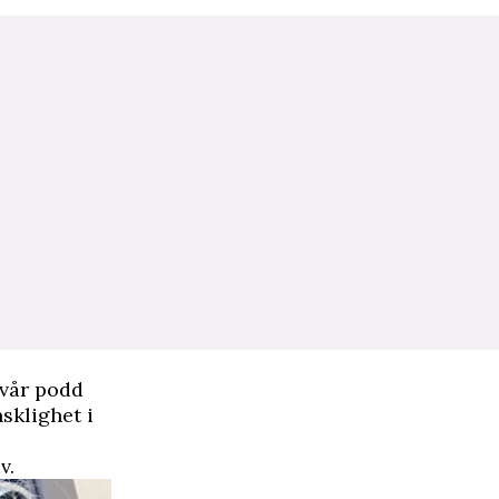
 vår podd
sklighet i
v.