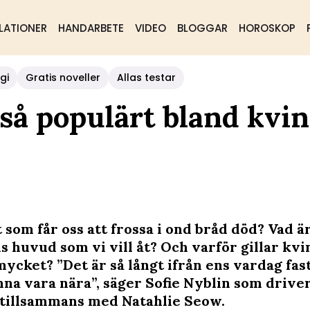
LATIONER
HANDARBETE
VIDEO
BLOGGAR
HOROSKOP
gi
Gratis noveller
Allas testar
 så populärt bland kvi
 som får oss att frossa i ond bråd död? Vad är
 huvud som vi vill åt? Och varför gillar kvi
ycket? ”Det är så långt ifrån ens vardag fas
nna vara nära”, säger Sofie Nyblin som driv
tillsammans med Natahlie Seow.