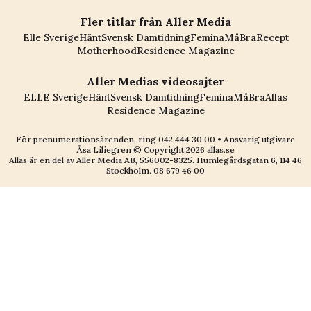
Fler titlar från Aller Media
Elle Sverige
Hänt
Svensk Damtidning
Femina
MåBra
Recept
Motherhood
Residence Magazine
Aller Medias videosajter
ELLE Sverige
Hänt
Svensk Damtidning
Femina
MåBra
Allas
Residence Magazine
För prenumerationsärenden, ring
042 444 30 00
• Ansvarig utgivare
Åsa Liliegren © Copyright
2026
allas.se
Allas är en del av
Aller Media AB, 556002-8325
. Humlegårdsgatan 6, 114 46
Stockholm.
08 679 46 00