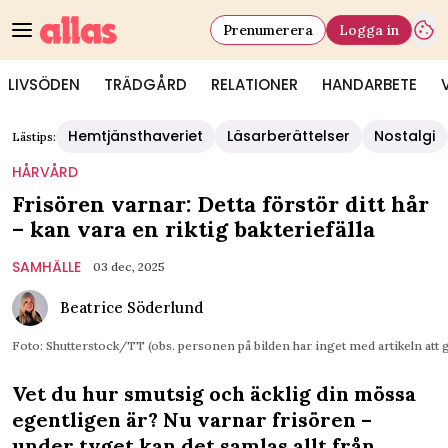
Prenumerera
Logga in
LIVSÖDEN
TRÄDGÅRD
RELATIONER
HANDARBETE
Hemtjänsthaveriet
Läsarberättelser
Nostalgi
Lästips:
HÅRVÅRD
Frisören varnar: Detta förstör ditt hår
– kan vara en riktig bakteriefälla
SAMHÄLLE
03 dec, 2025
Beatrice Söderlund
Foto: Shutterstock/TT (obs. personen på bilden har inget med artikeln att 
Vet du hur smutsig och äcklig din mössa
egentligen är? Nu varnar frisören –
under tyget kan det samlas allt från