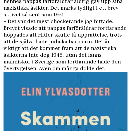
hennes ­pappas farföräldrar aldrig gav upp sina
nazistiska åsikter. Det märks tydligt i ett brev
skrivet så sent som 1951.
– Det var det mest chockerande jag hittade.
Brevet ­visade att pappas farföräldrar fortfarande
hoppades att ­Hitler skulle få upprättelse, trots
att de själva hade ­judiska barnbarn. Det är
viktigt att det kommer fram att de ­nazistiska
åsikterna inte dog 1945, utan det fanns ­
människor i Sverige som fortfarande hade den
över­tygelsen. Även om många ­dolde det.