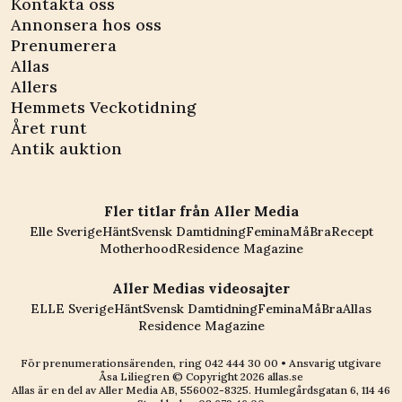
Kontakta oss
Annonsera hos oss
Prenumerera
Allas
Allers
Hemmets Veckotidning
Året runt
Antik auktion
Fler titlar från Aller Media
Elle Sverige
Hänt
Svensk Damtidning
Femina
MåBra
Recept
Motherhood
Residence Magazine
Aller Medias videosajter
ELLE Sverige
Hänt
Svensk Damtidning
Femina
MåBra
Allas
Residence Magazine
För prenumerationsärenden, ring
042 444 30 00
• Ansvarig utgivare
Åsa Liliegren © Copyright
2026
allas.se
Allas är en del av
Aller Media AB, 556002-8325
. Humlegårdsgatan 6, 114 46