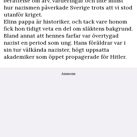
berättelse om arv, värderingar och inte minst
hur nazismen på­verkade Sverige trots att vi stod
­utanför kriget.
Elins pappa är historiker, och tack vare ­honom
fick hon tidigt veta en del om släktens bakgrund.
Bland annat att hennes farfar var övertygad
nazist en ­period som ung. Hans föräldrar var i
sin tur välkända nazister, högt uppsatta
akademiker som öppet propagerade för Hitler.
Annons