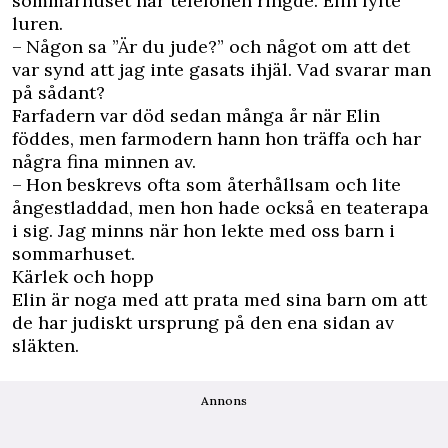
sommarhuset när telefonen ringde. Elin lyfte
luren.
– Någon sa ”Är du jude?” och något om att det
var synd att jag inte gasats ihjäl. Vad svarar man
på sådant?
Farfadern var död sedan många år när Elin
föddes, men farmodern hann hon träffa och har
några fina ­minnen av.
– Hon beskrevs ofta som återhållsam och lite
ångestladdad, men hon hade också en teaterapa
i sig. Jag minns när hon lekte med oss barn i
sommarhuset.
Kärlek och hopp
Elin är noga med att prata med sina barn om att
de har judiskt ursprung på den ena sidan av
släkten.
Annons