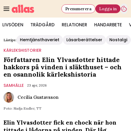
Prenumerera
Logga in
LIVSÖDEN
TRÄDGÅRD
RELATIONER
HANDARBETE
Hemtjänsthaveriet
Läsarberättelser
Nostalgi
Lästips:
KÄRLEKSHISTORIER
Författaren Elin Ylvasdotter hittade
hakkors på vinden i släkthuset – och
en osannolik kärlekshistoria
SAMHÄLLE
23 apr, 2026
Cecilia Gustavsson
Foto: Nadja Endler, TT
Elin Ylvasdotter fick en chock när hon
tittade i lådorna på vinden. Där låg