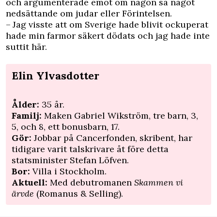
och argumenterade emot om någon sa något
nedsättande om judar eller Förintelsen.
– Jag visste att om Sverige hade blivit ockuperat
hade min farmor säkert dödats och jag hade inte
suttit här.
Elin Ylvasdotter
Ålder:
35 år.
Familj:
Maken Gabriel Wikström, tre barn, 3,
5, och 8, ett bonusbarn, 17.
Gör:
Jobbar på Cancerfonden, skribent, har
tidigare varit talskrivare åt före detta
statsminister Stefan Löfven.
Bor:
Villa i Stockholm.
Aktuell:
Med debutromanen
Skammen vi
ärvde
(Romanus & Selling).