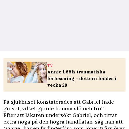
TV
Annie Lööfs traumatiska
förlossning – dottern föddes i
vecka 28
På sjukhuset konstaterades att Gabriel hade
gulsot, vilket gjorde honom slö och trött.
Efter att läkaren undersökt Gabriel, och tittat
extra noga på den högra handflatan, såg han att
Gabriel har en fyrfingerfåra som löper tvärs över