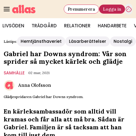
Prenumerera
Logga in
LIVSÖDEN
TRÄDGÅRD
RELATIONER
HANDARBETE
Hemtjänsthaveriet
Läsarberättelser
Nostalgi
Lästips:
Gabriel har Downs syndrom: Vår son
sprider så mycket kärlek och glädje
SAMHÄLLE
02 mar, 2021
Anna Olofsson
Glädjespridaren Gabriel har Downs syndrom.
En kärleksambassadör som alltid vill
kramas och får alla att må bra. Sådan är
Gabriel. Familjen är så tacksam att han
kom till just dem.