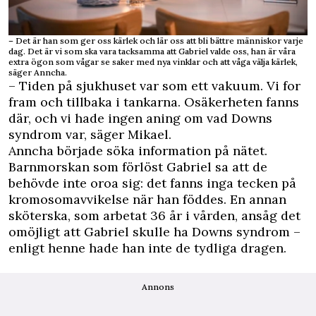
– Det är han som ger oss kärlek och lär oss att bli bättre människor varje
dag. Det är vi som ska vara tacksamma att Gabriel valde oss, han är våra
extra ögon som vågar se saker med nya vinklar och att våga välja kärlek,
säger Anncha.
– Tiden på sjukhuset var som ett vakuum. Vi for
fram och tillbaka i tankarna. Osäkerheten fanns
där, och vi hade ingen aning om vad Downs
syndrom var, säger Mikael.
Anncha började söka information på nätet.
Barnmorskan som förlöst Gabriel sa att de
behövde inte oroa sig: det fanns inga tecken på
kromosomavvikelse när han föddes. En annan
sköterska, som arbetat 36 år i vården, ansåg det
omöjligt att Gabriel skulle ha Downs syndrom –
enligt henne hade han inte de tydliga dragen.
Annons