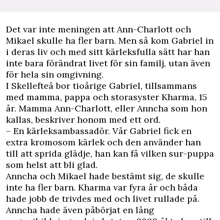
D
et var inte meningen att Ann-Charlott och
Mikael skulle ha fler barn. Men så kom Gabriel in
i deras liv och med sitt kärleksfulla sätt har han
inte bara förändrat livet för sin familj, utan även
för hela sin omgivning.
I Skellefteå bor tioårige Gabriel, tillsammans
med mamma, pappa och storasyster Kharma, 15
år. Mamma Ann-Charlott, eller Anncha som hon
kallas, beskriver honom med ett ord.
– En kärleksambassadör. Vår Gabriel fick en
extra kromosom kärlek och den använder han
till att sprida glädje, han kan få vilken sur-puppa
som helst att bli glad.
Anncha och Mikael hade bestämt sig, de skulle
inte ha fler barn. Kharma var fyra år och båda
hade jobb de trivdes med och livet rullade på.
Anncha hade även påbörjat en lång