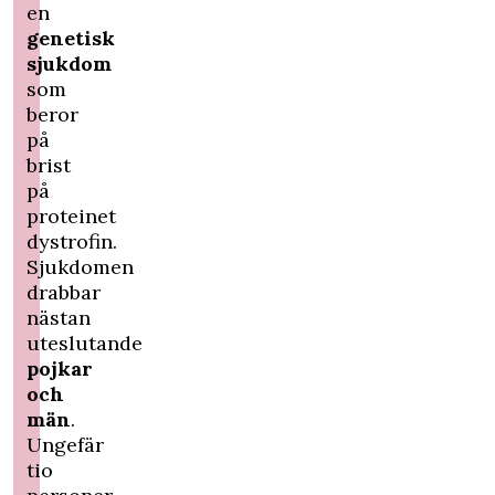
en
genetisk
sjukdom
som
beror
på
brist
på
proteinet
dystrofin.
Sjukdomen
drabbar
nästan
uteslutande
pojkar
och
män
.
Ungefär
tio