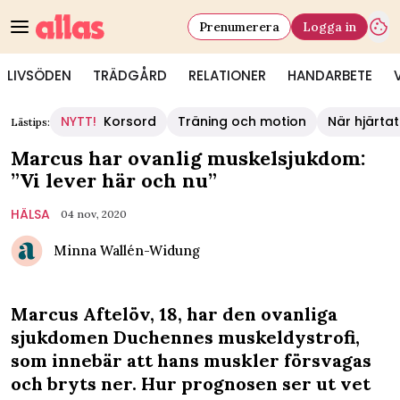
Prenumerera
Logga in
LIVSÖDEN
TRÄDGÅRD
RELATIONER
HANDARBETE
NYTT!
Korsord
Träning och motion
När hjärtat
Lästips:
Marcus har ovanlig muskelsjukdom:
”Vi lever här och nu”
HÄLSA
04 nov, 2020
Minna Wallén-Widung
Marcus Aftelöv, 18, har den ovanliga
sjukdomen Duchennes muskeldystrofi,
som innebär att hans muskler försvagas
och bryts ner. Hur prognosen ser ut vet