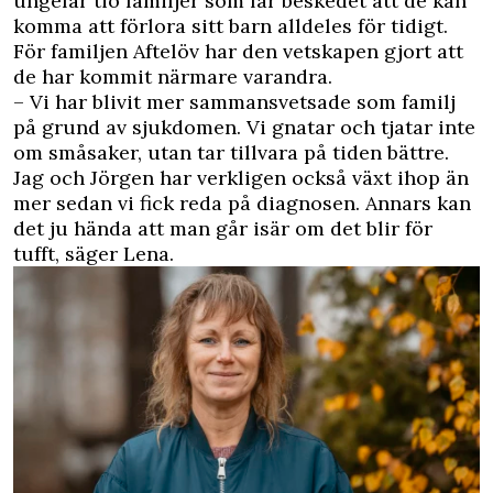
ungefär tio familjer som får beskedet att de kan
komma att förlora sitt barn alldeles för tidigt.
För familjen Aftelöv har den vetskapen gjort att
de har kommit närmare varandra.
– Vi har blivit mer sammansvetsade som familj
på grund av sjukdomen. Vi gnatar och tjatar inte
om småsaker, utan tar tillvara på tiden bättre.
Jag och Jörgen har verkligen också växt ihop än
mer sedan vi fick reda på diagnosen. Annars kan
det ju hända att man går isär om det blir för
tufft, säger Lena.