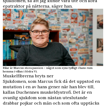
sjukdomen, så att jag kunde vara ute och köra
epatraktor på nätterna, säger han.
Bilar är Marcus stora passion – något som syns tydligt i hans rum
hemma i villan i Södra Vi.
Muskelfibrerna bryts ner
Sjukdomen, som Marcus fick då det uppstod en
mutation i en av hans gener när han blev till,
kallas Duchennes muskeldystrofi. Det är en
ovanlig sjukdom som nästan uteslutande
drabbar pojkar och män och som ofta upptäcks