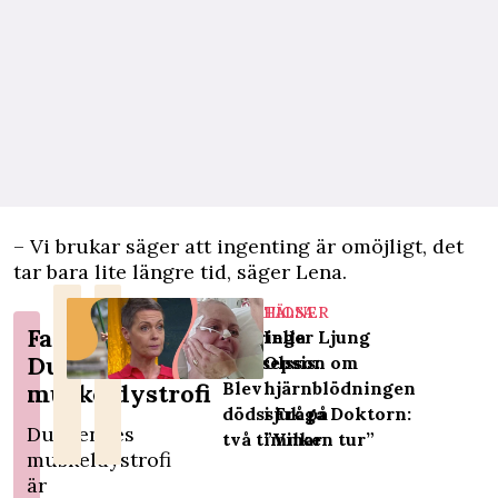
– Vi brukar säger att ingenting är omöjligt, det
tar bara lite längre tid, säger Lena.
RELATIONER
HÄLSA
Fakta:
Gabriella
Inger Ljung
Duchennes
fick sepsis:
Olsson om
Blev
hjärnblödningen
muskeldystrofi
dödssjuk på
i Fråga Doktorn:
Duchennes
två timmar
”Vilken tur”
muskeldystrofi
är