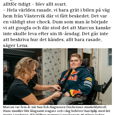
alltför tidigt – blev allt svart.
– Hela världen rasade, vi bara grät i bilen på väg
hem från Västervik där vi fått beskedet. Det var
en väldigt stor chock. Dum som man är började
vi att googla och där stod det att Marcus kanske
inte skulle leva efter sin 18-årsdag. Det går inte
att beskriva hur det kändes, allt bara rasade,
säger Lena.
Marcus var fem år när han fick diagnosen Duchennes muskeldystrofi.
Hans muskler blir långsamt svagare och i dag behöver han hjälp med det
mesta i vardagen. Här hjälper mamma Lena honom att stänga jackan.