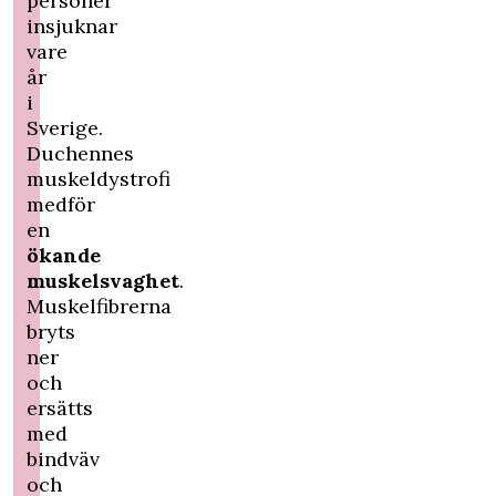
personer
insjuknar
vare
år
i
Sverige.
Duchennes
muskeldystrofi
medför
en
ökande
muskelsvaghet
.
Muskelfibrerna
bryts
ner
och
ersätts
med
bindväv
och