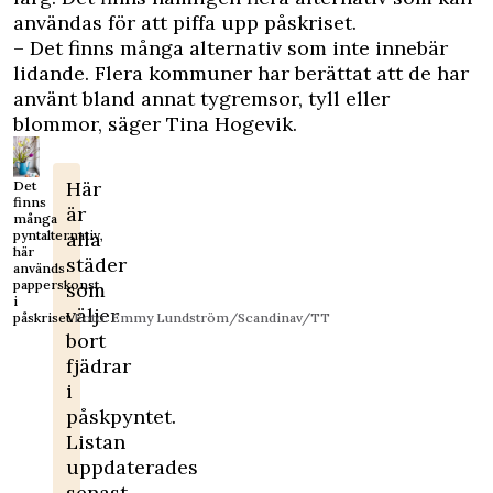
användas för att piffa upp påskriset
.
– Det finns många alternativ som inte innebär
lidande. Flera kommuner har berättat att de har
använt bland annat tygremsor, tyll eller
blommor, säger Tina Hogevik.
Här
Det
finns
är
många
pyntalternativ,
alla
här
städer
används
papperskonst
som
i
väljer
påskriset.
Foto: Emmy Lundström/Scandinav/TT
bort
fjädrar
i
påskpyntet.
Listan
uppdaterades
senast