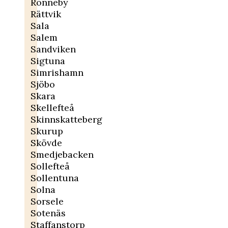
Ronneby
Rättvik
Sala
Salem
Sandviken
Sigtuna
Simrishamn
Sjöbo
Skara
Skellefteå
Skinnskatteberg
Skurup
Skövde
Smedjebacken
Sollefteå
Sollentuna
Solna
Sorsele
Sotenäs
Staffanstorp