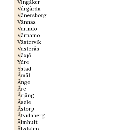
Vingåker
Vårgårda
Vänersborg
Vännäs
Värmdö
Värnamo
Västervik
Västerås
Växjö
Ydre
Ystad
Åmål
Ånge
Åre
Årjäng
Åsele
Åstorp
Åtvidaberg
Älmhult
Älvdalen