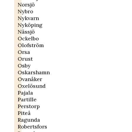
Norsjö
Nybro
Nykvarn
Nyköping
Nässjö
Ockelbo
Olofström
Orsa
Orust
Osby
Oskarshamn
Ovanåker
Oxelösund
Pajala
Partille
Perstorp
Piteå
Ragunda
Robertsfors