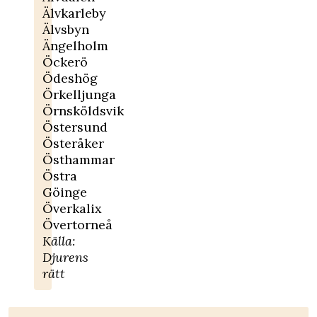
Älvkarleby
Älvsbyn
Ängelholm
Öckerö
Ödeshög
Örkelljunga
Örnsköldsvik
Östersund
Österåker
Östhammar
Östra
Göinge
Överkalix
Övertorneå
Källa:
Djurens
rätt