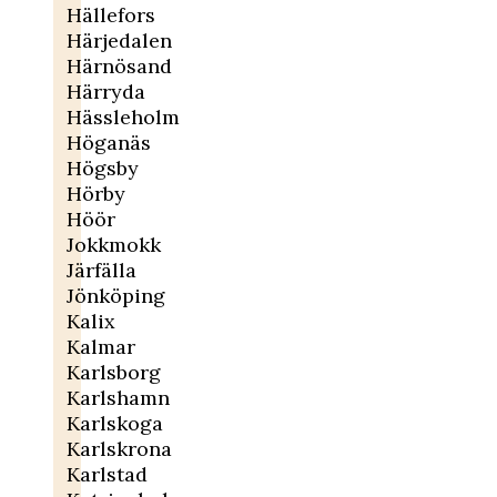
Hällefors
Härjedalen
Härnösand
Härryda
Hässleholm
Höganäs
Högsby
Hörby
Höör
Jokkmokk
Järfälla
Jönköping
Kalix
Kalmar
Karlsborg
Karlshamn
Karlskoga
Karlskrona
Karlstad