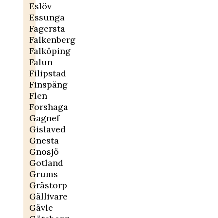
Eslöv
Essunga
Fagersta
Falkenberg
Falköping
Falun
Filipstad
Finspång
Flen
Forshaga
Gagnef
Gislaved
Gnesta
Gnosjö
Gotland
Grums
Grästorp
Gällivare
Gävle