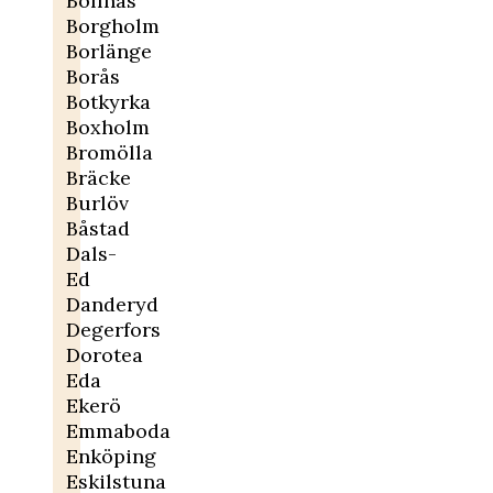
Bollnäs
Borgholm
Borlänge
Borås
Botkyrka
Boxholm
Bromölla
Bräcke
Burlöv
Båstad
Dals-
Ed
Danderyd
Degerfors
Dorotea
Eda
Ekerö
Emmaboda
Enköping
Eskilstuna