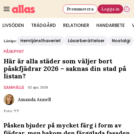
Prenumerera
Logga in
LIVSÖDEN
TRÄDGÅRD
RELATIONER
HANDARBETE
Hemtjänsthaveriet
Läsarberättelser
Nostalgi
Lästips:
PÅSKPYNT
Här är alla städer som väljer bort
påskfjädrar 2026 – saknas din stad på
listan?
SAMHÄLLE
02 apr, 2026
Amanda Annell
Foto: TT
Påsken bjuder på mycket färg i form av
fjädrar, men bakom den färgglada fasaden