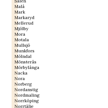
Sälen
Malå
Mark
Markaryd
Mellerud
Mjölby
Mora
Motala
Mullsjö
Munkfors
Mölndal
Mönsterås
Mörbylånga
Nacka
Nora
Norberg
Nordanstig
Nordmaling
Norrköping
Norrtälje