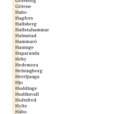
Göteborg
Götene
Habo
Hagfors
Hallsberg
Hallstahammar
Halmstad
Hammarö
Haninge
Haparanda
Heby
Hedemora
Helsingborg
Herrljunga
Hjo
Huddinge
Hudiksvall
Hultsfred
Hylte
Håbo