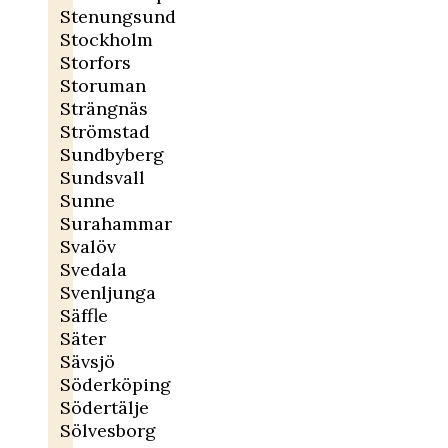
Stenungsund
Stockholm
Storfors
Storuman
Strängnäs
Strömstad
Sundbyberg
Sundsvall
Sunne
Surahammar
Svalöv
Svedala
Svenljunga
Säffle
Säter
Sävsjö
Söderköping
Södertälje
Sölvesborg