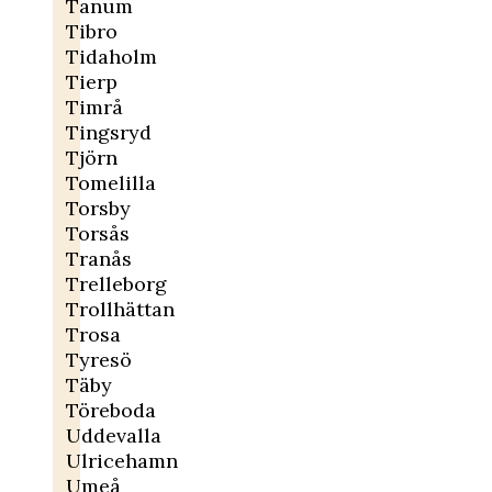
Tanum
Tibro
Tidaholm
Tierp
Timrå
Tingsryd
Tjörn
Tomelilla
Torsby
Torsås
Tranås
Trelleborg
Trollhättan
Trosa
Tyresö
Täby
Töreboda
Uddevalla
Ulricehamn
Umeå