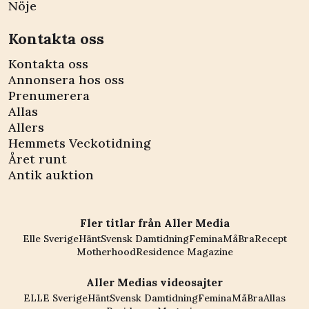
Nöje
Kontakta oss
Kontakta oss
Annonsera hos oss
Prenumerera
Allas
Allers
Hemmets Veckotidning
Året runt
Antik auktion
Fler titlar från Aller Media
Elle Sverige
Hänt
Svensk Damtidning
Femina
MåBra
Recept
Motherhood
Residence Magazine
Aller Medias videosajter
ELLE Sverige
Hänt
Svensk Damtidning
Femina
MåBra
Allas