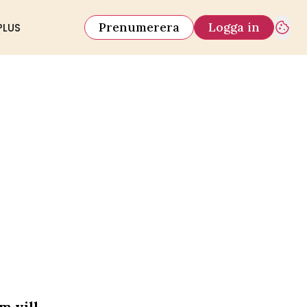
Prenumerera
Logga in
PLUS
m vill