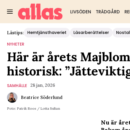
LIVSÖDEN
TRÄDGÅRD
RE
Hemtjänsthaveriet
Läsarberättelser
Nostal
Lästips:
NYHETER
Här är årets Majblom
historisk: ”Jättevikti
28 jan, 2026
SAMHÄLLE
Beatrice Söderlund
Foto: Patrik Roos / Lotta Sultan
Nu är åre
Bakom åre