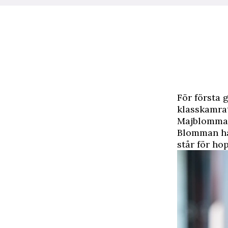
F
ör första 
klasskamrat
Majblomman
Blomman har
står för ho