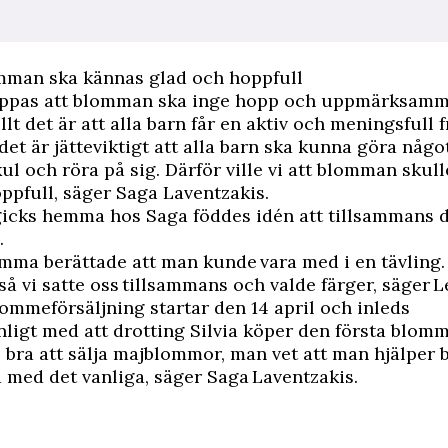
omman ska kännas glad och hoppfull
oppas att blomman ska inge hopp och uppmärksamm
lt det är att alla barn får en aktiv och meningsfull fr
det är jätteviktigt att alla barn ska kunna göra någo
kul och röra på sig. Därför ville vi att blomman skul
ppfull, säger Saga Laventzakis.
icks hemma hos Saga föddes idén att tillsammans 
.
ma berättade att man kunde vara med i en tävling. 
 så vi satte oss tillsammans och valde färger, säger L
ommeförsäljning startar den 14 april och inleds
nligt med att drotting Silvia köper den första blom
 bra att sälja majblommor, man vet att man hjälper
d med det vanliga, säger Saga Laventzakis.