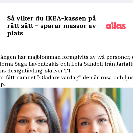
Så viker du IKEA-kassen på
rätt sätt – sparar massor av
plats
gången har majblomman formgivits av två personer, 
erna Saga Laventzakis och Leia Sandell från Järfäll
s designtävling, skriver
TT.
 fått namnet ”Gladare vardag”, den är rosa och lju
pp.