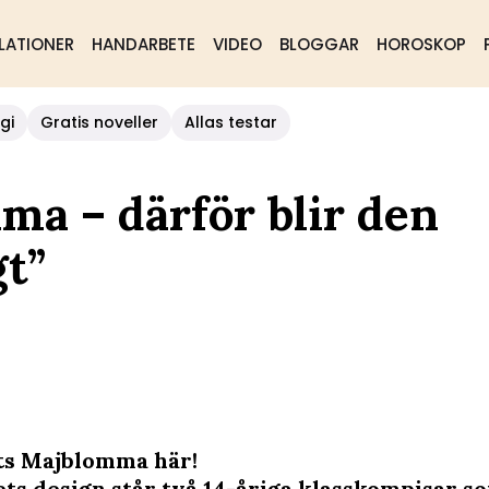
LATIONER
HANDARBETE
VIDEO
BLOGGAR
HOROSKOP
gi
Gratis noveller
Allas testar
ma – därför blir den
gt”
ts Majblomma här!
ts design står två 14-åriga klasskompisar so