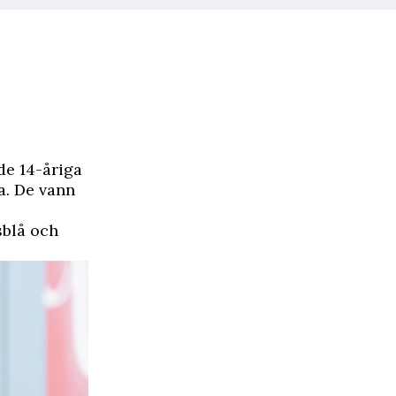
de 14-åriga
a. De vann
sblå och