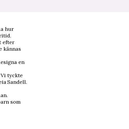
a hur
itid.
t efter
le kännas
designa en
Vi tyckte
eia Sandell.
man.
 barn som