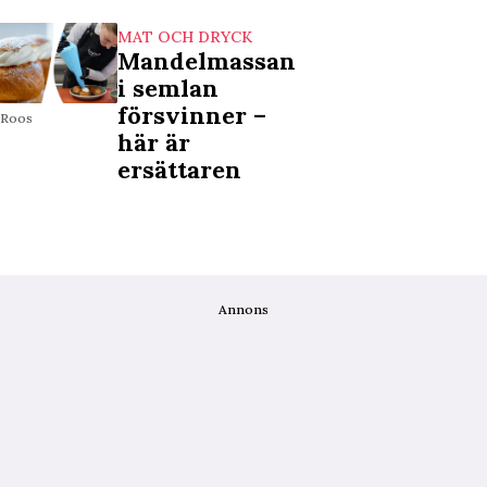
MAT OCH DRYCK
Mandelmassan
i semlan
försvinner –
k Roos
här är
ersättaren
Annons