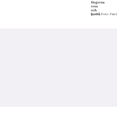
färgerna
rosa
och
ljusblå.
Foto: Patr