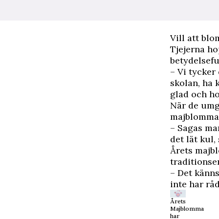
Vill att bl
Tjejerna h
betydelseful
– Vi tycker 
skolan, ha 
glad och ho
När de umg
majblomma
– Sagas mam
det lät kul,
Årets majbl
traditionse
– Det känns
inte har rå
Årets
Majblomma
har