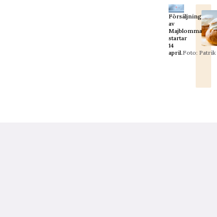
Försäljningen
av
Majblomman
startar
14
april.
Foto: Patri