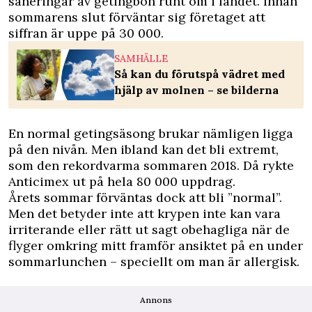
saneringar av getingbon runt om i landet. Innan
sommarens slut förväntar sig företaget att
siffran är uppe på 30 000.
SAMHÄLLE
Så kan du förutspå vädret med
hjälp av molnen – se bilderna
En normal getingsäsong brukar nämligen ligga
på den nivån. Men ibland kan det bli extremt,
som den rekordvarma sommaren 2018. Då rykte
Anticimex ut på hela 80 000 uppdrag.
Årets sommar förväntas dock att bli ”normal”.
Men det betyder inte att krypen inte kan vara
irriterande eller rätt ut sagt obehagliga när de
flyger omkring mitt framför ansiktet på en under
sommarlunchen – speciellt om man är allergisk.
Annons