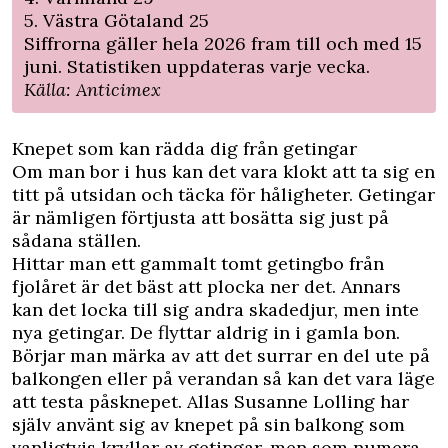
5. Västra Götaland 25
Siffrorna gäller hela 2026 fram till och med 15
juni. Statistiken uppdateras varje vecka.
Källa: Anticimex
Knepet som kan rädda dig från getingar
Om man bor i hus kan det vara klokt att ta sig en
titt på utsidan och täcka för håligheter. Getingar
är nämligen förtjusta att bosätta sig just på
sådana ställen.
Hittar man ett gammalt tomt getingbo från
fjolåret är det bäst att plocka ner det. Annars
kan det locka till sig andra skadedjur, men inte
nya getingar. De flyttar aldrig in i gamla bon.
Börjar man märka av att det surrar en del ute på
balkongen eller på verandan så kan det vara läge
att testa påsknepet.
Allas Susanne Lolling har
själv använt sig av knepet på sin balkong
som
vanligtvis kryllar av getingar, men som numera