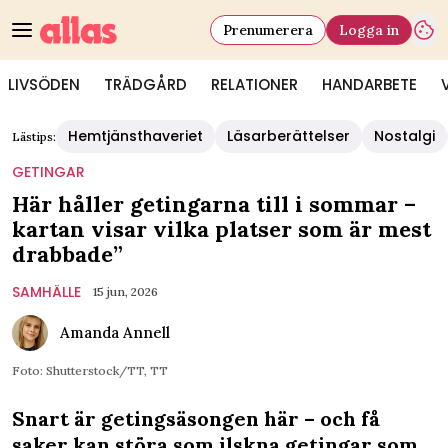
Prenumerera
Logga in
LIVSÖDEN
TRÄDGÅRD
RELATIONER
HANDARBETE
Hemtjänsthaveriet
Läsarberättelser
Nostalgi
Lästips:
GETINGAR
Här håller getingarna till i sommar –
kartan visar vilka platser som är mest
drabbade”
SAMHÄLLE
15 jun, 2026
Amanda Annell
Foto: Shutterstock/TT, TT
Snart är getingsäsongen här – och få
saker kan störa som ilskna getingar som