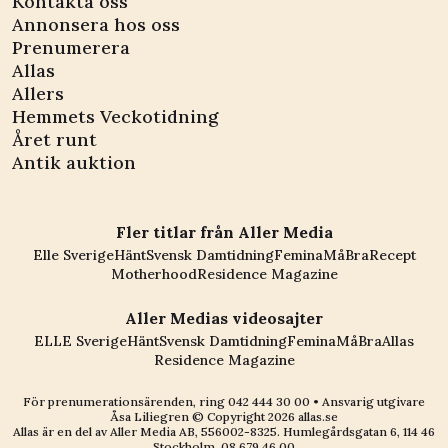
Kontakta oss
Annonsera hos oss
Prenumerera
Allas
Allers
Hemmets Veckotidning
Året runt
Antik auktion
Fler titlar från Aller Media
Elle Sverige
Hänt
Svensk Damtidning
Femina
MåBra
Recept
Motherhood
Residence Magazine
Aller Medias videosajter
ELLE Sverige
Hänt
Svensk Damtidning
Femina
MåBra
Allas
Residence Magazine
För prenumerationsärenden, ring
042 444 30 00
• Ansvarig utgivare
Åsa Liliegren © Copyright
2026
allas.se
Allas är en del av
Aller Media AB, 556002-8325
. Humlegårdsgatan 6, 114 46
Stockholm.
08 679 46 00