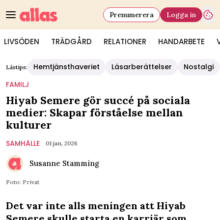
Prenumerera
Logga in
LIVSÖDEN
TRÄDGÅRD
RELATIONER
HANDARBETE
Hemtjänsthaveriet
Läsarberättelser
Nostalgi
Lästips:
FAMILJ
Hiyab Semere gör succé på sociala
medier: Skapar förståelse mellan
kulturer
SAMHÄLLE
01 jan, 2026
Susanne Stamming
Foto: Privat
Det var inte alls meningen att Hiyab
Semere skulle starta en karriär som