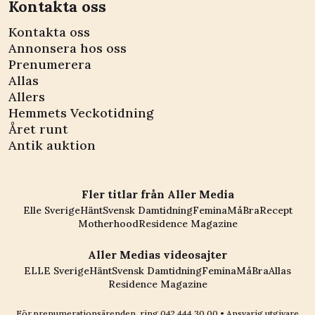
Kontakta oss
Kontakta oss
Annonsera hos oss
Prenumerera
Allas
Allers
Hemmets Veckotidning
Året runt
Antik auktion
Fler titlar från Aller Media
Elle Sverige
Hänt
Svensk Damtidning
Femina
MåBra
Recept
Motherhood
Residence Magazine
Aller Medias videosajter
ELLE Sverige
Hänt
Svensk Damtidning
Femina
MåBra
Allas
Residence Magazine
För prenumerationsärenden, ring
042 444 30 00
• Ansvarig utgivare