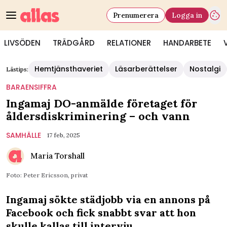
Prenumerera
Logga in
LIVSÖDEN
TRÄDGÅRD
RELATIONER
HANDARBETE
Hemtjänsthaveriet
Läsarberättelser
Nostalgi
Lästips:
BARAENSIFFRA
Ingamaj DO-anmälde företaget för
åldersdiskriminering – och vann
SAMHÄLLE
17 feb, 2025
Maria Torshall
Foto: Peter Ericsson, privat
Ingamaj sökte städjobb via en annons på
Facebook och fick snabbt svar att hon
skulle kallas till intervju.