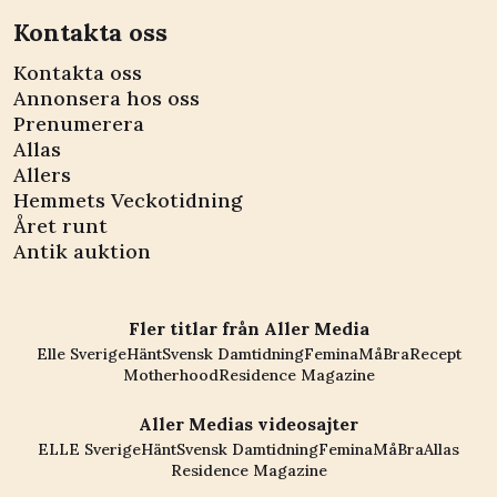
Kontakta oss
Kontakta oss
Annonsera hos oss
Prenumerera
Allas
Allers
Hemmets Veckotidning
Året runt
Antik auktion
Fler titlar från Aller Media
Elle Sverige
Hänt
Svensk Damtidning
Femina
MåBra
Recept
Motherhood
Residence Magazine
Aller Medias videosajter
ELLE Sverige
Hänt
Svensk Damtidning
Femina
MåBra
Allas
Residence Magazine