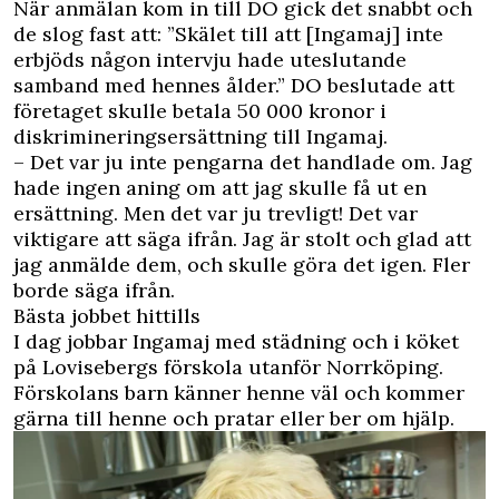
När anmälan kom in till DO gick det snabbt och
de slog fast att: ”Skälet till att [Ingamaj] inte
erbjöds någon intervju hade uteslutande
samband med hennes ålder.” DO beslutade att
företaget skulle betala 50 000 kronor i
diskrimineringsersättning till Ingamaj.
– Det var ju inte pengarna det handlade om. Jag
hade ingen aning om att jag skulle få ut en
ersättning. Men det var ju trevligt! Det var
viktigare att säga ifrån. Jag är stolt och glad att
jag anmälde dem, och skulle göra det igen. Fler
borde säga ifrån.
Bästa jobbet hittills
I dag jobbar Ingamaj med städning och i köket
på Lovisebergs förskola utanför Norrköping.
Förskolans barn känner henne väl och kommer
gärna till henne och pratar eller ber om hjälp.