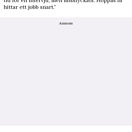
tid för en intervju, men misslyckats. Hoppas ni
hittar ett jobb snart.”
Annons