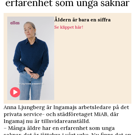
erfarenhet som unga saknar
Åldern är bara en siffra
Se klippet här!
Anna Ljungberg är Ingamajs arbetsledare på det
privata service- och städföretaget MiAB, där
Ingamaj nu är tillsvidareanställd.
– Många äldre har en erfarenhet som unga
saknar, det är jätte­bra i vårt yrke. Nu finns det en