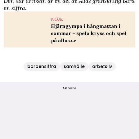
Den här artikeln är en del av Allas granskning
Bara
en siffra
.
NÖJE
Hjärngympa i hängmattan i
sommar – spela kryss och spel
på allas.se
baraensiffra
samhälle
arbetsliv
Annons