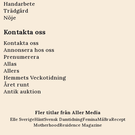
Handarbete
Trädgård
Nöje
Kontakta oss
Kontakta oss
Annonsera hos oss
Prenumerera
Allas
Allers
Hemmets Veckotidning
Året runt
Antik auktion
Fler titlar från Aller Media
Elle Sverige
Hänt
Svensk Damtidning
Femina
MåBra
Recept
Motherhood
Residence Magazine