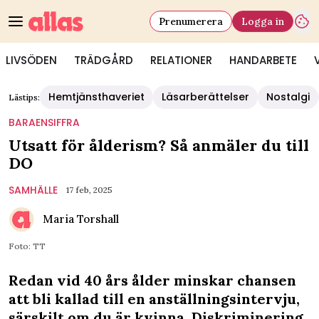
Prenumerera
Logga in
LIVSÖDEN
TRÄDGÅRD
RELATIONER
HANDARBETE
Hemtjänsthaveriet
Läsarberättelser
Nostalgi
Lästips:
BARAENSIFFRA
Utsatt för ålderism? Så anmäler du till
DO
SAMHÄLLE
17 feb, 2025
Maria Torshall
Foto: TT
Redan vid 40 års ålder minskar chansen
att bli kallad till en anställningsintervju,
särskilt om du är kvinna. Diskriminering