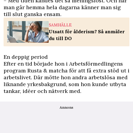
– Med tiden kändes det så meningslöst. Och när
man går hemma hela dagarna ­känner man sig
till slut ganska ensam.
SAMHÄLLE
Utsatt för ålderism? Så anmäler
du till DO
En deppig period
Efter en tid började hon i Arbetsförmedlingens
program Rusta & matcha för att få extra stöd ut i
arbetslivet. Där mötte hon andra arbetslösa med
liknande yrkesbakgrund, som hon kunde utbyta
tankar, idéer och nätverk med.
Annons