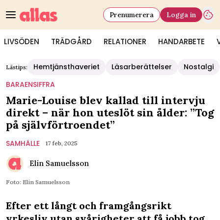
Prenumerera
Logga in
LIVSÖDEN
TRÄDGÅRD
RELATIONER
HANDARBETE
Hemtjänsthaveriet
Läsarberättelser
Nostalgi
Lästips:
BARAENSIFFRA
Marie-Louise blev kallad till intervju
direkt – när hon uteslöt sin ålder: ”Tog
på självförtroendet”
SAMHÄLLE
17 feb, 2025
Elin Samuelsson
Foto: Elin Samuelsson
Efter ett långt och framgångsrikt
yrkesliv utan svårigheter att få jobb tog