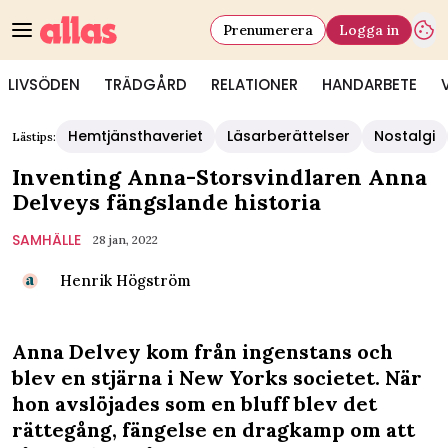
Prenumerera
Logga in
LIVSÖDEN
TRÄDGÅRD
RELATIONER
HANDARBETE
Hemtjänsthaveriet
Läsarberättelser
Nostalgi
Lästips:
Inventing Anna-Storsvindlaren Anna
Delveys fängslande historia
SAMHÄLLE
28 jan, 2022
Henrik Högström
Anna Delvey kom från ingenstans och
blev en stjärna i New Yorks societet. När
hon avslöjades som en bluff blev det
rättegång, fängelse en dragkamp om att