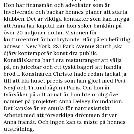
Hon har finansmän och advokater som är
involverade och backar hennes planer att starta
klubben. Det är viktiga k
ontakter som kan intyga
att Anna har kapital när hon söker banklån på
över 20 miljoner dollar. Visionen för
kulturcentret är banbrytande. Här på en befintlig
adress i New York, 281 Park Avenue South, ska
djärv kontemporär konst dra publik.
Konstälskarna har flera restauranger att välja
på, en juicebar och ett tyskt bageri att handla
bröd i. Konstnären Christo hade redan tackat ja
till att klä huset precis som han gjort med
Pont
Neuf
och Triumfbågen i Paris. Om hon är
tvärsäker på allt annat är hon lite orolig över
namnet på projektet: Anna Delvey Foundation.
Det kanske är en smula för narcissistiskt.
Arbetet med att förverkliga drömmen driver
Anna framåt. Och ingen kan ta miste på hennes
utstrålning.