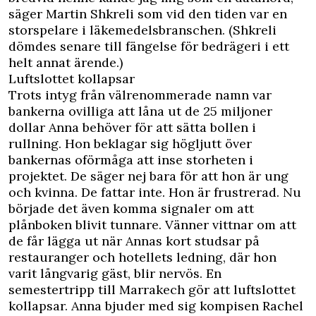
säger Martin Shkreli som vid den tiden var en
storspelare i läkemedelsbranschen. (Shkreli
dömdes senare till fängelse för bedrägeri i ett
helt annat ärende.)
Luftslottet kollapsar
Trots intyg från välrenommerade namn var
bankerna ovilliga att låna ut de 25 miljoner
dollar Anna behöver för att sätta bollen i
rullning.
Hon beklagar sig högljutt över
bankernas oförmåga att inse storheten i
projektet. De säger nej bara för att hon är ung
och kvinna. De fattar inte. Hon är frustrerad. Nu
började det även komma signaler om att
plånboken blivit tunnare. Vänner vittnar om att
de får lägga ut när Annas kort studsar på
restauranger och hotellets ledning, där hon
varit långvarig gäst, blir nervös. En
semestertripp till Marrakech gör att luftslottet
kollapsar. Anna bjuder med sig kompisen Rachel