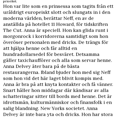
prioritet.
Hon var lite som en prinsessa som tagits från ett
uråldrigt europeiskt slott och slungats in i den
moderna världen, berättar Neff, en av de
anställda på hotellet 11 Howard, för tidskriften
The Cut. Anna är speciell. Hon kan glida runt i
morgonrock i korridorerna samtidigt som hon
överöser personalen med dricks. De trängs för
att hjälpa henne och får alltid en
hundradollarsedel för besväret. Detsamma
gäller taxichaufförer och alla som servar henne.
Anna Delvey äter bara på de bästa
restaurangerna. Ibland bjuder hon med sig Neff
som hon vid det här laget blivit kompis med.
Anna är bra på att knyta kontakter och få vänner.
Snart håller hon middagar där kändisar av alla
schatteringar sitter till bords med henne. Det är
idrottsmän, kulturmänniskor och finansfolk i en
salig blandning. New Yorks societet. Anna
Delvey är inte bara yta och dricks. Hon har stora