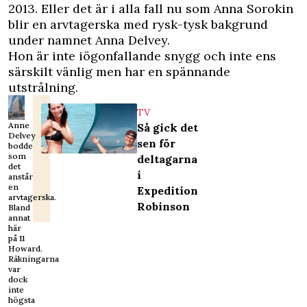
2013. Eller det är i alla fall nu som Anna Sorokin
blir en arvtagerska med rysk-tysk bakgrund
under namnet Anna Delvey.
Hon är inte iögonfallande snygg och inte ens
särskilt vänlig men har en spännande
utstrålning.
TV
Anne
Så gick det
Delvey
sen för
bodde
som
deltagarna
det
i
anstår
en
Expedition
arvtagerska.
Robinson
Bland
annat
här
på 11
Howard.
Räkningarna
var
dock
inte
högsta