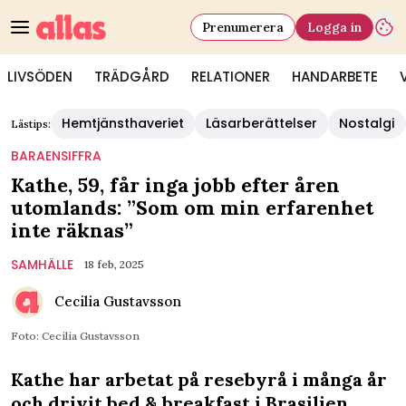
Prenumerera
Logga in
LIVSÖDEN
TRÄDGÅRD
RELATIONER
HANDARBETE
Hemtjänsthaveriet
Läsarberättelser
Nostalgi
Lästips:
BARAENSIFFRA
Kathe, 59, får inga jobb efter åren
utomlands: ”Som om min erfarenhet
inte räknas”
SAMHÄLLE
18 feb, 2025
Cecilia Gustavsson
Foto: Cecilia Gustavsson
Kathe har arbetat på resebyrå i många år
och drivit bed & breakfast i Brasilien.