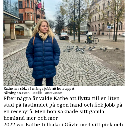
Kathe har sökt så många jobb att hon tappat
räkningen.
Foto: Cecilia Gustavsson
Efter några år valde Kathe att flytta till en liten
stad på fastlandet på egen hand och fick jobb på
en resebyrå. Men hon saknade sitt gamla
hemland mer och mer.
2022 var Kathe tillbaka i Gävle med sitt pick och