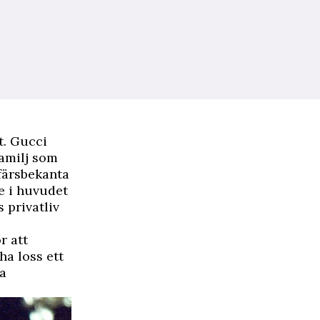
t. Gucci
familj som
färsbekanta
e i huvudet
 privatliv
r att
ha loss ett
ra