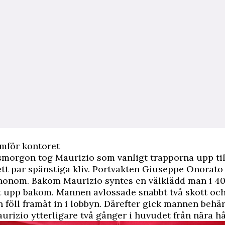
ramför kontoret
morgon tog Maurizio som vanligt trapporna upp til
tt par spänstiga kliv. Portvakten Giuseppe Onorat
 honom. Bakom Maurizio syntes en välklädd man i 4
 upp bakom. Mannen avlossade snabbt två skott oc
föll framåt in i lobbyn. Därefter gick mannen behä
urizio ytterligare två gånger i huvudet från nära hå