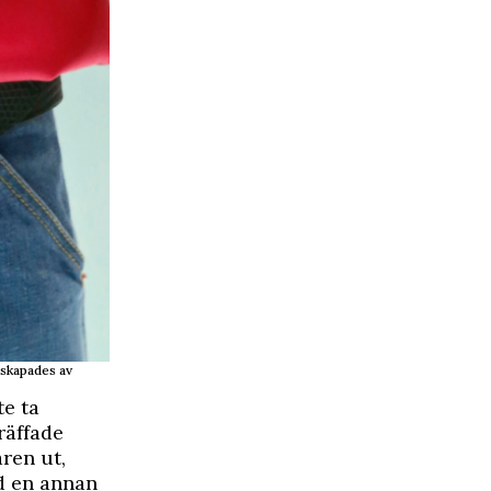
skapades av
e ta
räffade
ren ut,
ed en annan