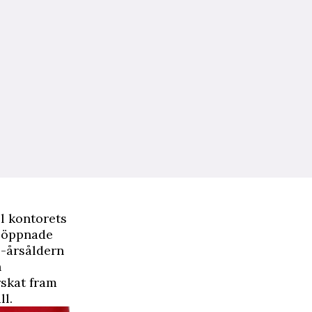
l kontorets
o öppnade
0-årsåldern
h
rskat fram
ll.