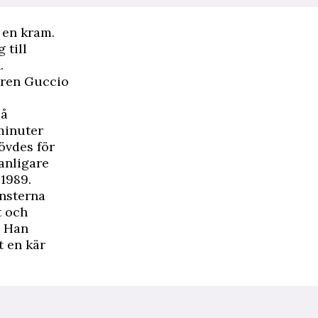
 en kram.
 till
.
aren Guccio
på
minuter
övdes för
vanligare
1989.
insterna
t och
. Han
t en kär