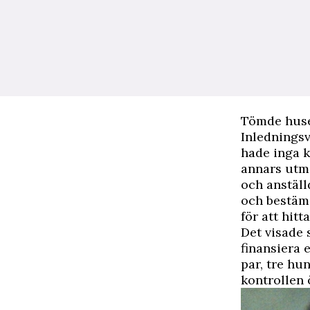
Tömde hus
Inledningsv
hade inga k
annars utmä
och anställ
och bestämd
för att hitt
Det visade 
finansiera e
par, tre hu
kontrollen 