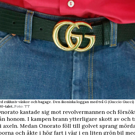
d exklusiv väskor och bagage. Den ikoniska loggan med två G (Guccio Gucci) 
0-talet..
Foto: TT
norato kastade sig mot revolvermannen och försökt
rån honom. I kampen brann ytterligare skott av och t
i axeln. Medan Onorato föll till golvet sprang mörda
porna och åkte i hög fart i väg i en liten grön bil m