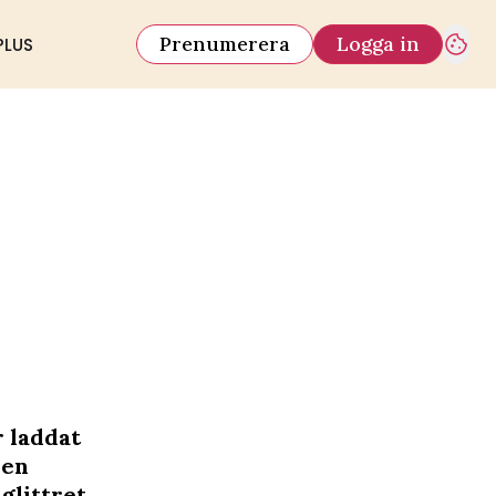
Prenumerera
Logga in
PLUS
r laddat
 en
glittret