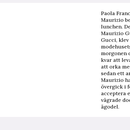
P
aola Fran
Maurizio be
lunchen. De
Maurizio Gu
Gucci, klev
modehusets 
morgonen d
kvar att le
att orka me
sedan ett a
Maurizio ha
övergick i 
acceptera e
vägrade doc
ägodel.