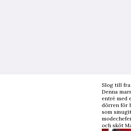
Slog till f
Denna mars
entré med e
dörren för
som smugit
modechefen 
och sköt Ma