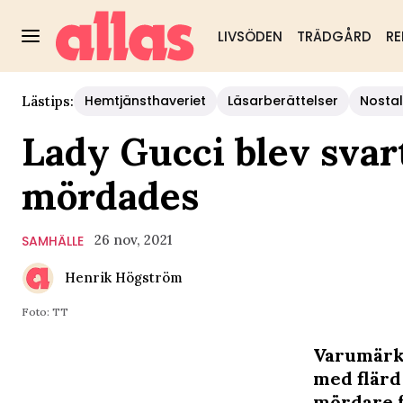
LIVSÖDEN
TRÄDGÅRD
RE
Hemtjänsthaveriet
Läsarberättelser
Nostal
Lästips:
Lady Gucci blev sva
mördades
26 nov, 2021
SAMHÄLLE
Henrik Högström
Foto: TT
Varumärke
med flärd
mördare f