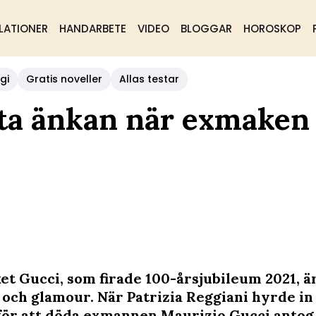
LATIONER
HANDARBETE
VIDEO
BLOGGAR
HOROSKOP
gi
Gratis noveller
Allas testar
rta änkan när exmaken
t Gucci, som firade 100-årsjubileum 2021, ä
 och glamour. När Patrizia Reggiani hyrde in
ör att döda exmannen Maurizio Gucci antog 