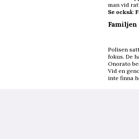
man vid rat
Se också: 
Familjen 
Polisen sat
fokus. De h
Onorato be
Vid en gen
inte finna 