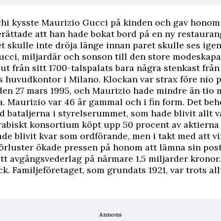
chi kysste Maurizio Gucci på kinden och gav honom
rättade att han hade bokat bord på en ny restaurang
t skulle inte dröja länge innan paret skulle ses igen
cci, miljardär och sonson till den store modeskap
 ut från sitt 1700-talspalats bara några stenkast från
huvudkontor i Milano. Klockan var strax före nio 
en 27 mars 1995, och Maurizio hade mindre än tio 
va. Maurizio var 46 år gammal och i fin form. Det beh
d bataljerna i styrelserummet, som hade blivit allt 
rabiskt konsortium köpt upp 50 procent av aktierna 
de blivit kvar som ordförande, men i takt med att v
förluster ökade pressen på honom att lämna sin pos
tt avgångsvederlag på närmare 1,5 miljarder kronor
k. Familjeföretaget, som grundats 1921, var trots all
Annons