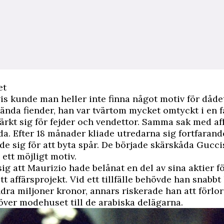
et
is kunde man heller inte finna något motiv för dåde
ända fiender, han var tvärtom mycket omtyckt i en 
rkt sig för fejder och vendettor. Samma sak med af
da. Efter 18 månader kliade utredarna sig fortfarand
e sig för att byta spår. De började skärskåda Guccis
a ett möjligt motiv.
sig att Maurizio hade belånat en del av sina aktier fö
tt affärsprojekt. Vid ett tillfälle behövde han snabbt 
ndra miljoner kronor, annars riskerade han att förlo
över modehuset till de arabiska delägarna.