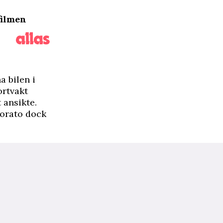
filmen
a bilen i
ortvakt
ansikte.
norato dock