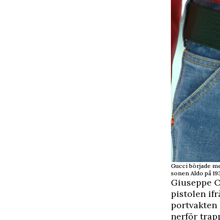
Gucci började me
sonen Aldo på 193
Giuseppe O
pistolen if
portvakten 
nerför trap