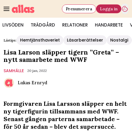
Prenumerera
Logga in
LIVSÖDEN
TRÄDGÅRD
RELATIONER
HANDARBETE
Hemtjänsthaveriet
Läsarberättelser
Nostalgi
Lästips:
Lisa Larson släpper tigern ”Greta” –
nytt samarbete med WWF
SAMHÄLLE
20 jan, 2022
Lukas Ernryd
Formgivaren Lisa Larsson släpper en helt
ny tigerfigurin tillsammans med WWF.
Senast gången parterna samarbetade –
för 50 år sedan – blev det supersuccé.