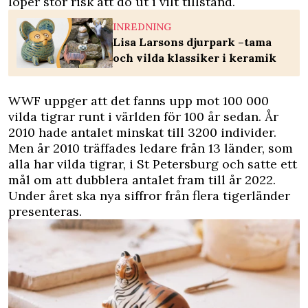
löper stor risk att dö ut i vilt tillstånd.
INREDNING
Lisa Larsons djurpark –tama
och vilda klassiker i keramik
WWF uppger att det fanns upp mot 100 000
vilda tigrar runt i världen för 100 år sedan. År
2010 hade antalet minskat till 3200 individer.
Men år 2010 träffades ledare från 13 länder, som
alla har vilda tigrar, i St Petersburg och satte ett
mål om att dubblera antalet fram till år 2022.
Under året ska nya siffror från flera tigerländer
presenteras.