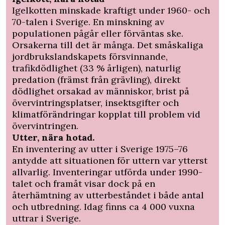
Igelkotten minskade kraftigt under 1960- och
70-talen i Sverige. En minskning av
populationen pågår eller förväntas ske.
Orsakerna till det är många. Det småskaliga
jordbrukslandskapets försvinnande,
trafikdödlighet (33 % årligen), naturlig
predation (främst från grävling), direkt
dödlighet orsakad av människor, brist på
övervintringsplatser, insektsgifter och
klimatförändringar kopplat till problem vid
övervintringen.
Utter, nära hotad.
En inventering av utter i Sverige 1975–76
antydde att situationen för uttern var ytterst
allvarlig. Inventeringar utförda under 1990-
talet och framåt visar dock på en
återhämtning av utterbeståndet i både antal
och utbredning. Idag finns ca 4 000 vuxna
uttrar i Sverige.