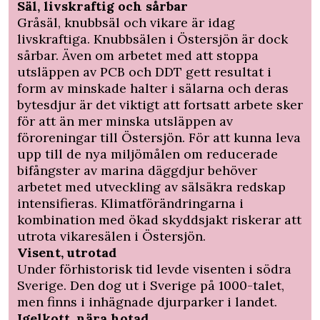
Säl, livskraftig och sårbar
Gråsäl, knubbsäl och vikare är idag
livskraftiga. Knubbsälen i Östersjön är dock
sårbar. Även om arbetet med att stoppa
utsläppen av PCB och DDT gett resultat i
form av minskade halter i sälarna och deras
bytesdjur är det viktigt att fortsatt arbete sker
för att än mer minska utsläppen av
föroreningar till Östersjön. För att kunna leva
upp till de nya miljömålen om reducerade
bifångster av marina däggdjur behöver
arbetet med utveckling av sälsäkra redskap
intensifieras. Klimatförändringarna i
kombination med ökad skyddsjakt riskerar att
utrota vikaresälen i Östersjön.
Visent, utrotad
Under förhistorisk tid levde visenten i södra
Sverige. Den dog ut i Sverige på 1000-talet,
men finns i inhägnade djurparker i landet.
Igelkott, nära hotad