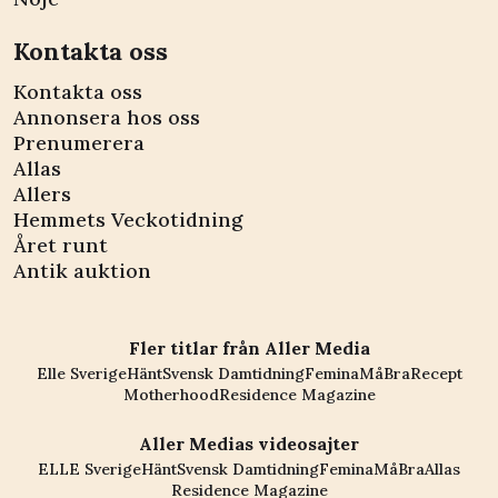
Kontakta oss
Kontakta oss
Annonsera hos oss
Prenumerera
Allas
Allers
Hemmets Veckotidning
Året runt
Antik auktion
Fler titlar från Aller Media
Elle Sverige
Hänt
Svensk Damtidning
Femina
MåBra
Recept
Motherhood
Residence Magazine
Aller Medias videosajter
ELLE Sverige
Hänt
Svensk Damtidning
Femina
MåBra
Allas
Residence Magazine