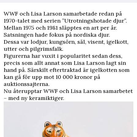
W
WF och
Lisa
Larson samarbetade redan på
1970-talet med serien ”Utrotningshotade djur”.
Mellan 1975 och 1981 släpptes en art per år.
Satsningen hade fokus på nordiska djur.
Dessa var lodjur, kungsörn, säl, visent, igelkott,
utter och pilgrimsfalk.
Figurerna har vuxit i popularitet sedan dess,
precis som allt annat som
Lisa Larson
lagt sin
hand på. Särskilt eftertraktad är igelkotten som
kan gå för upp mot 10 000 kronor på
auktionssajterna.
Nu återupptar WWF och Lisa Larson samarbetet
– med ny keramiktiger.