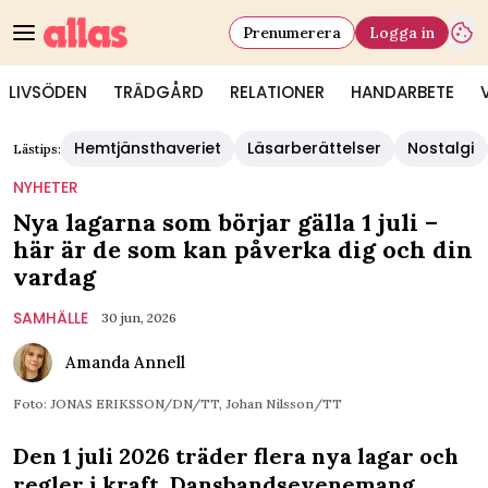
Prenumerera
Logga in
LIVSÖDEN
TRÄDGÅRD
RELATIONER
HANDARBETE
Hemtjänsthaveriet
Läsarberättelser
Nostalgi
Lästips:
NYHETER
Nya lagarna som börjar gälla 1 juli –
här är de som kan påverka dig och din
vardag
SAMHÄLLE
30 jun, 2026
Amanda Annell
Foto: JONAS ERIKSSON/DN/TT, Johan Nilsson/TT
Den 1 juli 2026 träder flera nya lagar och
regler i kraft. Dansbandsevenemang