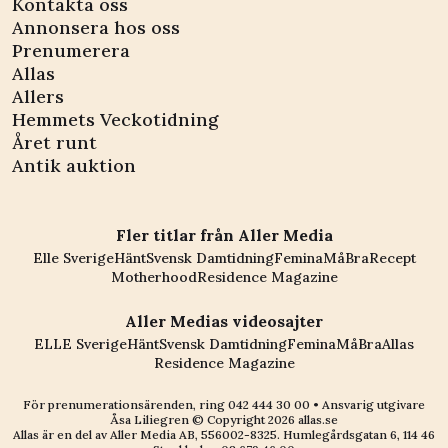
Kontakta oss
Annonsera hos oss
Prenumerera
Allas
Allers
Hemmets Veckotidning
Året runt
Antik auktion
Fler titlar från Aller Media
Elle Sverige
Hänt
Svensk Damtidning
Femina
MåBra
Recept
Motherhood
Residence Magazine
Aller Medias videosajter
ELLE Sverige
Hänt
Svensk Damtidning
Femina
MåBra
Allas
Residence Magazine
För prenumerationsärenden, ring
042 444 30 00
• Ansvarig utgivare
Åsa Liliegren © Copyright
2026
allas.se
Allas är en del av
Aller Media AB, 556002-8325
. Humlegårdsgatan 6, 114 46