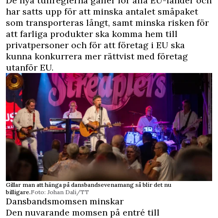
De nya tullreglerna gäller för alla EU-länder och
har satts upp för att minska antalet småpaket
som transporteras långt, samt minska risken för
att farliga produkter ska komma hem till
privatpersoner och för att företag i EU ska
kunna konkurrera mer rättvist med företag
utanför EU.
Gillar man att hänga på dansbandsevenamang så blir det nu
billigare.
Foto: Johan Dali/TT
Dansbandsmomsen minskar
Den nuvarande momsen på entré till