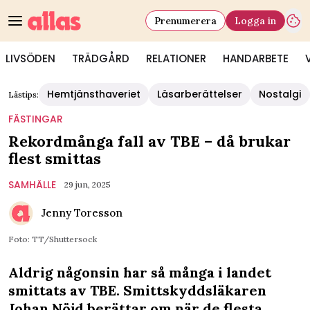
Prenumerera
Logga in
LIVSÖDEN
TRÄDGÅRD
RELATIONER
HANDARBETE
Hemtjänsthaveriet
Läsarberättelser
Nostalgi
Lästips:
FÄSTINGAR
Rekordmånga fall av TBE – då brukar
flest smittas
SAMHÄLLE
29 jun, 2025
Jenny Toresson
Foto: TT/Shuttersock
Aldrig någonsin har så många i landet
smittats av TBE. Smittskyddsläkaren
Johan Nöjd berättar om när de flesta