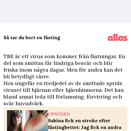
Så tar du bort en fästing
T
BE är ett virus som kommer från fästningar. En
del som smittas får lindriga besvär och blir
friska inom några dagar. Men för andra kan det
bli betydligt värre.
Hos ungefär en tredjedel av de smittade sprids
viruset till hjärnan eller hjärnhinnorna. Det kan
bland annat leda till förlamning, förvirring och
svår huvudvärk.
LIVSÖDEN
Sabina fick en stroke efter
fästingbettet: Jag fick en andra