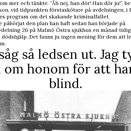
om mer och tänkte: ”Åh nej, han dör! Han dör ju!”, be
son, vid tidpunkten förstaskötare på avdelningen, i 
s program om det skakande kriminalfallet.
 påbörjat den plan han haft sedan han började på
delning 26 på Malmö Östra sjukhus en månad tidiga
 dödshjälp. Det fanns ju ingen mening för dem att l
om.
såg så ledsen ut. Jag t
 om honom för att ha
blind.