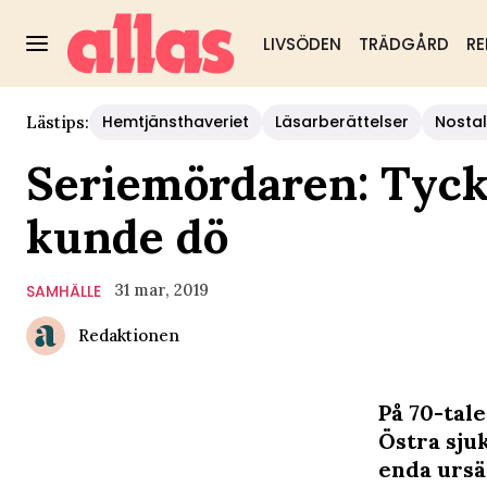
LIVSÖDEN
TRÄDGÅRD
RE
Hemtjänsthaveriet
Läsarberättelser
Nostal
Lästips:
Seriemördaren: Tyckt
kunde dö
31 mar, 2019
SAMHÄLLE
Redaktionen
På 70-tal
Östra sju
enda ursä