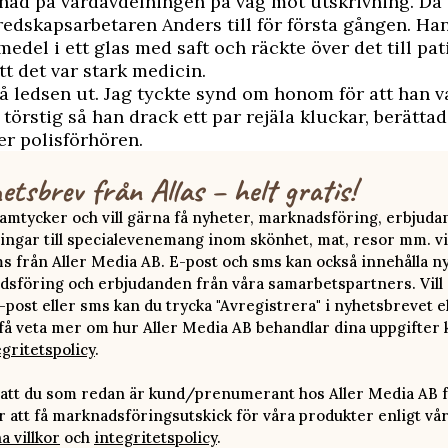
nad på vårdavdelningen på väg mot utskrivning. Då
redskapsarbetaren Anders till för första gången. Ha
edel i ett glas med saft och räckte över det till pat
tt det var stark medicin.
å ledsen ut. Jag tyckte synd om honom för att han va
törstig så han drack ett par rejäla kluckar, berätta
r polisförhören.
etsbrev från Allas – helt gratis!
 samtycker och vill gärna få nyheter, marknadsföring, erbjud
ingar till specialevenemang inom skönhet, mat, resor mm. vi
ms från Aller Media AB. E-post och sms kan också innehålla n
sföring och erbjudanden från våra samarbetspartners. Vill d
-post eller sms kan du trycka "Avregistrera" i nyhetsbrevet e
 få veta mer om hur Aller Media AB behandlar dina uppgifter 
egritetspolicy
.
att du som redan är kund/prenumerant hos Aller Media AB f
att få marknadsföringsutskick för våra produkter enligt vå
a villkor
och
integritetspolicy
.