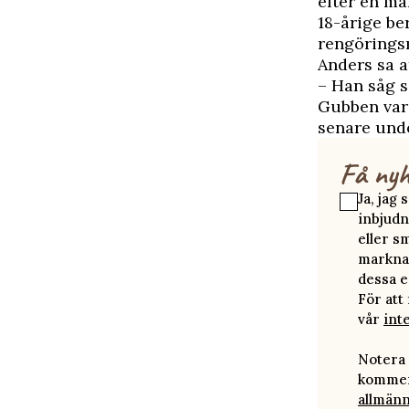
efter en må
18-årige be
rengöringsm
Anders sa a
– Han såg s
Gubben var 
senare unde
Få nyh
Ja, jag
inbjudn
eller s
marknad
dessa e
För att
vår
int
Notera 
kommer 
allmänn