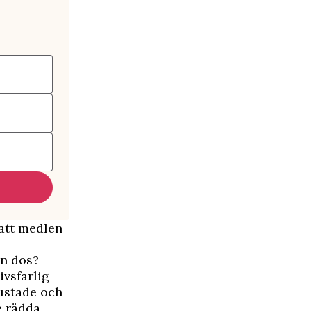
 att medlen
en dos?
ivsfarlig
ustade och
e rädda