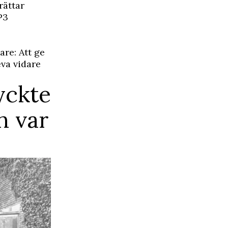
rättar
P3
re: Att ge
eva vidare
yckte
n var