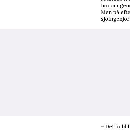
honom geno
Men på eft
sjöingenjör
– Det bubb