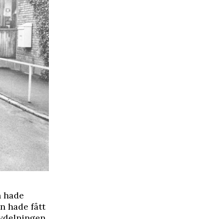
n hade
n hade fått
vdelningen.