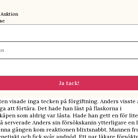
 Auktion
se
mn
Ja tack!
en visade inga tecken på förgiftning. Anders visste
iga att förtära. Det hade han läst på flaskorna i
kåpen som aldrig var låsta. Hade han gett en för lit
 serverade Anders sin försökskanin ytterligare en l
Denna gången kom reaktionen blixtsnabbt. Mannen fr
enetiskt och fick svår andnöd. Ett par läkare försökt