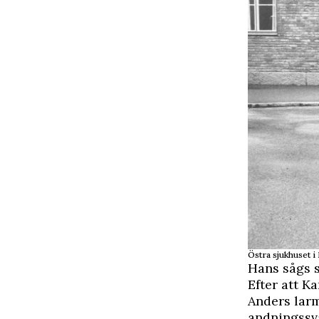
Östra sjukhuset 
Hans sågs s
Efter att K
Anders larm
andningssvå