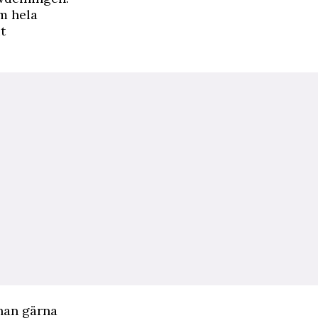
m hela
t
han gärna