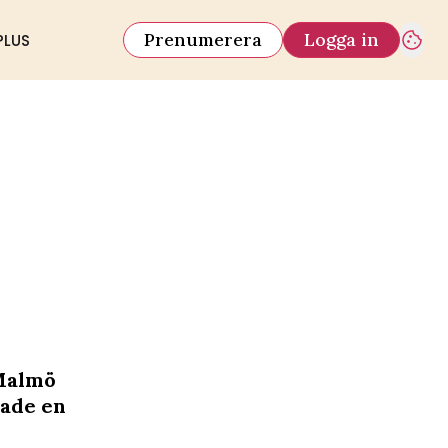
Prenumerera
Logga in
PLUS
 Malmö
hade en