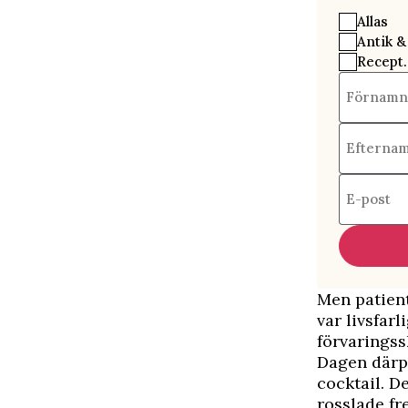
Allas
Antik &
Recept.
Förnamn
Efterna
E-post
Men patient
var livsfarl
förvaringss
Dagen därpå
cocktail. 
rosslade fr