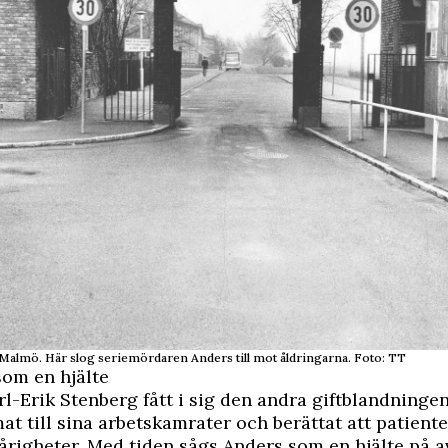
i Malmö. Här slog seriemördaren Anders till mot åldringarna. Foto: TT
om en hjälte
arl-Erik Stenberg fått i sig den andra giftblandninge
at till sina arbetskamrater och berättat att patiente
righeter. Med tiden sågs Anders som en hjälte på a