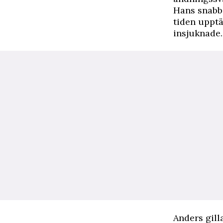
Hans snabba
tiden upptä
insjuknade.
Anders gil