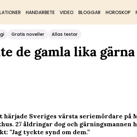
LATIONER
HANDARBETE
VIDEO
BLOGGAR
HOROSKOP
gi
Gratis noveller
Allas testar
e de gamla lika gärna
et härjade Sveriges värsta seriemördare på
khus. 27 åldringar dog och gärningsmannen 
kt: ”Jag tyckte synd om dem.”