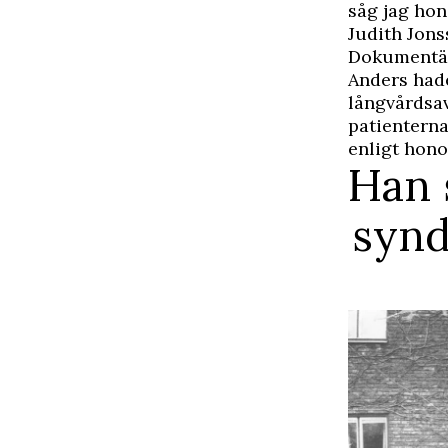
såg jag hon
Judith Jons
Dokumentär
Anders hade
långvårdsav
patienterna
enligt hon
Han 
synd