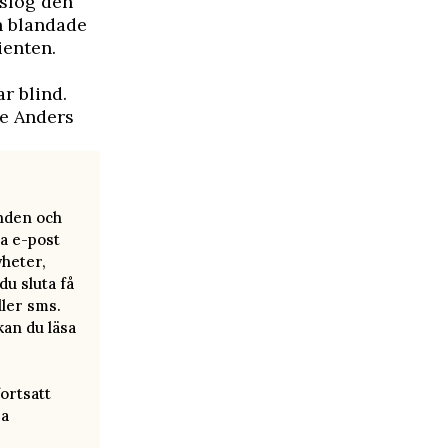
 slog den
n blandade
ienten.
r blind.
de Anders
anden och
a e-post
yheter,
u sluta få
ller sms.
kan du läsa
ortsatt
ra