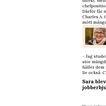
direkt. Men
chefpositio
Därför får 
Charles A. O
mött många
– Jag studer
stor mängd 
håller dem 
Se också: C
Sara blev
jobberbj