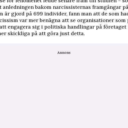
se för fenomenet ledde senare fram till studien – s
at anledningen bakom narcissisternas framgångar på 
m är gjord på 699 individer, fann man att de som ha
cissism var mer benägna att se organisationer som p
 att engagera sig i politiska handlingar på företaget
er skickliga på att göra just detta.
Annons