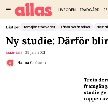
LIVSÖDEN
TRÄDGÅRD
RE
Hemtjänsthaveriet
Läsarberättelser
Nostal
Lästips:
Ny studie: Därför bli
29 jan, 2021
SAMHÄLLE
Hanna Carlsson
Trots der
framgångs
studie ge 
toppen av