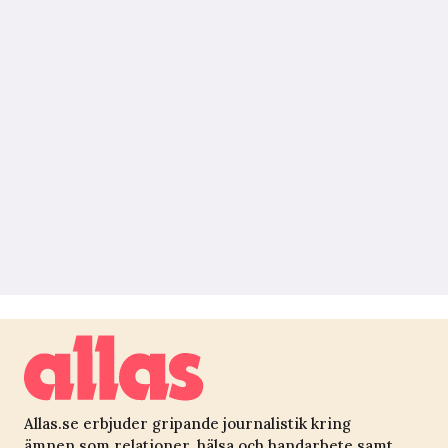
Allas.se erbjuder gripande journalistik kring
ämnen som relationer, hälsa och handarbete samt