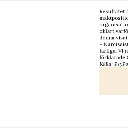
Resultatet ä
maktpositio
organisatio
oklart varf
denna visat
– Narcissis
farliga. Vi
förklarade O
Källa: PsyPo