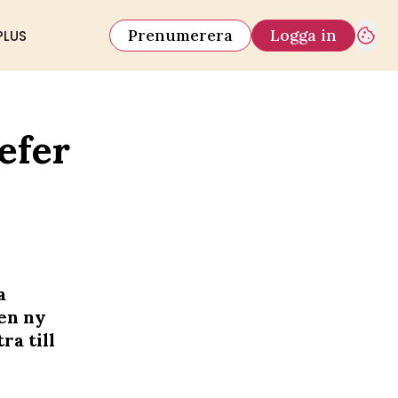
Prenumerera
Logga in
PLUS
hefer
a
 en ny
ra till