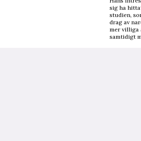
Hans intres
sig ha hitt
studien, so
drag av nar
mer villiga
samtidigt m