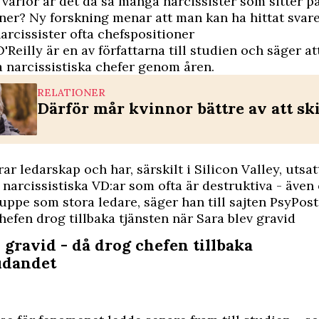
 varför är det då så många narcissister som sitter p
ner? Ny forskning menar att man kan ha hittat svare
narcissister ofta chefspositioner
'Reilly är en av författarna till studien och säger at
 narcissistiska chefer genom åren.
RELATIONER
Därför mår kvinnor bättre av att ski
ar ledarskap och har, särskilt i Silicon Valley, utsat
narcissistiska VD:ar som ofta är destruktiva - äve
uppe som stora ledare, säger han till sajten PsyPost
hefen drog tillbaka tjänsten när Sara blev gravid
 gravid - då drog chefen tillbaka
udandet