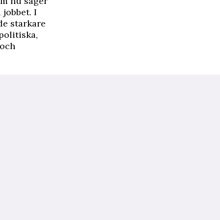
om nu säger
jobbet. I
de starkare
olitiska,
 och