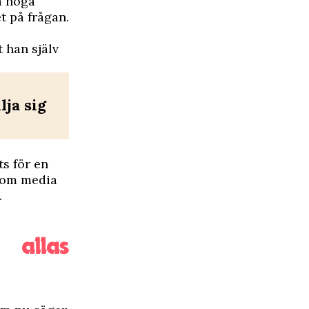
å höga
t på frågan.
t han själv
lja sig
ts för en
n om media
.