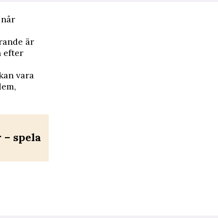
 når
arande är
 efter
kan vara
dem,
– spela