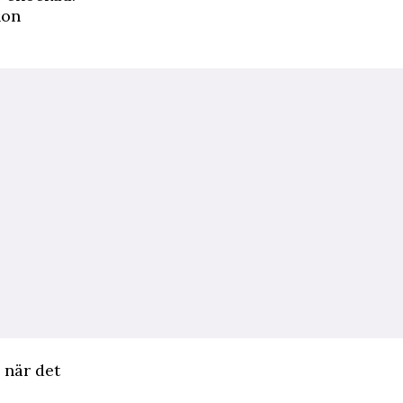
hon
 när det