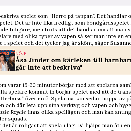
eskriva spelet som ”Herre på täppan”. Det handlar o
 spelet. Det är inte lika fredligt som bondgårdsspelet
ade tidigare, men trots att det handlar om att man s
lare med olika typer av vapen så ser man inte en e
 i spelet och det tycker jag är skönt, säger Susanne
NÖJE
Åsa Jinder om kärleken till barnbarn
går inte att beskriva"
m varar 15-20 minuter börjar med att spelarna saml
alla spelare kommit in börjar spelet med att de tran
tle-buss” över en ö. Spelarna kan sedan hoppa av på
ön och där leta upp sina verktyg och vapen och byg
attle Royale
finns olika spellägen och man kan antin
ller squads.
 det är roligast att spela i lag. Då hjälps man åt i e