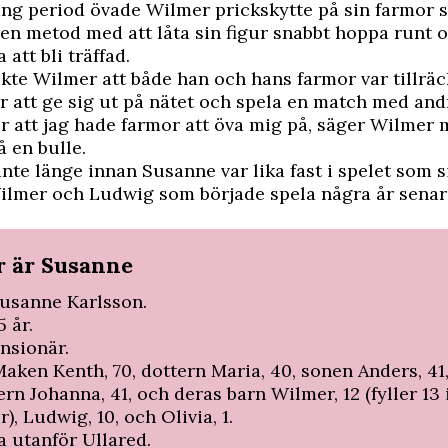
ång period övade Wilmer prickskytte på sin farmor 
en metod med att låta sin figur snabbt hoppa runt 
 att bli träffad.
yckte Wilmer att både han och hans farmor var tillräc
ör att ge sig ut på nätet och spela en match med and
ur att jag hade farmor att öva mig på, säger Wilmer 
 en bulle.
inte länge innan Susanne var lika fast i spelet som s
ilmer och Ludwig som började spela några år senar
r är Susanne
usanne Karlsson.
 år.
nsionär.
aken Kenth, 70, dottern Maria, 40, sonen Anders, 41
rn Johanna, 41, och deras barn Wilmer, 12 (fyller 13 
, Ludwig, 10, och Olivia, 1.
a utanför Ullared.