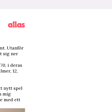
mt. Utanför
t sig ner
0, i deras
lmer, 12,
t nytt spel
n mig
ne med ett