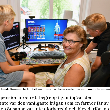
e
kunde Susanne ha kontakt med sina barnbarn via datorn även under brinnan
 pensionär och ett begrepp i gamingvärlden
inte var den vanligaste frågan som en farmor får av 
en Susanne var inte oförberedd och blev därför int