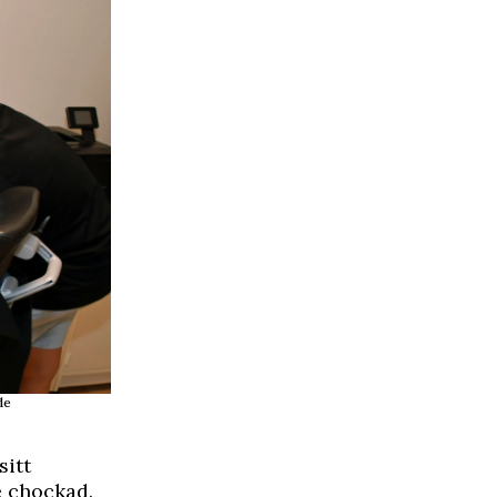
de
sitt
e chockad.