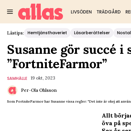
LIVSÖDEN
TRÄDGÅRD
RE
Hemtjänsthaveriet
Läsarberättelser
Nostal
Lästips:
Susanne gör succé i 
”FortniteFarmor”
19 okt, 2023
SAMHÄLLE
Per-Ola Ohlsson
Som FortniteFarmor har Susanne vissa regler: "Det inte är okej att använ
Allt börj
öva på sp
Sex år se