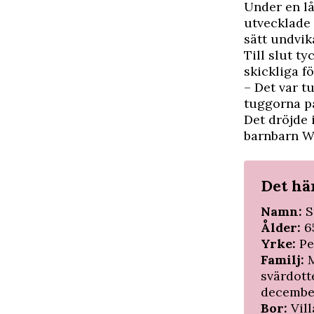
Under en l
utvecklade 
sätt undvika
Till slut t
skickliga f
– Det var t
tuggorna på
Det dröjde 
barnbarn W
Det hä
Namn:
S
Ålder:
65
Yrke:
Pe
Familj:
M
svärdotte
december)
Bor:
Vill