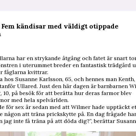
: Fem kändisar med väldigt otippade
n
llarna har en strykande åtgång och fatet är snart to
nstren i uterummet breder en fantastisk trädgård u
r fåglarna kvittrar.
 hos Susanne Karlsson, 65, och hennes man Kenth, 7
tanför Ullared. Just den här dagen är barnbarnen Wi
 10, på besök för att berätta hur deras farmor blev
mor med hela spelvärlden.
de för sex år sedan med att Wilmer hade upptäckt et
 någon att träna prickskytte på. En dag frågade ha
n jag inte få träna på att döda dig?”, berättar Susan