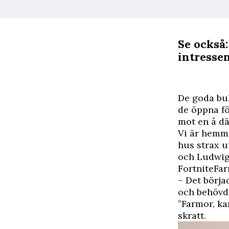
Se också
intresse
D
e goda bu
de öppna fö
mot en å dä
Vi är hemma
hus strax u
och Ludwig,
FortniteFar
– Det börja
och behövde
”Farmor, ka
skratt.