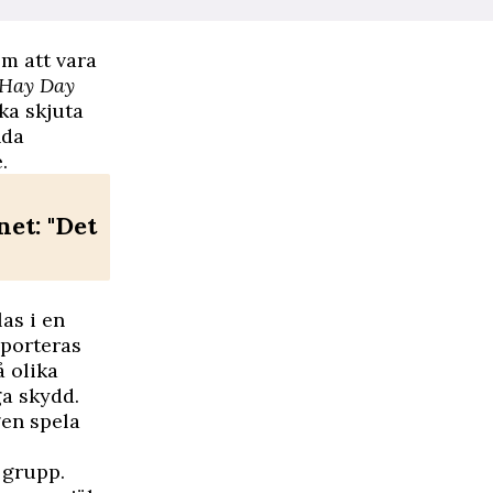
m att vara
Hay Day
ka skjuta
nda
.
et: "Det
as i en
sporteras
 olika
ga skydd.
gen spela
n grupp.