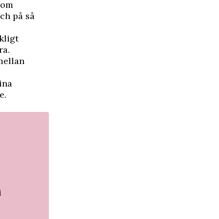
som
och på så
kligt
ra.
mellan
ina
e.
,
i