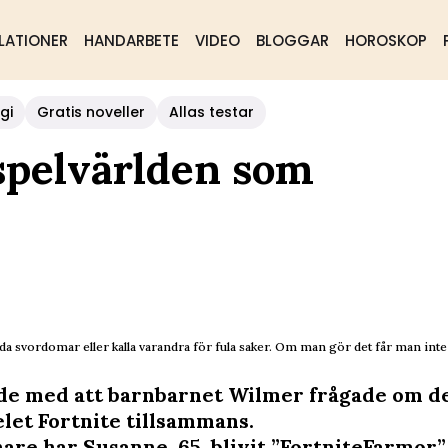
LATIONER
HANDARBETE
VIDEO
BLOGGAR
HOROSKOP
gi
Gratis noveller
Allas testar
spelvärlden som
da svordomar eller kalla varandra för fula saker. Om man gör det får man inte
ade med att barnbarnet Wilmer frågade om d
elet Fortnite tillsammans.
nare har Susanne, 65, blivit ”FortniteFarmor