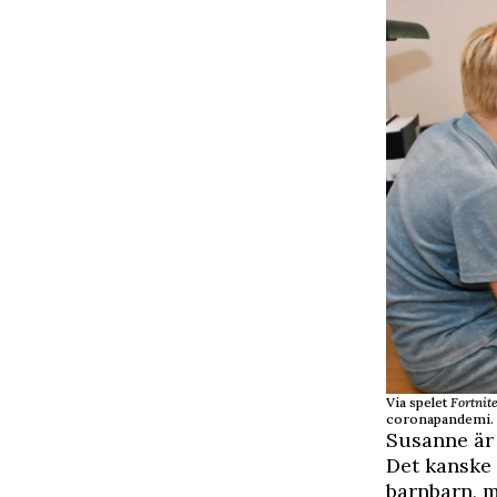
Via spelet
Fortnit
coronapandemi.
Susanne är
Det kanske 
barnbarn, m