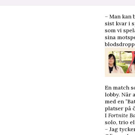
– Man kan b
sist kvar i
som vi spel
sina motspe
blodsdroppe
En match so
lobby. När 
med en ”Bat
platser på 
I
Fortnite B
solo, trio e
– Jag tycker