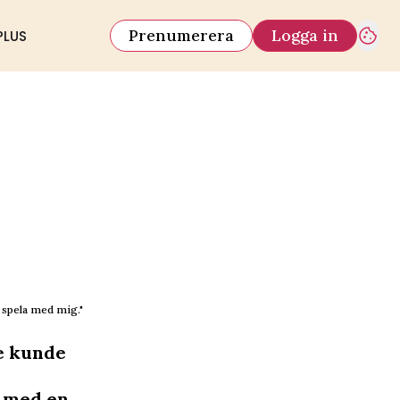
Prenumerera
Logga in
PLUS
 spela med mig."
e kunde
” med en