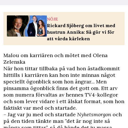
NÖJE
Rickard Sjöberg om livet med
hustrun Annika: Så gör vi för
att vårda kärleken
Malou om karriären och mötet med Olena
Zelenska
När hon tittar tillbaka på vad hon åstadkommit
hittills i karriären kan hon inte minnas något
speciellt ögonblick som hon ångrar... Men
pinsamma ögonblick finns det gott om. Ett arv
som numera förvaltas av hennes TV4-kollegor
och som lever vidare i ett älskat format, som hon
faktiskt var med och startade.
– Jag var ju med och startade
Nyhetsmorgon
och
på den tiden tänkte man ”det är nog inte så
många som tittar”, så då hände det ju massa