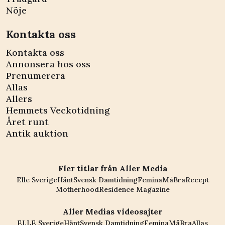
Nöje
Kontakta oss
Kontakta oss
Annonsera hos oss
Prenumerera
Allas
Allers
Hemmets Veckotidning
Året runt
Antik auktion
Fler titlar från Aller Media
Elle Sverige
Hänt
Svensk Damtidning
Femina
MåBra
Recept
Motherhood
Residence Magazine
Aller Medias videosajter
ELLE Sverige
Hänt
Svensk Damtidning
Femina
MåBra
Allas