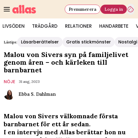
Prenumerera
Logga in
LIVSÖDEN
TRÄDGÅRD
RELATIONER
HANDARBETE
Läsarberättelser
Gratis stickmönster
Nostalgi
Lästips:
Malou von Sivers syn på familjelivet
genom åren – och kärleken till
barnbarnet
NÖJE
31 aug, 2023
Ebba S. Dahlman
Malou von Sivers välkomnade första
barnbarnet för ett år sedan.
I en intervju med Allas berättar hon nu