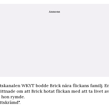
Annons
etskanalen
WKYT
bodde Brick nära flickans familj. E
ittnade om att Brick hotat flickan med att ta livet av
 hon rymde.
ttskrämd".