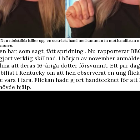
Den nödställda håller upp en utsträckt hand med tummen in mot handflatan o
tummen.
n har, som sagt, fått spridning . Nu rapporterar BBC
gjort verklig skillnad. I början av november anmälde 
ina att deras 16-åriga dotter försvunnit. Ett par da
bilist i Kentucky om att hen observerat en ung flicka
 vara i fara. Flickan hade gjort handtecknet för att 
hövde hjälp.