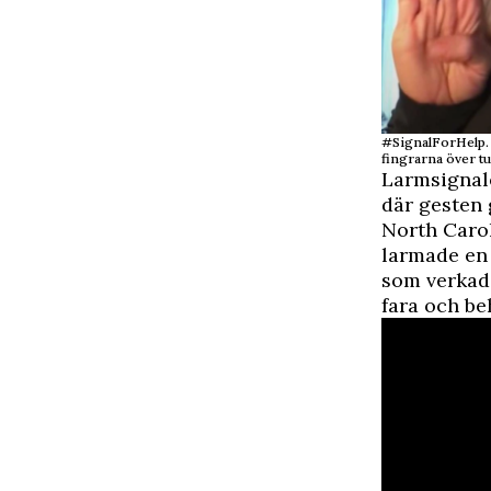
#SignalForHelp. 
fingrarna över 
Larmsignale
där gesten 
North Carol
larmade en 
som verkade
fara och be