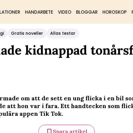
LATIONER
HANDARBETE
VIDEO
BLOGGAR
HOROSKOP
gi
Gratis noveller
Allas testar
ade kidnappad tonårsf
armade om att de sett en ung flicka i en bil s
e att hon var i fara. Ett handtecken som flic
opulära appen Tik Tok.
Spara artikel