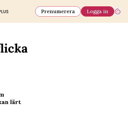
Prenumerera
Logga in
PLUS
licka
om
kan lärt