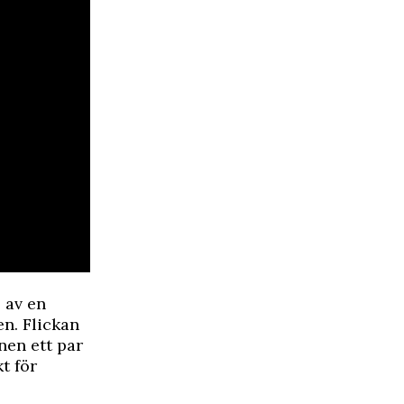
 av en
n. Flickan
nen ett par
t för