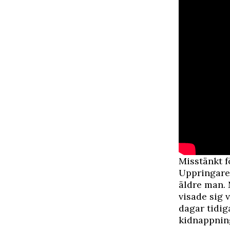
Misstänkt 
Uppringaren
äldre man. 
visade sig 
dagar tidig
kidnappning