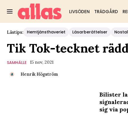
LIVSÖDEN
TRÄDGÅRD
RE
Hemtjänsthaveriet
Läsarberättelser
Nostal
Lästips:
Tik Tok-tecknet rädd
15 nov, 2021
SAMHÄLLE
Henrik Högström
Bilister l
signalerad
sig via p