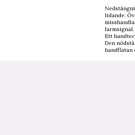
N
edstängni
lidande. Öv
misshandlat
larmsignal. 
Ett handte
Den nödstä
handflatan 