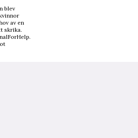
n blev
 kvinnor
hov av en
t skrika.
nalForHelp.
ot