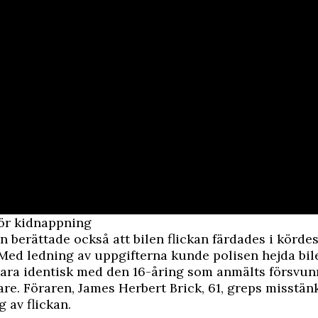
för kidnappning
 berättade också att bilen flickan färdades i kördes
Med ledning av uppgifterna kunde polisen hejda bile
vara identisk med den 16-åring som anmälts försvun
are. Föraren, James Herbert Brick, 61, greps misstänk
 av flickan.