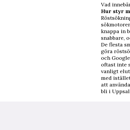
Vad innebä
Hur styr m
Röstsökning
sökmotorer,
knappa in b
snabbare, o
De flesta s
göra röstsö
och Google 
oftast inte
vanligt elu
med iställe
att använda
bli i Uppsa