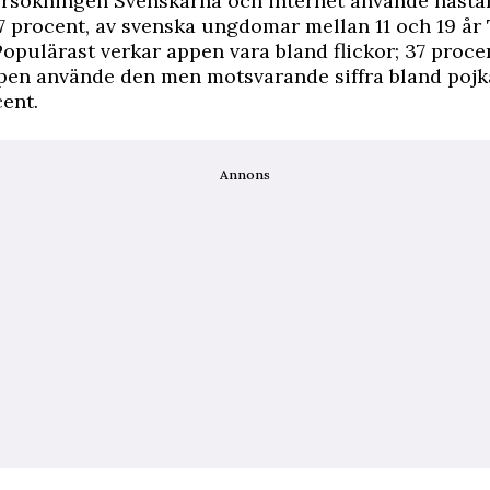
ersökningen Svenskarna och internet använde nästa
27 procent, av svenska ungdomar mellan 11 och 19 år
 Populärast verkar appen vara bland flickor; 37 procen
pen använde den men motsvarande siffra bland pojk
cent.
Annons