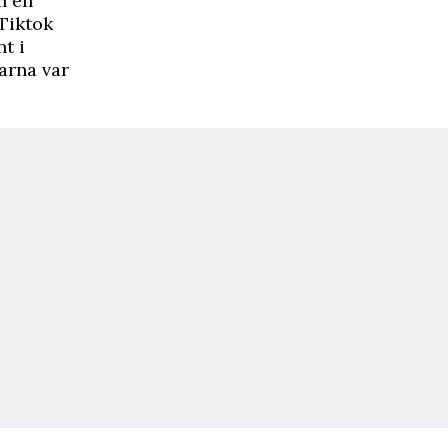
n en
 Tiktok
t i
arna var