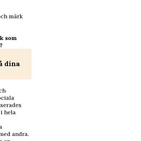
ch märk
ok som
?
å dina
och
ociala
nserades
i hela
a
 med andra.