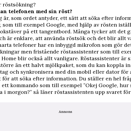
r röstsökning?
an telefonen med sin röst?
 är, som ordet antyder, ett sätt att söka efter infor
 som till exempel Google, med hjälp av rösten iställe
okstäver på ett tangentbord. Många tycker att det 
ch är enklare, att använda röstsök och det blir allt v
marta telefoner har en inbyggd mikrofon som gör det
kningar men fristående röstassistenter som till ex
Home blir också allt vanligare. Röstassistenter är 
 större än ett halvt mjölkpaket, som du kan koppla in 
ttag och synkronisera med din mobil eller dator för 
t för att söka efter information. Du ställer en hel f
 ett kommando som till exempel ”Okej Google, hur 
la i morgon?” så läser röstassistenten upp svaret för
Annons