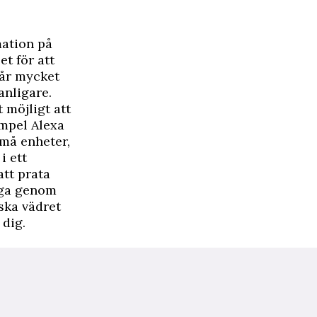
mation på
t för att
går mycket
anligare.
 möjligt att
empel Alexa
små enheter,
i ett
att prata
råga genom
ska vädret
 dig.