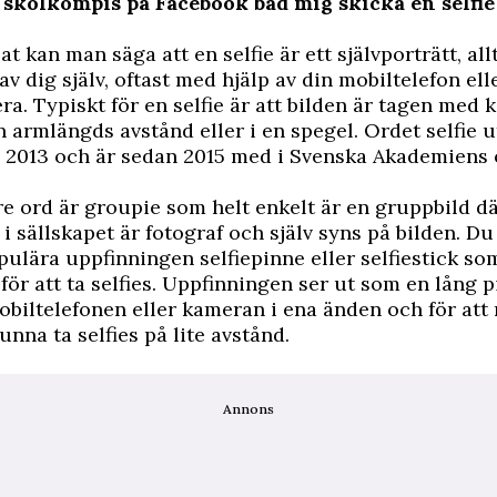
skolkompis på Facebook bad mig skicka en selfie 
at kan man säga att en selfie är ett självporträtt, all
av dig själv, oftast med hjälp av din mobiltelefon ell
ra. Typiskt för en selfie är att bilden är tagen med
n armlängds avstånd eller i en spegel. Ordet selfie ut
 2013 och är sedan 2015 med i Svenska Akademiens o
are ord är groupie som helt enkelt är en gruppbild d
i sällskapet är fotograf och själv syns på bilden. D
pulära uppfinningen selfiepinne eller selfiestick som
för att ta selfies. Uppfinningen ser ut som en lång 
obiltelefonen eller kameran i ena änden och för att
unna ta selfies på lite avstånd.
Annons