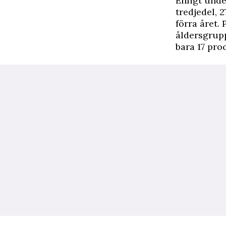
Enligt und
tredjedel, 
förra året.
åldersgrup
bara 17 pro