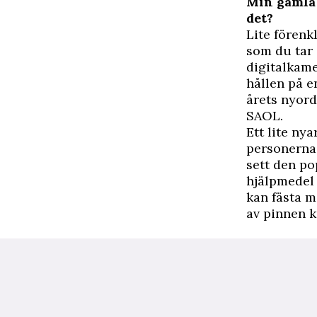
Min gamla 
det?
Lite förenkl
som du tar 
digitalkame
hållen på e
årets nyord
SAOL.
Ett lite ny
personerna 
sett den po
hjälpmedel 
kan fästa m
av pinnen k