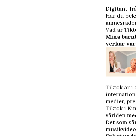
D
igitant-fr
Har du ocks
ämnesraden
Vad är Tikt
Mina barnb
verkar var
Tiktok är i
internation
medier, pr
Tiktok i Ki
världen med
Det som sär
musikvideor