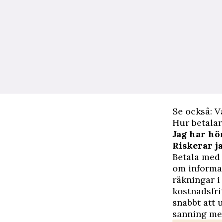
Se också: V
Hur betala
Jag har hö
Riskerar j
Betala med 
om informat
räkningar i 
kostnadsfr
snabbt att 
sanning me