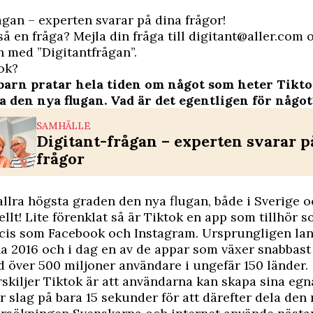
ågan – experten svarar på dina frågor!
å en fråga? Mejla din fråga till
digitant@aller.com
o
 med ”Digitantfrågan”.
ok?
arn pratar hela tiden om något som heter Tikt
a den nya flugan. Vad är det egentligen för något
SAMHÄLLE
Digitant-frågan – experten svarar p
frågor
 allra högsta graden den nya flugan, både i Sverige 
ellt! Lite förenklat så är Tiktok en app som tillhör s
ecis som Facebook och Instagram. Ursprungligen la
na 2016 och i dag en av de appar som växer snabbast 
 över 500 miljoner användare i ungefär 150 länder.
skiljer Tiktok är att användarna kan skapa sina egn
 slag på bara 15 sekunder för att därefter dela den