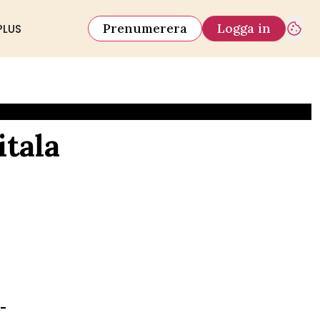
Prenumerera
Logga in
PLUS
itala
-