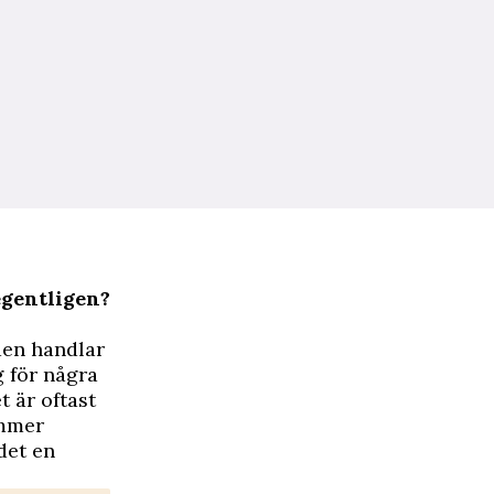
egentligen?
den handlar
 för några
t är oftast
ommer
det en