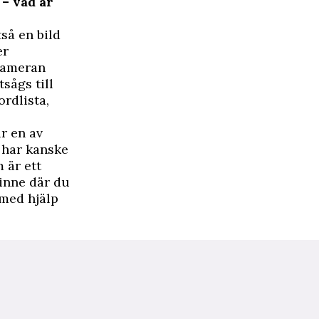
– vad är
tså en bild
er
 kameran
sågs till
rdlista,
är en av
u har kanske
 är ett
pinne där du
 med hjälp