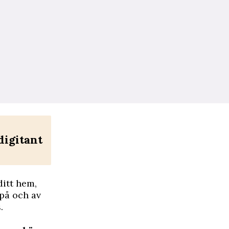
digitant
ditt hem,
 på och av
.