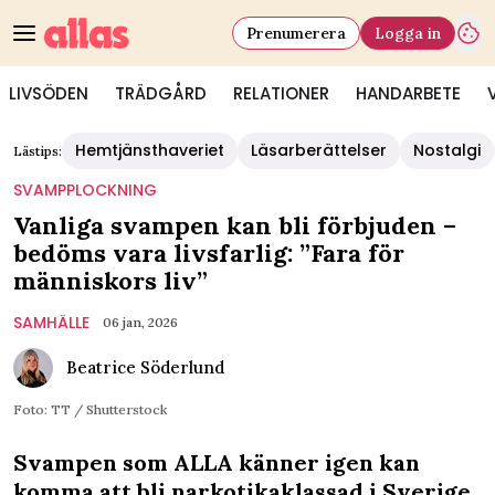
Prenumerera
Logga in
LIVSÖDEN
TRÄDGÅRD
RELATIONER
HANDARBETE
Hemtjänsthaveriet
Läsarberättelser
Nostalgi
Lästips:
SVAMPPLOCKNING
Vanliga svampen kan bli förbjuden –
bedöms vara livsfarlig: ”Fara för
människors liv”
SAMHÄLLE
06 jan, 2026
Beatrice Söderlund
Foto: TT / Shutterstock
Svampen som ALLA känner igen kan
komma att bli narkotikaklassad i Sverige.