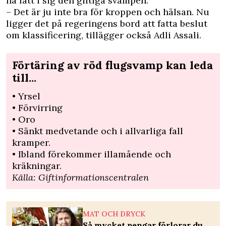
ha fått i sig den giftiga svampen.
– Det är ju inte bra för kroppen och hälsan. Nu
ligger det på regeringens bord att fatta beslut
om klassificering, tillägger också Adli Assali.
Förtäring av röd flugsvamp kan leda
till...
• Yrsel
• Förvirring
• Oro
• Sänkt medvetande och i allvarliga fall
kramper.
• Ibland förekommer illamående och
kräkningar.
Källa: Giftinformationscentralen
MAT OCH DRYCK
Så mycket pengar förlorar du