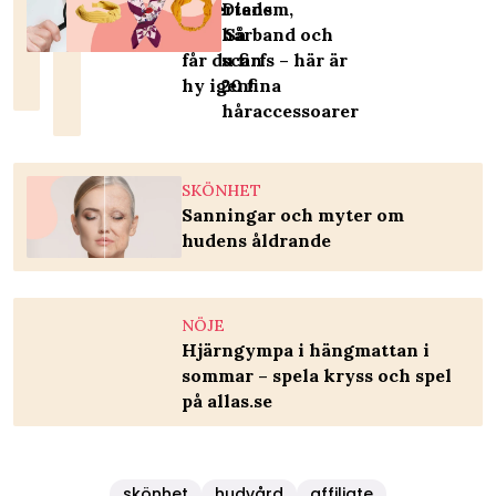
Expertens
Diadem,
tips: Så
hårband och
får du fin
scarfs – här är
hy igen!
20 fina
håraccessoarer
SKÖNHET
Sanningar och myter om
hudens åldrande
NÖJE
Hjärngympa i hängmattan i
sommar – spela kryss och spel
på allas.se
skönhet
hudvård
affiliate