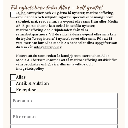
Få nyhetsbrev från Allas – helt gratis!
Ja, jag samtycker och vill gärna få nyheter, marknadsföring,
erbjudanden och inbjudningar till specialevenemang inom
skönhet, mat, resor mm. via e-post eller sms från Aller Media
AB. E-post och sms kan också innehålla nyheter,
marknadsföring och erbjudanden från våra
samarbetspartners. Vill du sluta få dessa e-post eller sms kan
du trycka "Avregistrera" i nyhetsbrevet eller sms. För att få
veta mer om hur Aller Media AB behandlar dina uppgifter kan
du läsa vår
integritetspolicy
.
Notera att du som redan är kund/prenumerant hos Aller
Media AB fortsatt kommer att få marknadsföringsutskick för
våra produkter enligt våra
allmänna villkor
och
integritetspolicy
.
Allas
Antik & Auktion
Recept.se
Förnamn
Efternamn