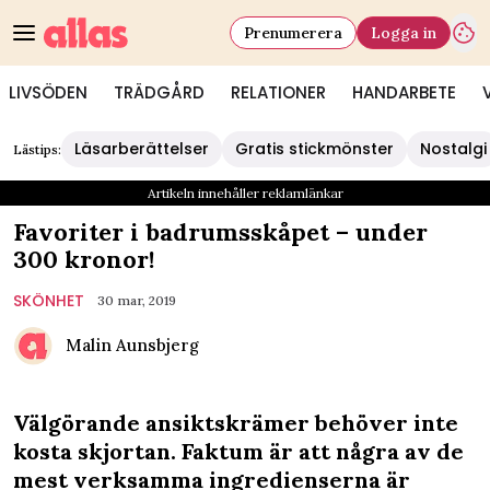
Prenumerera
Logga in
LIVSÖDEN
TRÄDGÅRD
RELATIONER
HANDARBETE
Läsarberättelser
Gratis stickmönster
Nostalgi
Lästips:
Artikeln innehåller reklamlänkar
Favoriter i badrumsskåpet – under
300 kronor!
SKÖNHET
30 mar, 2019
Malin Aunsbjerg
Välgörande ansiktskrämer behöver inte
kosta skjortan. Faktum är att några av de
mest verksamma ingredienserna är