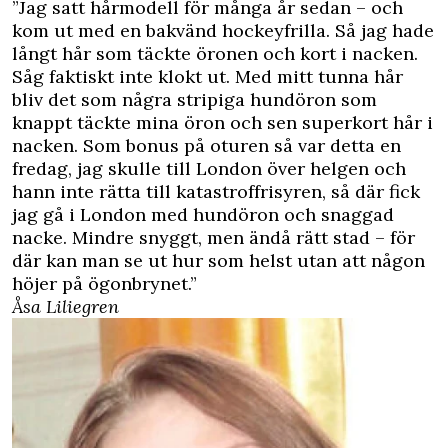
”Jag satt hårmodell för många år sedan – och
kom ut med en bakvänd hockeyfrilla. Så jag hade
långt hår som täckte öronen och kort i nacken.
Såg faktiskt inte klokt ut. Med mitt tunna hår
bliv det som några stripiga hundöron som
knappt täckte mina öron och sen superkort hår i
nacken. Som bonus på oturen så var detta en
fredag, jag skulle till London över helgen och
hann inte rätta till katastroffrisyren, så där fick
jag gå i London med hundöron och snaggad
nacke. Mindre snyggt, men ändå rätt stad – för
där kan man se ut hur som helst utan att någon
höjer på ögonbrynet.”
Åsa Liliegren