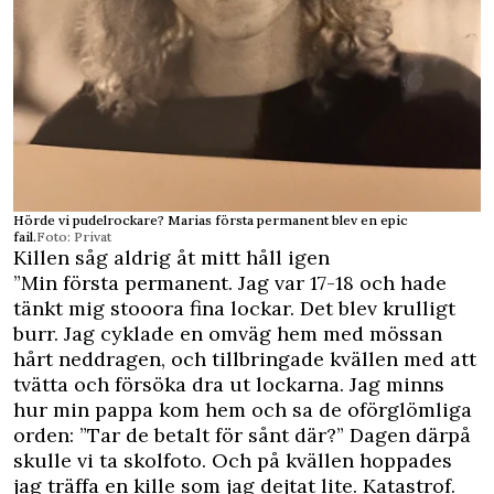
Hörde vi pudelrockare? Marias första permanent blev en epic
fail.
Foto: Privat
Killen såg aldrig åt mitt håll igen
”Min första permanent. Jag var 17-18 och hade
tänkt mig stooora fina lockar. Det blev krulligt
burr. Jag cyklade en omväg hem med mössan
hårt neddragen, och tillbringade kvällen med att
tvätta och försöka dra ut lockarna. Jag minns
hur min pappa kom hem och sa de oförglömliga
orden: ”Tar de betalt för sånt där?” Dagen därpå
skulle vi ta skolfoto. Och på kvällen hoppades
jag träffa en kille som jag dejtat lite. Katastrof.