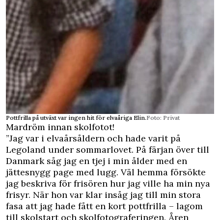
Pottfrilla på utväxt var ingen hit för elvaåriga Elin.
Foto: Privat
Mardröm innan skolfotot!
”Jag var i elvaårsåldern och hade varit på
Legoland under sommarlovet. På färjan över till
Danmark såg jag en tjej i min ålder med en
jättesnygg page med lugg. Väl hemma försökte
jag beskriva för frisören hur jag ville ha min nya
frisyr. När hon var klar insåg jag till min stora
fasa att jag hade fått en kort pottfrilla – lagom
till skolstart och skolfotograferingen. Åren