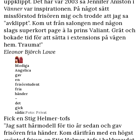
uppklippt. Det här var 2003 så Jennifer Aniston i
Vänner
var inspirationen. På något sätt
missförstod frisören mig och trodde att jag sa
”avklippt”. Kom ut från salongen med någon
slags superkort page à la prins Valiant. Grät och
bokade tid för att sätta i extensions på vägen
hem. Trauma!”
Eleonor Björch Lowe
Modiga
Angelica
gav
en
frisörstudent
fria
händer
–
det
gick
sådär.
Foto: Privat
Fick en Stig Helmer-tofs
”Jag satt hårmodell för tio år sedan och gav
frisören fria händer. Kom därifrån med en högst
oväntad frisyr, en Stig Helmer-tofs i bakhuvudet