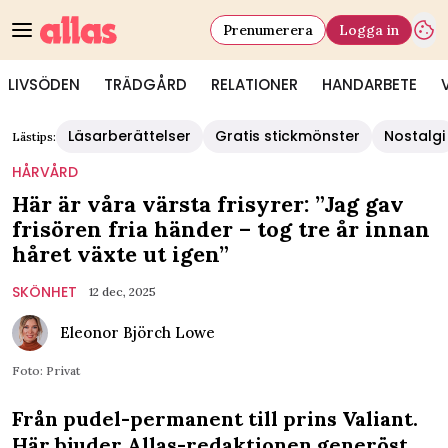
Prenumerera
Logga in
LIVSÖDEN
TRÄDGÅRD
RELATIONER
HANDARBETE
Läsarberättelser
Gratis stickmönster
Nostalgi
Lästips:
HÅRVÅRD
Här är våra värsta frisyrer: ”Jag gav
frisören fria händer – tog tre år innan
håret växte ut igen”
SKÖNHET
12 dec, 2025
Eleonor Björch Lowe
Foto: Privat
Från pudel-permanent till prins Valiant.
Här bjuder Allas-redaktionen generöst