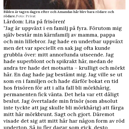
Bilden är tagen dagen efter och Amandas hår blev bara rödare och
rödare.
Foto: Privat
Lärdom: Lita på frisören!
”Jag är uppväxt i en familj på fyra. Förutom mig
själv består min kärnfamilj av mamma, pappa
och min lillebror. Jag hade en underbar uppväxt
men det var speciellt en sak jag ofta kunde
grubbla över: mitt annorlunda utseende. Jag
hade superblont och spikrakt hår, medan de
andra tre hade det motsatta – krulligt och mörkt
hår. En dag hade jag bestämt mig. Jag ville se ut
som en i familjen och hade därför bokat en tid
hos frisören för att i alla fall bli mörkhårig,
permanenten fick vänta. Det hela var ett dåligt
beslut. Jag övertalade min frisör (som absolut
inte tyckte att jag skulle bli mörkhårig) att färga
mitt hår mörkbrunt. Sagt och gjort. Däremot
visade det sig att mitt hår har någon form av röd
underton. Så ju fler dagar som gick, desto