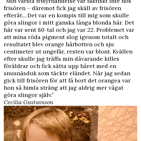
”Min värsta frisyrhändelse var faktiskt inte hos
frisören – däremot fick jag skäll av frisören
efteråt... Det var en kompis till mig som skulle
göra slingor i mitt ganska långa blonda hår. Det
här var sent 80-tal och jag var 22. Problemet var
att mina röda pigment slog igenom totalt och
resultatet blev orange hårbotten och sju
centimeter ut ungefär, resten var blont. Kvällen
efter skulle jag träffa min dåvarande killes
föräldrar och fick sätta upp håret med en
snusnäsduk som täckte eländet. När jag sedan
gick till frisören för att få bort det orangea var
hon så himla sträng att jag aldrig mer vågat
göra slingor själv.”
Cecilia Gustavsson