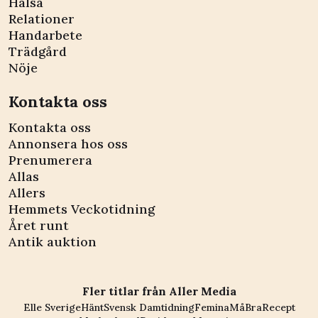
Hälsa
Relationer
Handarbete
Trädgård
Nöje
Kontakta oss
Kontakta oss
Annonsera hos oss
Prenumerera
Allas
Allers
Hemmets Veckotidning
Året runt
Antik auktion
Fler titlar från Aller Media
Elle Sverige
Hänt
Svensk Damtidning
Femina
MåBra
Recept