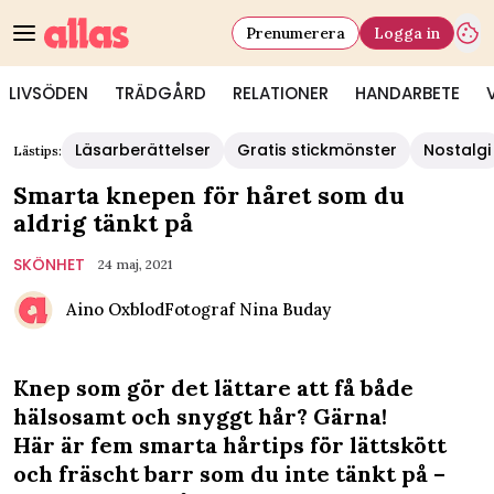
Prenumerera
Logga in
LIVSÖDEN
TRÄDGÅRD
RELATIONER
HANDARBETE
Läsarberättelser
Gratis stickmönster
Nostalgi
Lästips:
Smarta knepen för håret som du
aldrig tänkt på
SKÖNHET
24 maj, 2021
Aino Oxblod
Fotograf
Nina Buday
Knep som gör det lättare att få både
hälsosamt och snyggt hår? Gärna!
Här är fem smarta hårtips för lättskött
och fräscht barr som du inte tänkt på –