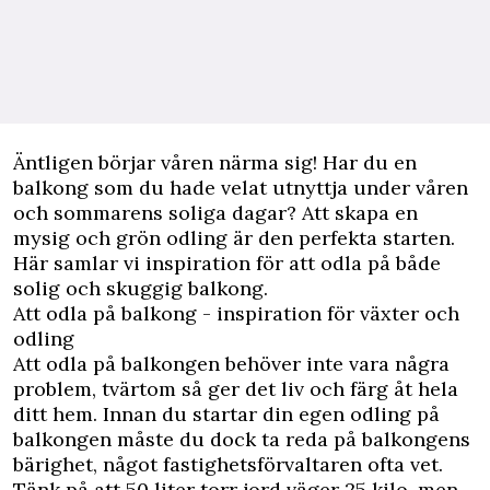
Äntligen börjar våren närma sig! Har du en
balkong
som du hade velat utnyttja under våren
och sommarens soliga dagar? Att skapa en
mysig och grön odling är den perfekta starten.
Här samlar vi inspiration för att odla på både
solig och skuggig balkong.
Att odla på balkong - inspiration för växter och
odling
Att
odla på balkongen
behöver inte vara några
problem, tvärtom så ger det liv och färg åt hela
ditt hem. Innan du startar din egen odling på
balkongen måste du dock ta reda på balkongens
bärighet, något fastighetsförvaltaren ofta vet.
Tänk på att 50 liter torr jord väger 25 kilo, men