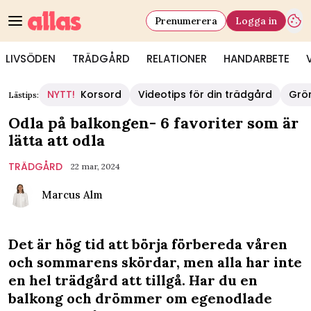
Prenumerera
Logga in
LIVSÖDEN
TRÄDGÅRD
RELATIONER
HANDARBETE
NYTT!
Korsord
Videotips för din trädgård
Grö
Lästips:
Odla på balkongen- 6 favoriter som är
lätta att odla
TRÄDGÅRD
22 mar, 2024
Marcus Alm
Det är hög tid att börja förbereda våren
och sommarens skördar, men alla har inte
en hel trädgård att tillgå. Har du en
balkong och drömmer om egenodlade