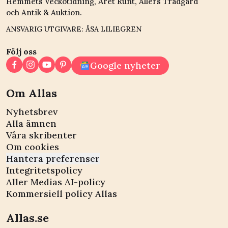
Hemmets Veckotidning, Året Runt, Allers Trädgård
och Antik & Auktion.
ANSVARIG UTGIVARE: ÅSA LILIEGREN
Följ oss
Google nyheter
Om Allas
Nyhetsbrev
Alla ämnen
Våra skribenter
Om cookies
Hantera preferenser
Integritetspolicy
Aller Medias AI-policy
Kommersiell policy Allas
Allas.se