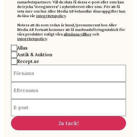
samarbetspartners. Vill du sluta få dessa e-post eller sms kan
du trycka "Avregistrera" i nyhetsbrevet eller sms. För att få
veta mer om hur Aller Media AB behandlar dina uppgifter kan
du läsa vår
integritetspolicy
.
Notera att du som redan är kund/prenumerant hos Aller
Media AB fortsatt kommer att få marknadsföringsutskick för
våra produkter enligt våra
allmänna villkor
och
integritetspolicy
.
Allas
Antik & Auktion
Recept.se
Förnamn
Efternamn
E-post
Ja tack!