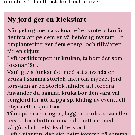
inomhus tills all risk för frost är över.
Ny jord ger en kickstart
När pelargonerna vaknar efter vintervilan är
det bra att ge dem en välbehövlig nystart. En
omplantering ger dem energi och tillväxten
får en skjuts.
Lyft jordklumpen ur krukan, ta bort det som
lossnar lätt.
Vanligtvis funkar det med att använda en
kruka i samma storlek, men om mycket jord
försvann är en storlek mindre att föredra.
Använder du samma kruka bör den vara väl
rengjord för att slippa spridning av eventuell
ohyra eller sjukdom.
Tänk på dräneringen, lägg en krukskärva eller
lecakulor i botten, innan du bottnar med
välgödslad, helst kvalitetsjord.
Lyft i plantan, den ska helst komma på samma