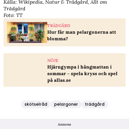
Källa:
Wikipedia,
Natur & Trädgård
,
Allt om
Trädgård
Foto: TT
TRÄDGÅRD
Hur får man pelargonerna att
blomma?
NÖJE
Hjärngympa i hängmattan i
sommar – spela kryss och spel
på allas.se
skötselråd
pelargoner
trädgård
Annons