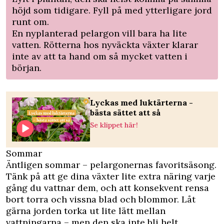
höjd som tidigare. Fyll på med ytterligare jord
runt om.
En nyplanterad pelargon vill bara ha lite
vatten. Rötterna hos nyväckta växter klarar
inte av att ta hand om så mycket vatten i
början.
Lyckas med luktärterna -
bästa sättet att så
Se klippet här!
Sommar
Äntligen sommar – pelargonernas favoritsäsong.
Tänk på att ge dina växter lite extra näring varje
gång du vattnar dem, och att konsekvent rensa
bort torra och vissna blad och blommor. Låt
gärna jorden torka ut lite lätt mellan
vattningarna – men den ska inte bli helt