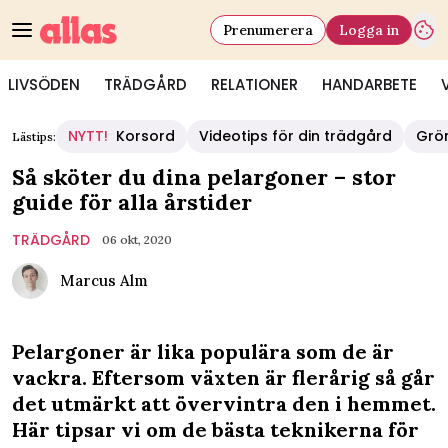
Prenumerera
Logga in
LIVSÖDEN
TRÄDGÅRD
RELATIONER
HANDARBETE
NYTT!
Korsord
Videotips för din trädgård
Grö
Lästips:
Så sköter du dina pelargoner – stor
guide för alla årstider
TRÄDGÅRD
06 okt, 2020
Marcus Alm
Pelargoner är lika populära som de är
vackra. Eftersom växten är flerårig så går
det utmärkt att övervintra den i hemmet.
Här tipsar vi om de bästa teknikerna för