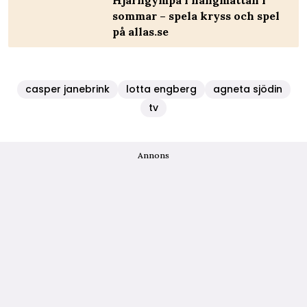
Hjärngympa i hängmattan i
sommar – spela kryss och spel
på allas.se
casper janebrink
lotta engberg
agneta sjödin
tv
Annons