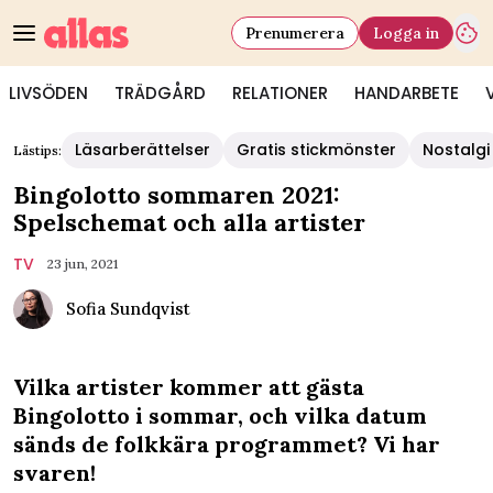
Prenumerera
Logga in
LIVSÖDEN
TRÄDGÅRD
RELATIONER
HANDARBETE
Läsarberättelser
Gratis stickmönster
Nostalgi
Lästips:
Bingolotto sommaren 2021:
Spelschemat och alla artister
TV
23 jun, 2021
Sofia Sundqvist
Vilka artister kommer att gästa
Bingolotto i sommar, och vilka datum
sänds de folkkära programmet? Vi har
svaren!