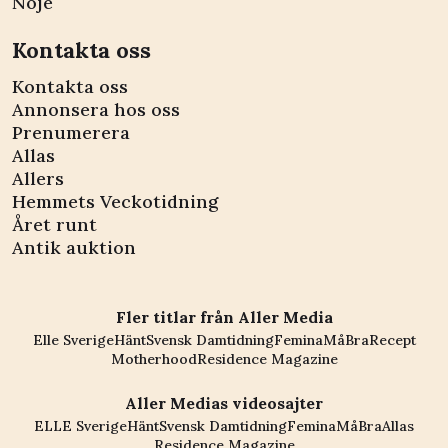
Nöje
Kontakta oss
Kontakta oss
Annonsera hos oss
Prenumerera
Allas
Allers
Hemmets Veckotidning
Året runt
Antik auktion
Fler titlar från Aller Media
Elle Sverige
Hänt
Svensk Damtidning
Femina
MåBra
Recept
Motherhood
Residence Magazine
Aller Medias videosajter
ELLE Sverige
Hänt
Svensk Damtidning
Femina
MåBra
Allas
Residence Magazine