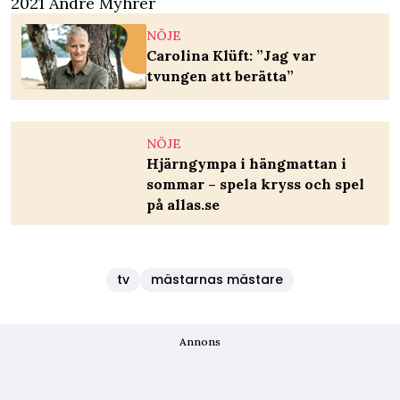
2021 André Myhrer
NÖJE
Carolina Klüft: ”Jag var
tvungen att berätta”
NÖJE
Hjärngympa i hängmattan i
sommar – spela kryss och spel
på allas.se
tv
mästarnas mästare
Annons