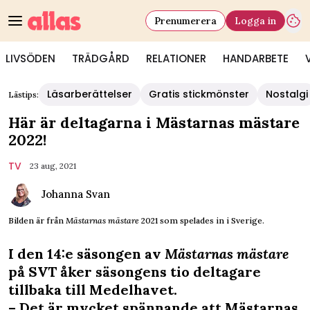
Prenumerera
Logga in
LIVSÖDEN
TRÄDGÅRD
RELATIONER
HANDARBETE
Läsarberättelser
Gratis stickmönster
Nostalgi
Lästips:
Här är deltagarna i Mästarnas mästare
2022!
TV
23 aug, 2021
Johanna Svan
Bilden är från
Mästarnas mästare
2021 som spelades in i Sverige.
I den 14:e säsongen av
Mästarnas mästare
på SVT åker säsongens tio deltagare
tillbaka till Medelhavet.
– Det är mycket spännande att Mästarnas