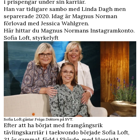
i prispengar under sin karriär.
Han var tidigare sambo med Linda Dagh men
separerade 2020. Idag är Magnus Norman
förlovad med Jessica Wahlgren.
Här hittar du Magnus Normans Instagramkonto.
Sofia Loft, styrkelyft
Sofia Loft gästar
Fråga Doktorn
på SVT.
Efter att ha börjat med framgångsrik
tävlingskarriär i taekwondo började
Sofia Loft,
31 år gammal, född i Skövde, med klassiskt