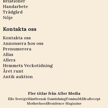
Relationer
Handarbete
Trädgård
Nöje
Kontakta oss
Kontakta oss
Annonsera hos oss
Prenumerera
Allas
Allers
Hemmets Veckotidning
Året runt
Antik auktion
Fler titlar från Aller Media
Elle Sverige
Hänt
Svensk Damtidning
Femina
MåBra
Recept
Motherhood
Residence Magazine