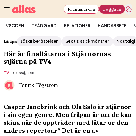
Prenumerera
Logga in
LIVSÖDEN
TRÄDGÅRD
RELATIONER
HANDARBETE
Läsarberättelser
Gratis stickmönster
Nostalgi
Lästips:
Här är finallåtarna i Stjärnornas
stjärna på TV4
TV
04 maj, 2018
Henrik Högström
Casper Janebrink och Ola Salo är stjärnor
i sin egen genre. Men frågan är om de kan
skina när de uppträder med låtar ur den
andres repertoar? Det är en av