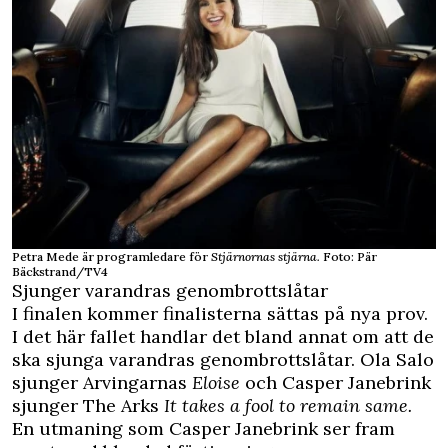
Petra Mede är programledare för
Stjärnornas stjärna.
Foto: Pär
Bäckstrand/TV4
Sjunger varandras genombrottslåtar
I finalen kommer finalisterna sättas på nya prov.
I det här fallet handlar det bland annat om att de
ska sjunga varandras genombrottslåtar.
Ola Salo
sjunger
Arvingarnas
Eloise
och Casper Janebrink
sjunger The Arks
It takes a fool to remain same.
En utmaning som Casper Janebrink ser fram