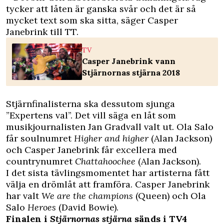
tycker att låten är ganska svår och det är så
mycket text som ska sitta, säger Casper
Janebrink till TT.
TV
Casper Janebrink vann
Stjärnornas stjärna 2018
Stjärnfinalisterna ska dessutom sjunga
”Expertens val”. Det vill säga en låt som
musikjournalisten Jan Gradvall valt ut. Ola Salo
får soulnumret
Higher and higher
(Alan Jackson)
och Casper Janebrink får excellera med
countrynumret
Chattahoochee
(Alan Jackson).
I det sista tävlingsmomentet har artisterna fått
välja en drömlåt att framföra. Casper Janebrink
har valt
We are the champions
(Queen) och Ola
Salo
Heroes
(David Bowie).
Finalen i
Stjärnornas stjärna
sänds i TV4