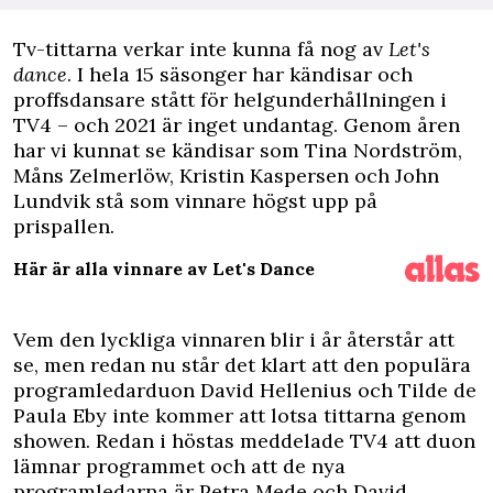
T
v-tittarna verkar inte kunna få nog av
Let's
dance
. I hela 15 säsonger har kändisar och
proffsdansare stått för helgunderhållningen i
TV4 – och 2021 är inget undantag. Genom åren
har vi kunnat se kändisar som Tina Nordström,
Måns Zelmerlöw, Kristin Kaspersen och John
Lundvik stå som vinnare högst upp på
prispallen.
Här är alla vinnare av Let's Dance
Vem den lyckliga vinnaren blir i år återstår att
se, men redan nu står det klart att den populära
programledarduon David Hellenius och Tilde de
Paula Eby inte kommer att lotsa tittarna genom
showen. Redan i höstas meddelade TV4 att duon
lämnar programmet och att
de nya
programledarna är Petra Mede och David