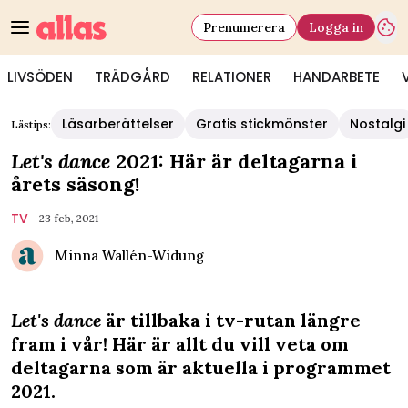
Prenumerera
Logga in
LIVSÖDEN
TRÄDGÅRD
RELATIONER
HANDARBETE
Läsarberättelser
Gratis stickmönster
Nostalgi
Lästips:
Let's dance
2021: Här är deltagarna i
årets säsong!
TV
23 feb, 2021
Minna Wallén-Widung
Let's dance
är tillbaka i tv-rutan längre
fram i vår! Här är allt du vill veta om
deltagarna som är aktuella i programmet
2021.